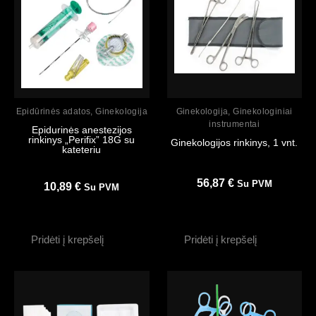
Peržiūrėti
Peržiūrėti
Epidūrinės adatos
,
Ginekologija
Ginekologija
,
Ginekologiniai
instrumentai
Epidurinės anestezijos
rinkinys „Perifix” 18G su
Ginekologijos rinkinys, 1 vnt.
kateteriu
56,87
€
Su PVM
10,89
€
Su PVM
Pridėti į krepšelį
Pridėti į krepšelį