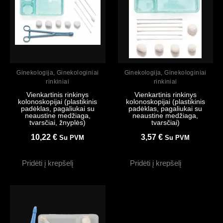
Peržiūrėti
Peržiūrėti
Ginekologija
,
Ginekologiniai
Ginekologija
,
Ginekologiniai
rinkiniai
rinkiniai
Vienkartinis rinkinys
Vienkartinis rinkinys
kolonoskopijai (plastikinis
kolonoskopijai (plastikinis
padėklas, pagaliukai su
padėklas, pagaliukai su
neaustine medžiaga,
neaustine medžiaga,
tvarsčiai, žnyplės)
tvarsčiai)
10,22
€
3,57
€
Su PVM
Su PVM
Pridėti į krepšelį
Pridėti į krepšelį