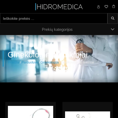
0,00
€
Prekių kategorijos
Ginekologiniai rinkiniai
Pradžia
/
Parduotuvė
/
Ginekologija
/ Ginekologiniai rinkiniai