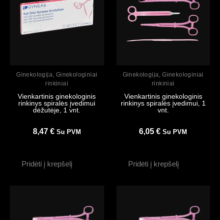
Peržiūrėti
Peržiūrėti
Ginekologija
,
Ginekologiniai
Ginekologija
,
Ginekologiniai
rinkiniai
rinkiniai
Vienkartinis ginekologinis
Vienkartinis ginekologinis
rinkinys spiralės įvedimui
rinkinys spiralės įvedimui, 1
dėžutėje, 1 vnt.
vnt.
8,47
€
6,05
€
Su PVM
Su PVM
Pridėti į krepšelį
Pridėti į krepšelį