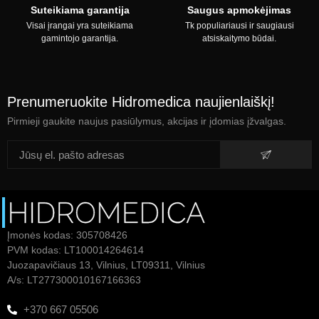
Suteikiama garantija
Saugus apmokėjimas
Visai įrangai yra suteikiama
Tk populiariausi ir saugiausi
gamintojo garantija.
atsiskaitymo būdai.
Prenumeruokite Hidromedica naujienlaiškį!
Pirmieji gaukite naujus pasiūlymus, akcijas ir įdomias įžvalgas.
Įmonės kodas: 305708426
PVM kodas: LT100014264614
Juozapavičiaus 13, Vilnius, LT09311, Vilnius
A/s: LT277300010167166363
+370 667 05506