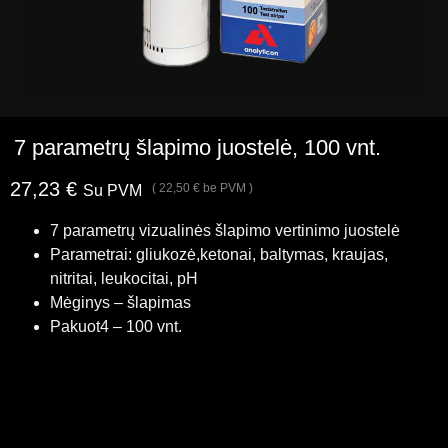
7 parametrų šlapimo juostelė, 100 vnt.
27,23
€
(
22,50
€
be PVM )
Su PVM
7 parametrų vizualinės šlapimo vertinimo juostelė
Parametrai: gliukozė,ketonai, baltymas, kraujas,
nitritai, leukocitai, pH
Mėginys – šlapimas
Pakuot4 – 100 vnt.