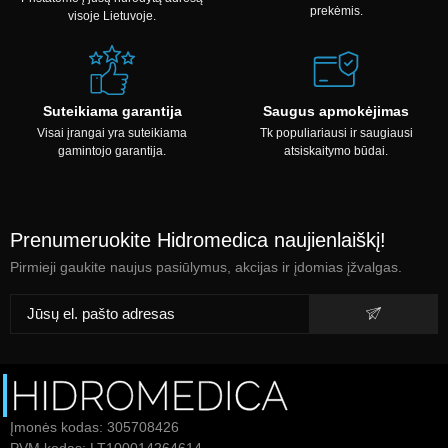
prekėmis.
visoje Lietuvoje.
Suteikiama garantija
Saugus apmokėjimas
Visai įrangai yra suteikiama
Tk populiariausi ir saugiausi
gamintojo garantija.
atsiskaitymo būdai.
Prenumeruokite Hidromedica naujienlaiškį!
Pirmieji gaukite naujus pasiūlymus, akcijas ir įdomias įžvalgas.
Įmonės kodas: 305708426
PVM kodas: LT100014264614