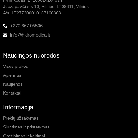
Juozapavičiaus 13, Vilnius, LT09311, Vilnius
A/s: LT277300010167166363
+370 667 05506
info@hidromedica.lt
Naudingos nuorodos
Visos prekės
Apie mus
Naujienos
Kontaktai
Informacija
Prekių užsakymas
Siuntimas ir pristatymas
Grąžinimas ir keitimai