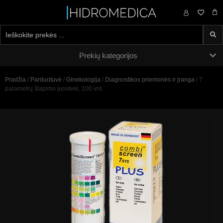
0,00
€
Prekių kategorijos
Pradžia
/
Parduotuvė
/
Ginekologija
/
Diagnostikos priemonės ir įranga
/ 7
parametrų šlapimo juostelė, 100 vnt.