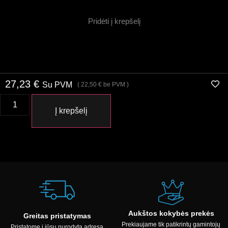
Pridėti į krepšelį
27,23
€
Su PVM
(
22,50
€
be PVM )
Į krepšelį
Aukštos kokybės prekės
Greitas pristatymas
Prekiaujame tik patikrintų gamintojų
Pristatome į jūsų nurodytą adresą