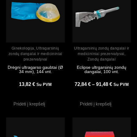
Peržiūrėti
Peržiūrėti
Ginekologija
,
Ultragarsinių
Ultragarsinių zondų dangalai ir
zondų dangalai ir medicininiai
medicininiai prezervatyvai
,
prezervatyvai
Zondų dangalai
Drėgni ultragarso gaubtai (Ø
Eclipse ultrgarsinių zondų
34 mm), 144 vnt.
dangalai, 100 vnt.
13,82
€
72,84
€
–
91,48
€
Su PVM
Su PVM
Pridėti į krepšelį
Pridėti į krepšelį