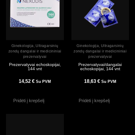
Peržiūrėti
Peržiūrėti
Ginekologija
,
Ultragarsinių
Ginekologija
,
Ultragarsinių
zondų dangalai ir medicininiai
zondų dangalai ir medicininiai
prezervatyvai
prezervatyvai
Prezervatyvai echoskopijai,
Prezervatyvai/dangalai
144 vnt
echoskopijai, 144 vnt
14,52
€
18,63
€
Su PVM
Su PVM
Pridėti į krepšelį
Pridėti į krepšelį