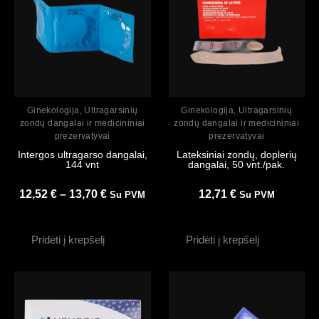
Peržiūrėti
Peržiūrėti
Ginekologija
,
Ultragarsinių
Ginekologija
,
Ultragarsinių
zondų dangalai ir medicininiai
zondų dangalai ir medicininiai
prezervatyvai
prezervatyvai
Intergos ultragarso dangalai,
Lateksiniai zondų, doplerių
144 vnt
dangalai, 50 vnt./pak.
12,52
€
–
13,70
€
12,71
€
Su PVM
Su PVM
Pridėti į krepšelį
Pridėti į krepšelį