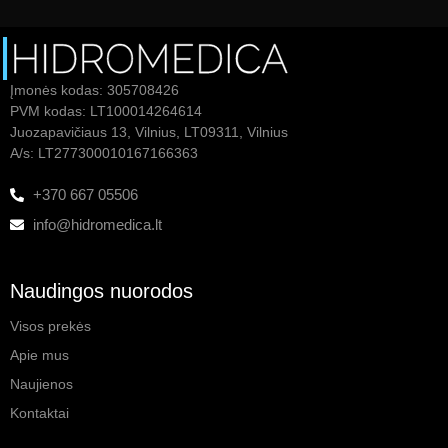
Įmonės kodas: 305708426
PVM kodas: LT100014264614
Juozapavičiaus 13, Vilnius, LT09311, Vilnius
A/s: LT277300010167166363
+370 667 05506
info@hidromedica.lt
Naudingos nuorodos
Visos prekės
Apie mus
Naujienos
Kontaktai