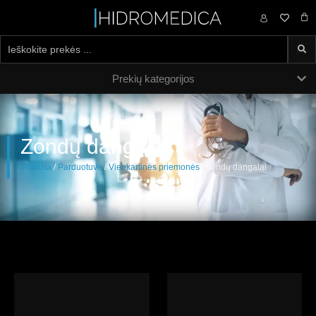
0,00
€
Prekių kategorijos
Zondų dangalai
Pradžia
/
Parduotuvė
/
Vienkartinės priemonės
/ Zondų dangalai