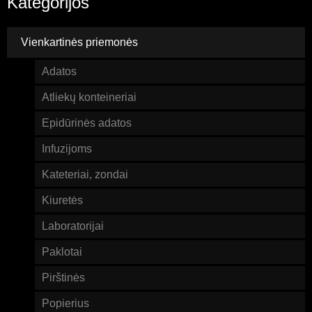
Kategorijos
Vienkartinės priemonės
Adatos
Atliekų konteineriai
Epidūrinės adatos
Infuzijoms
Kateteriai, zondai
Kiuretės
Laboratorijai
Paklotai
Pirštinės
Popierius