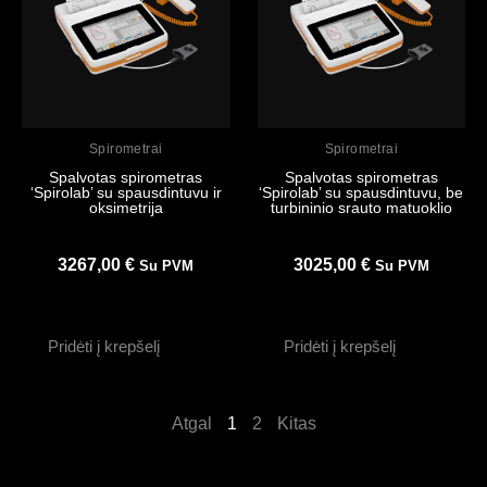
Peržiūrėti
Peržiūrėti
Spirometrai
Spirometrai
Spalvotas spirometras
Spalvotas spirometras
‘Spirolab’ su spausdintuvu ir
‘Spirolab’ su spausdintuvu, be
oksimetrija
turbininio srauto matuoklio
3267,00
€
3025,00
€
Su PVM
Su PVM
Pridėti į krepšelį
Pridėti į krepšelį
Atgal
1
2
Kitas