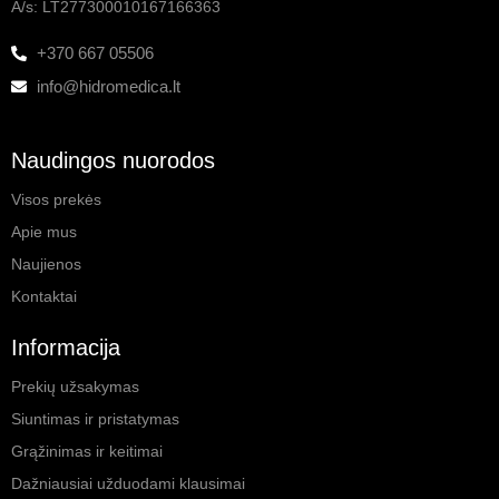
A/s: LT277300010167166363
+370 667 05506
info@hidromedica.lt
Naudingos nuorodos
Visos prekės
Apie mus
Naujienos
Kontaktai
Informacija
Prekių užsakymas
Siuntimas ir pristatymas
Grąžinimas ir keitimai
Dažniausiai užduodami klausimai