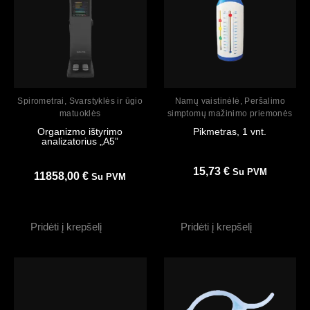
Peržiūrėti
Peržiūrėti
Spirometrai
,
Svarstyklės ir ūgio
Namų vaistinėlė
,
Peršalimo
matuoklės
simptomų mažinimo priemonės
Organizmo ištyrimo
Pikmetras, 1 vnt.
analizatorius „A5”
15,73
€
Su PVM
11858,00
€
Su PVM
Pridėti į krepšelį
Pridėti į krepšelį