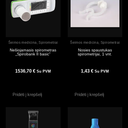
Peržiūrėti
Peržiūrėti
Šeimos medicina
,
Spirometrai
Šeimos medicina
,
Spirometrai
Nešiojamasis spirometras
Nosies spaustukas
„Spirobank II basic”
spirometrijai, 1 vnt.
1536,70
€
1,43
€
Su PVM
Su PVM
Pridėti į krepšelį
Pridėti į krepšelį