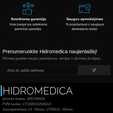
Suteikiama garantija
Saugus apmokėjimas
Visai įrangai yra suteikiama
Tk populiariausi ir saugiausi
gamintojo garantija.
atsiskaitymo būdai.
Prenumeruokite Hidromedica naujienlaiškį!
Pirmieji gaukite naujus pasiūlymus, akcijas ir įdomias įžvalgas.
Įmonės kodas: 305708426
PVM kodas: LT100014264614
Juozapavičiaus 13, Vilnius, LT09311, Vilnius