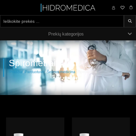
0,00
€
Prekių kategorijos
Spirometrai
Pradžia
/
Parduotuvė
/
Šeimos medicina
/ Spirometrai