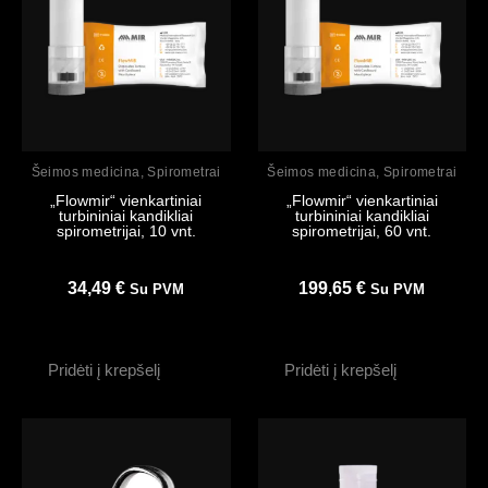
Peržiūrėti
Peržiūrėti
Šeimos medicina
,
Spirometrai
Šeimos medicina
,
Spirometrai
„Flowmir“ vienkartiniai
„Flowmir“ vienkartiniai
turbininiai kandikliai
turbininiai kandikliai
spirometrijai, 10 vnt.
spirometrijai, 60 vnt.
34,49
€
199,65
€
Su PVM
Su PVM
Pridėti į krepšelį
Pridėti į krepšelį