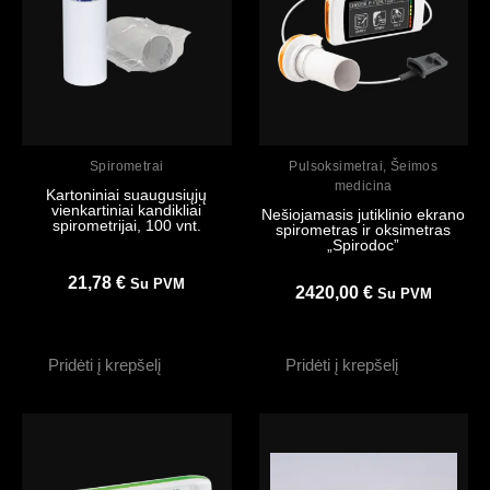
Peržiūrėti
Peržiūrėti
Spirometrai
Pulsoksimetrai
,
Šeimos
medicina
Kartoniniai suaugusiųjų
vienkartiniai kandikliai
Nešiojamasis jutiklinio ekrano
spirometrijai, 100 vnt.
spirometras ir oksimetras
„Spirodoc”
21,78
€
Su PVM
2420,00
€
Su PVM
Pridėti į krepšelį
Pridėti į krepšelį