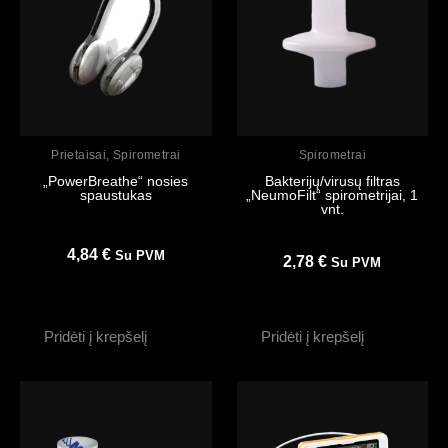
Peržiūrėti
Peržiūrėti
Prietaisai
,
Spirometrai
Spirometrai
„PowerBreathe“ nosies
Bakterijų/virusų filtras
spaustukas
„NeumoFilt“ spirometrijai, 1
vnt.
4,84
€
Su PVM
2,78
€
Su PVM
Pridėti į krepšelį
Pridėti į krepšelį