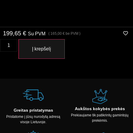
199,65
€
Su PVM
(
165,00
€
be PVM )
Į krepšelį
Aukštos kokybės prekės
Greitas pristatymas
Prekiaujame tik patikrintų gamintojų
Pristatome į jūsų nurodytą adresą
prekėmis.
visoje Lietuvoje.