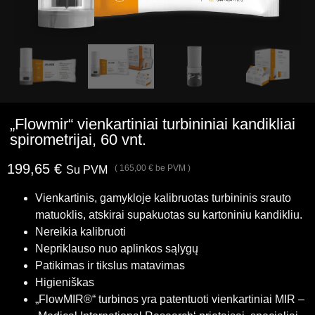
„Flowmir“ vienkartiniai turbininiai kandikliai
spirometrijai, 60 vnt.
199,65
€
(
165,00
€
be PVM )
Su PVM
Vienkartinis, gamykloje kalibruotas turbininis srauto
matuoklis, atskirai supakuotas su kartoniniu kandikliu.
Nereikia kalibruoti
Nepriklauso nuo aplinkos sąlygų
Patikimas ir tikslus matavimas
Higieniškas
„FlowMIR®“ turbinos yra patentuoti vienkartiniai MIR –