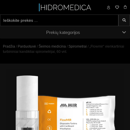
0,00
€
Prekių kategorijos
Pradžia
/
Parduotuvė
/
Šeimos medicina
/
Spirometrai
/ „Flowmir“ vienkartiniai
turbininiai kandikliai spirometrijai, 60 vnt.