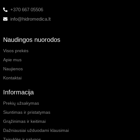
+370 667 05506
info@hidromedica.lt
Naudingos nuorodos
Visos prekės
Apie mus
Naujienos
Kontaktai
Informacija
Prekių užsakymas
Siuntimas ir pristatymas
Grąžinimas ir keitimai
Dažniausiai užduodami klausimai
Taisyklės ir sąlygos