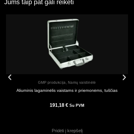
Jums taip pat gali reikėti
Peržiūrėti
GMP produkcija
,
Namų vaistinėlė
Aliuminis lagaminėlis vaistams ir priemonėms, tuščias
191,18
€
Su PVM
Pridėti į krepšelį