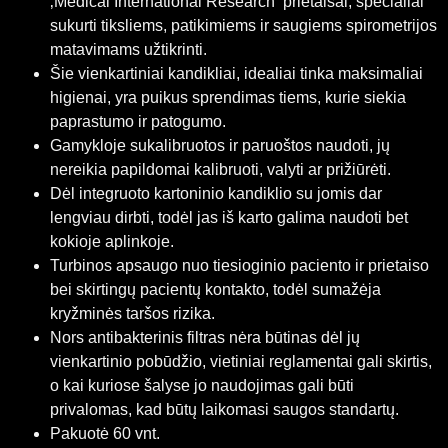
‚Medical International Research‘ prietaisai, specialiai
sukurti tiksliems, patikimiems ir saugiems spirometrijos
matavimams užtikrinti.
Šie vienkartiniai kandikliai, idealiai tinka maksimaliai
higienai, yra puikus sprendimas tiems, kurie siekia
paprastumo ir patogumo.
Gamykloje sukalibruotos ir paruoštos naudoti, jų
nereikia papildomai kalibruoti, valyti ar prižiūrėti.
Dėl integruoto kartoninio kandiklio su jomis dar
lengviau dirbti, todėl jas iš karto galima naudoti bet
kokioje aplinkoje.
Turbinos apsaugo nuo tiesioginio paciento ir prietaiso
bei skirtingų pacientų kontakto, todėl sumažėja
kryžminės taršos rizika.
Nors antibakterinis filtras nėra būtinas dėl jų
vienkartinio pobūdžio, vietiniai reglamentai gali skirtis,
o kai kuriose šalyse jo naudojimas gali būti
privalomas, kad būtų laikomasi saugos standartų.
Pakuotė 60 vnt.