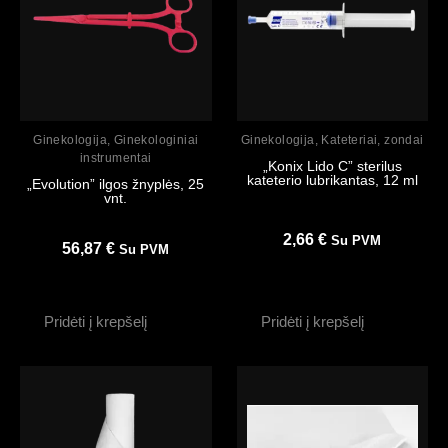
Peržiūrėti
Peržiūrėti
Ginekologija
,
Ginekologiniai
Ginekologija
,
Kateteriai, zondai
instrumentai
„Konix Lido C” sterilus
kateterio lubrikantas, 12 ml
„Evolution” ilgos žnyplės, 25
vnt.
2,66
€
Su PVM
56,87
€
Su PVM
Pridėti į krepšelį
Pridėti į krepšelį