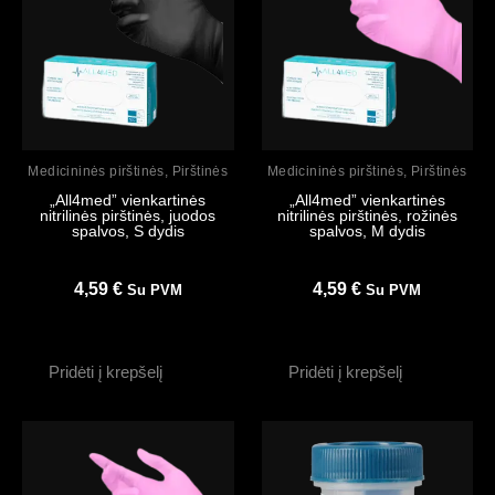
Peržiūrėti
Peržiūrėti
Medicininės pirštinės
,
Pirštinės
Medicininės pirštinės
,
Pirštinės
„All4med” vienkartinės
„All4med” vienkartinės
nitrilinės pirštinės, juodos
nitrilinės pirštinės, rožinės
spalvos, S dydis
spalvos, M dydis
4,59
€
4,59
€
Su PVM
Su PVM
Pridėti į krepšelį
Pridėti į krepšelį