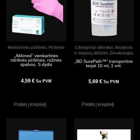
Peržiūrėti
Peržiūrėti
Medicininės pirštinės
,
Pirštinės
Citologiniai stikliukai, fiksatoriai
ir mėginių dėžutės
,
Ginekologija
„All4med” vienkartinės
nitrilinės pirštinės, rožinės
„BD SurePath™” transportinė
spalvos, S dydis
terpė 10 ml, 1 vnt.
4,59
€
Su PVM
5,69
€
Su PVM
Pridėti į krepšelį
Pridėti į krepšelį