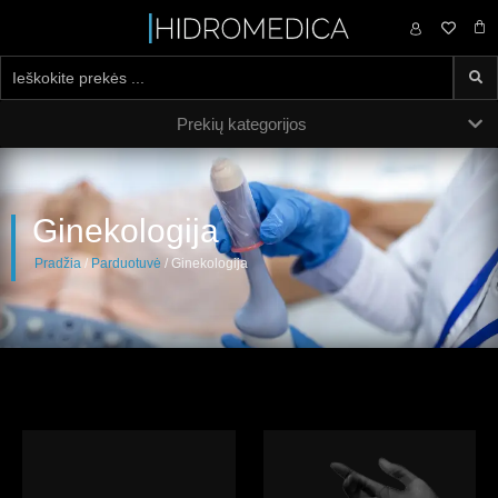
0,00
€
Prekių kategorijos
Ginekologija
Pradžia
/
Parduotuvė
/ Ginekologija