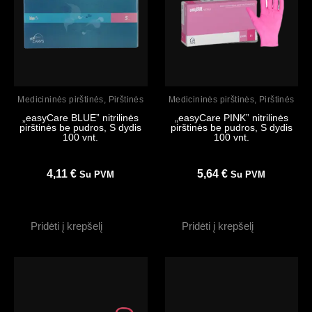
Peržiūrėti
Peržiūrėti
Medicininės pirštinės
,
Pirštinės
Medicininės pirštinės
,
Pirštinės
„easyCare BLUE” nitrilinės
„easyCare PINK” nitrilinės
pirštinės be pudros, S dydis
pirštinės be pudros, S dydis
100 vnt.
100 vnt.
4,11
€
5,64
€
Su PVM
Su PVM
Pridėti į krepšelį
Pridėti į krepšelį