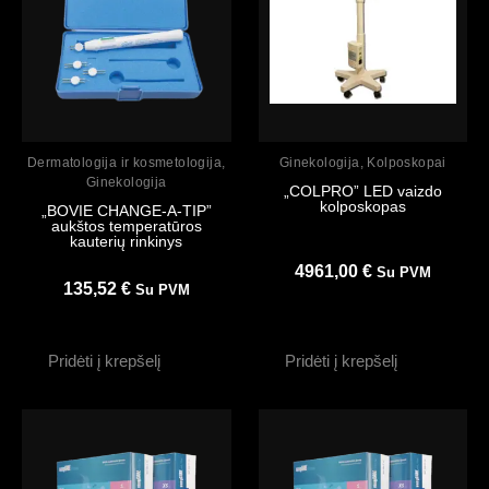
Peržiūrėti
Peržiūrėti
Dermatologija ir kosmetologija
,
Ginekologija
,
Kolposkopai
Ginekologija
„COLPRO” LED vaizdo
kolposkopas
„BOVIE CHANGE-A-TIP”
aukštos temperatūros
kauterių rinkinys
4961,00
€
Su PVM
135,52
€
Su PVM
Pridėti į krepšelį
Pridėti į krepšelį