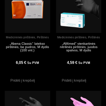
Peržiūrėti
Peržiūrėti
Medicininės pirštinės
,
Pirštinės
Medicininės pirštinės
,
Pirštinės
„Abena Classic” latekso
„All4med” vienkartinės
pirštinės, be pudros, M dydis
nitrilinės pirštinės, juodos
(100 vnt.)
spalvos, M dydis
6,05
€
4,59
€
Su PVM
Su PVM
Pridėti į krepšelį
Pridėti į krepšelį