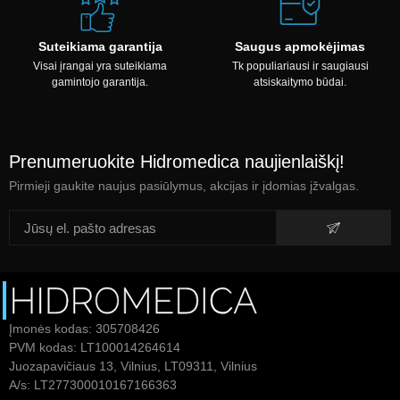
Suteikiama garantija
Saugus apmokėjimas
Visai įrangai yra suteikiama
Tk populiariausi ir saugiausi
gamintojo garantija.
atsiskaitymo būdai.
Prenumeruokite Hidromedica naujienlaiškį!
Pirmieji gaukite naujus pasiūlymus, akcijas ir įdomias įžvalgas.
Įmonės kodas: 305708426
PVM kodas: LT100014264614
Juozapavičiaus 13, Vilnius, LT09311, Vilnius
A/s: LT277300010167166363