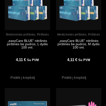
Peržiūrėti
Peržiūrėti
Medicininės pirštinės
,
Pirštinės
Medicininės pirštinės
,
Pirštinės
„easyCare BLUE” nitrilinės
„easyCare BLUE” nitrilinės
pirštinės be pudros, L dydis
pirštinės be pudros, M dydis
100 vnt.
100 vnt.
4,11
€
4,11
€
Su PVM
Su PVM
Pridėti į krepšelį
Pridėti į krepšelį