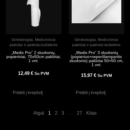
Peržiūrėti
Peržiūrėti
Ginekologija
,
Medicininiai
Ginekologija
,
Medicininiai
paklotai ir paklotai kušetėms
paklotai ir paklotai kušetėms
„Medix Pro” 2 sluoksnių,
„Medix Pro” 3 sluoksnių
popieriniai, 70x50cm paklotai,
(popierius+neperšlampantis
1 vnt.
sluoksnis) paklotai 50×50 cm,
1 vnt.
12,49
€
Su PVM
15,97
€
Su PVM
Pridėti į krepšelį
Pridėti į krepšelį
Atgal
1
2
3
…
27
Kitas