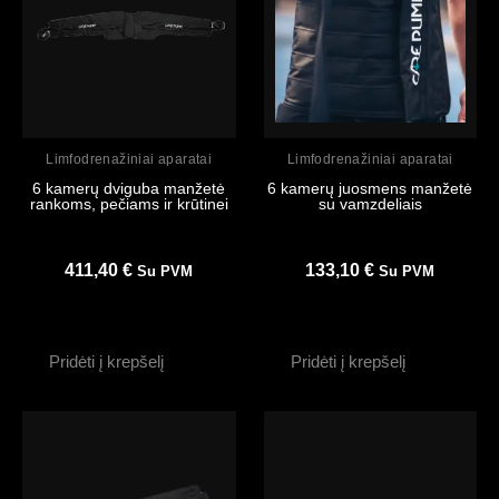
Peržiūrėti
Peržiūrėti
Limfodrenažiniai aparatai
Limfodrenažiniai aparatai
6 kamerų dviguba manžetė
6 kamerų juosmens manžetė
rankoms, pečiams ir krūtinei
su vamzdeliais
411,40
€
133,10
€
Su PVM
Su PVM
Pridėti į krepšelį
Pridėti į krepšelį