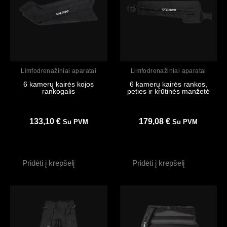
Peržiūrėti
Peržiūrėti
Limfodrenažiniai aparatai
Limfodrenažiniai aparatai
6 kamerų kairės kojos
6 kamerų kairės rankos,
rankogalis
peties ir krūtinės manžetė
133,10
€
179,08
€
Su PVM
Su PVM
Pridėti į krepšelį
Pridėti į krepšelį