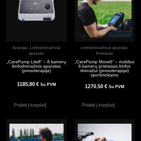
Peržiūrėti
Peržiūrėti
Aparatai
,
Limfodrenažiniai
Limfodrenažiniai aparatai
,
aparatai
Prietaisai
„CarePump Lite8“ – 8 kamerų
„CarePump Move6“ – mobilus
limfodrenažinis aparatas
6 kamerų prietaisas limfos
(presoterapija)
drenažui (presoterapijai)
sportininkams
1185,80
€
Su PVM
1270,50
€
Su PVM
Pridėti į krepšelį
Pridėti į krepšelį