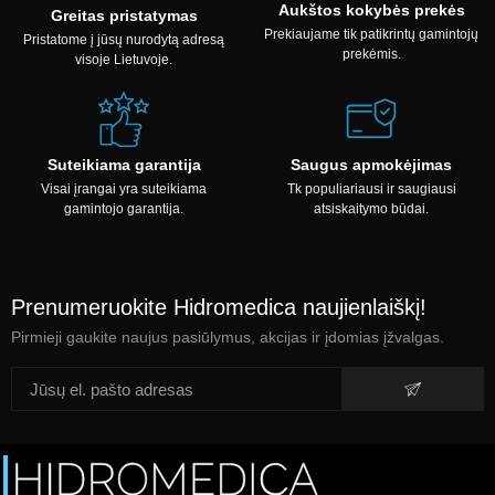
Aukštos kokybės prekės
Greitas pristatymas
Prekiaujame tik patikrintų gamintojų
Pristatome į jūsų nurodytą adresą
prekėmis.
visoje Lietuvoje.
Suteikiama garantija
Saugus apmokėjimas
Visai įrangai yra suteikiama
Tk populiariausi ir saugiausi
gamintojo garantija.
atsiskaitymo būdai.
Prenumeruokite Hidromedica naujienlaiškį!
Pirmieji gaukite naujus pasiūlymus, akcijas ir įdomias įžvalgas.