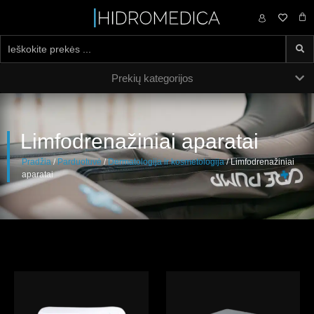
0,00
€
Prekių kategorijos
Limfodrenažiniai aparatai
Pradžia
/
Parduotuvė
/
Dermatologija ir kosmetologija
/ Limfodrenažiniai
aparatai