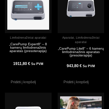
Peržiūrėti
Peržiūrėti
Limfodrenažiniai aparatai
Aparatai
,
Limfodrenažiniai
aparatai
„CarePump Expert8“ – 8
kamerų limfodrenažinis
„CarePump Lite8“ – 6 kamerų
aparatas (presoterapija)
limfodrenažinis aparatas
(presoterapija)
1911,80
€
Su PVM
943,80
€
Su PVM
Pridėti į krepšelį
Pridėti į krepšelį