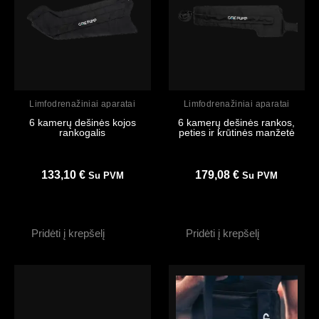
Peržiūrėti
Peržiūrėti
Limfodrenažiniai aparatai
Limfodrenažiniai aparatai
6 kamerų dešinės kojos
6 kamerų dešinės rankos,
rankogalis
peties ir krūtinės manžetė
133,10
€
179,08
€
Su PVM
Su PVM
Pridėti į krepšelį
Pridėti į krepšelį