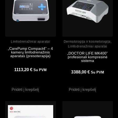
Peržiūrėti
Peržiūrėti
Limfodrenažiniai aparatai
Dermatologija ir kosmetologija
,
Limfodrenažiniai aparatai
„CarePump Compact4” – 4
kamerų limfodrenažinis
„DOCTOR LIFE MK400”
aparatas (presoterapija)
profesionali kompresinė
sistema
1113,20
€
Su PVM
3388,00
€
Su PVM
Pridėti į krepšelį
Pridėti į krepšelį