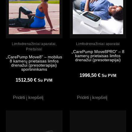
Peržiūrėti
Peržiūrėti
Limfodrenažiniai aparatai
,
Limfodrenažiniai aparatai
Prietaisai
„CarePump Move8PRO“ – 8
kamerų prietaisas limfos
„CarePump Move8“ – mobilus
drenažui (presoterapijai)
8 kamerų prietaisas limfos
drenažui (presoterapijai)
sportininkams
1996,50
€
Su PVM
1512,50
€
Su PVM
Pridėti į krepšelį
Pridėti į krepšelį