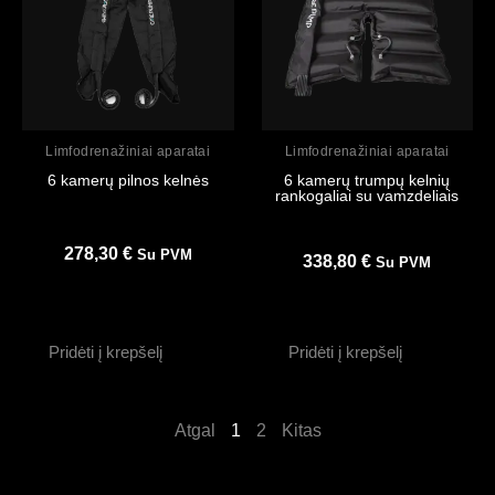
Peržiūrėti
Peržiūrėti
Limfodrenažiniai aparatai
Limfodrenažiniai aparatai
6 kamerų pilnos kelnės
6 kamerų trumpų kelnių
rankogaliai su vamzdeliais
278,30
€
Su PVM
338,80
€
Su PVM
Pridėti į krepšelį
Pridėti į krepšelį
Atgal
1
2
Kitas