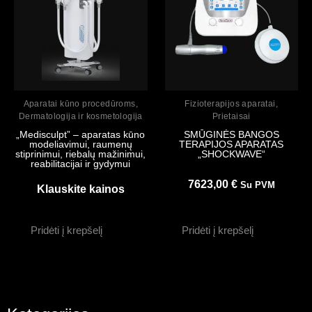
Peržiūrėti
Peržiūrėti
Aparatai kūno procedūroms
,
Fizioterapijos aparatai
,
Dermatologija ir kosmetologija
Prietaisai
„Medisculpt” – aparatas kūno
SMŪGINĖS BANGOS
modeliavimui, raumenų
TERAPIJOS APARATAS
stiprinimui, riebalų mažinimui,
„SHOCKWAVE“
reabilitacijai ir gydymui
7623,00
€
Su PVM
Klauskite kainos
Pridėti į krepšelį
Pridėti į krepšelį