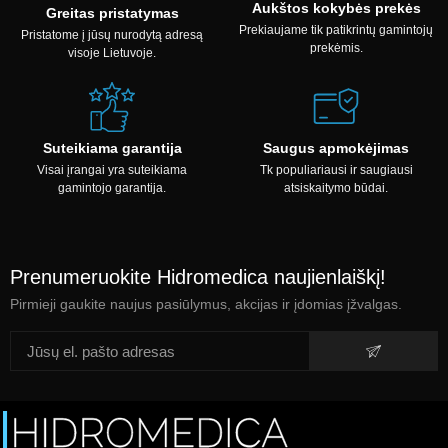
Aukštos kokybės prekės
Greitas pristatymas
Prekiaujame tik patikrintų gamintojų
Pristatome į jūsų nurodytą adresą
prekėmis.
visoje Lietuvoje.
Suteikiama garantija
Saugus apmokėjimas
Visai įrangai yra suteikiama
Tk populiariausi ir saugiausi
gamintojo garantija.
atsiskaitymo būdai.
Prenumeruokite Hidromedica naujienlaiškį!
Pirmieji gaukite naujus pasiūlymus, akcijas ir įdomias įžvalgas.