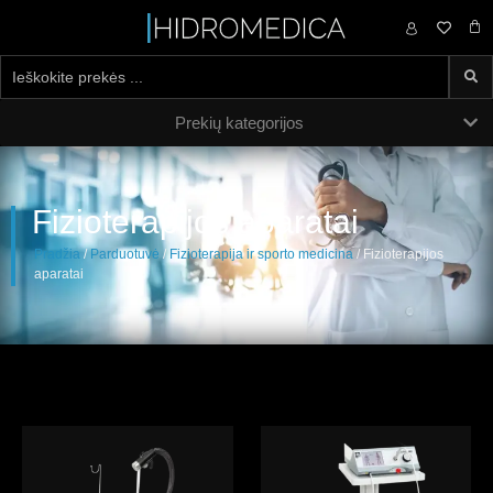
0,00
€
Prekių kategorijos
Fizioterapijos aparatai
Pradžia
/
Parduotuvė
/
Fizioterapija ir sporto medicina
/ Fizioterapijos
aparatai