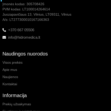
Įmonės kodas: 305708426
PVM kodas: LT100014264614
Juozapavičiaus 13, Vilnius, LT09311, Vilnius
A/s: LT277300010167166363
+370 667 05506
info@hidromedica.lt
Naudingos nuorodos
Visos prekės
Apie mus
Naujienos
Kontaktai
Informacija
Prekių užsakymas