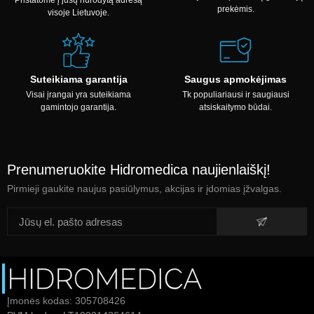
Pristatome į jūsų nurodytą adresą
prekėmis.
visoje Lietuvoje.
Suteikiama garantija
Saugus apmokėjimas
Visai įrangai yra suteikiama
Tk populiariausi ir saugiausi
gamintojo garantija.
atsiskaitymo būdai.
Prenumeruokite Hidromedica naujienlaiškį!
Pirmieji gaukite naujus pasiūlymus, akcijas ir įdomias įžvalgas.
Įmonės kodas: 305708426