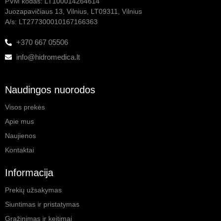
PVM kodas: LT100014264614
Juozapavičiaus 13, Vilnius, LT09311, Vilnius
A/s: LT277300010167166363
+370 667 05506
info@hidromedica.lt
Naudingos nuorodos
Visos prekės
Apie mus
Naujienos
Kontaktai
Informacija
Prekių užsakymas
Siuntimas ir pristatymas
Grąžinimas ir keitimai