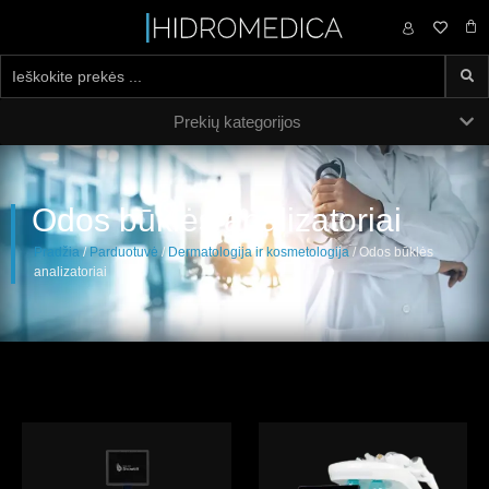
0,00
€
Prekių kategorijos
Odos būklės analizatoriai
Pradžia
/
Parduotuvė
/
Dermatologija ir kosmetologija
/ Odos būklės
analizatoriai