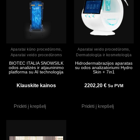
Peržiūrėti
Peržiūrėti
Aparatai kūno procedūroms
,
Aparatai veido procedūroms
,
Aparatai veido procedūroms
Dermatologija ir kosmetologija
BIOTEC ITALIA SNOWSILK
Hidrodermabrazijos aparatas
odos analizės ir atjauninimo
su odos analizatoriumi Hydro
platforma su AI technologija
Skin + 7in1
Klauskite kainos
2202,20
€
Su PVM
Pridėti į krepšelį
Pridėti į krepšelį