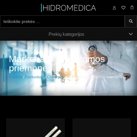
0,00
€
Prekių kategorijos
Markeriai ir papildomos
priemonės
Pradžia
/
Parduotuvė
/
Chirurgija
/ Markeriai ir papildomos priemonės