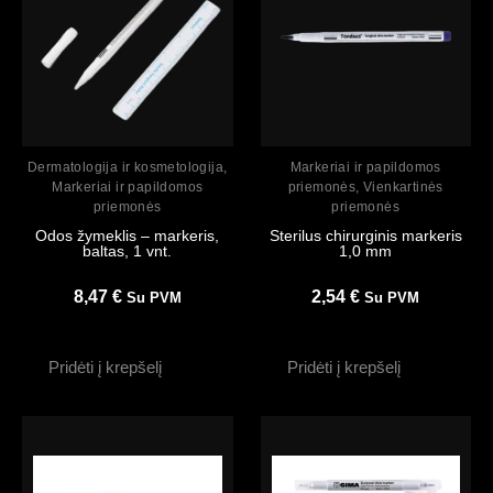
Peržiūrėti
Peržiūrėti
Dermatologija ir kosmetologija
,
Markeriai ir papildomos
Markeriai ir papildomos
priemonės
,
Vienkartinės
priemonės
priemonės
Odos žymeklis – markeris,
Sterilus chirurginis markeris
baltas, 1 vnt.
1,0 mm
8,47
€
2,54
€
Su PVM
Su PVM
Pridėti į krepšelį
Pridėti į krepšelį