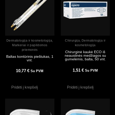
Peržiūrėti
Peržiūrėti
Dermatologija ir kosmetologija
,
Chirurgija
,
Dermatologija ir
Markeriai ir papildomos
kosmetologija
priemonės
Chirurginė kaukė ECO iš
neaustinės medžiagos su
Baltas kontūrinis pieštukas, 1
gumelėmis, balta, 50 vnt.
vnt.
1,51
€
10,77
€
Su PVM
Su PVM
Pridėti į krepšelį
Pridėti į krepšelį