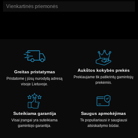
Vienkartinės priemonės
Aukštos kokybės prekės
Greitas pristatymas
Prekiaujame tik patikrintų gamintojų
Pristatome į jūsų nurodytą adresą
prekėmis.
visoje Lietuvoje.
Suteikiama garantija
Saugus apmokėjimas
Visai įrangai yra suteikiama
Tk populiariausi ir saugiausi
gamintojo garantija.
atsiskaitymo būdai.