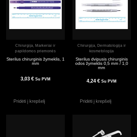
Peržiūrėti
Peržiūrėti
Chirurgija
,
Markeriai ir
Chirurgija
,
Dermatologija ir
papildomos priemonės
kosmetologija
Sterilus chirurginis žymeklis, 1
Sterilus dvipusis chirurginis
mm
odos žymeklis 0,5 mm / 1,0
mm
3,03
€
Su PVM
4,24
€
Su PVM
Pridėti į krepšelį
Pridėti į krepšelį