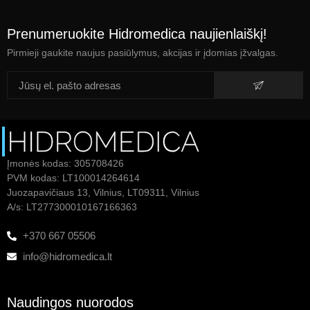
Prenumeruokite Hidromedica naujienlaiškį!
Pirmieji gaukite naujus pasiūlymus, akcijas ir įdomias įžvalgas.
Įmonės kodas: 305708426
PVM kodas: LT100014264614
Juozapavičiaus 13, Vilnius, LT09311, Vilnius
A/s: LT277300010167166363
+370 667 05506
info@hidromedica.lt
Naudingos nuorodos