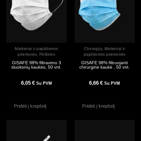
Peržiūrėti
Peržiūrėti
Markeriai ir papildomos
Chirurgija
,
Markeriai ir
priemonės
,
Pirštinės
papildomos priemonės
GISAFE 98% filtravimo 3
GISAFE 98% filtruojanti
sluoksnių kaukės, 50 vnt.
chirurginė kaukė , 50 vnt.
6,05
€
6,66
€
Su PVM
Su PVM
Pridėti į krepšelį
Pridėti į krepšelį