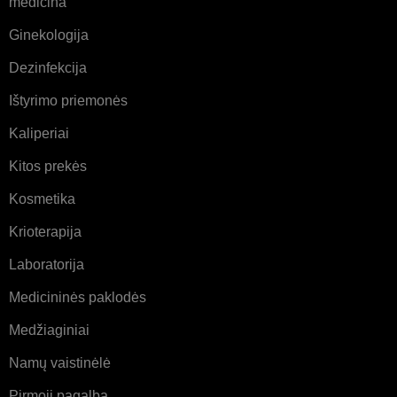
medicina
Ginekologija
Dezinfekcija
Ištyrimo priemonės
Kaliperiai
Kitos prekės
Kosmetika
Krioterapija
Laboratorija
Medicininės paklodės
Medžiaginiai
Namų vaistinėlė
Pirmoji pagalba