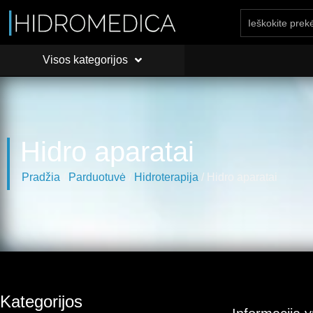
Visos kategorijos
PRADŽIA
API
Visos kategorijos
Hidro aparatai
Pradžia
/
Parduotuvė
/
Hidroterapija
/ Hidro aparatai
Kategorijos