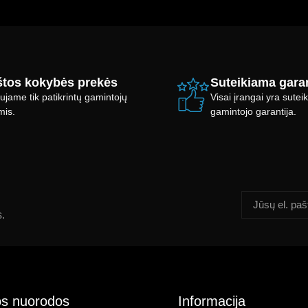
tos kokybės prekės
Suteikiama garan
ujame tik patikrintų gamintojų
Visai įrangai yra sute
mis.
gamintojo garantija.
s.
s nuorodos
Informacija