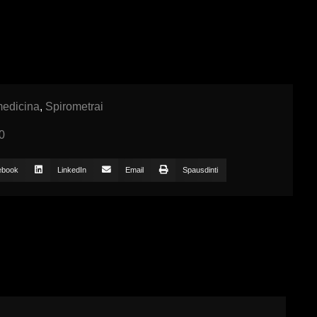
edicina
,
Spirometrai
0
ebook
LinkedIn
Email
Spausdinti