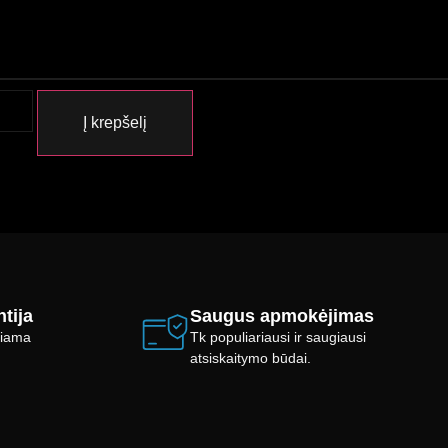
Į krepšelį
tija
Saugus apmokėjimas
ikiama
Tk populiariausi ir saugiausi
atsiskaitymo būdai.