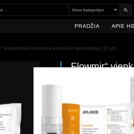
E HIDROMEDICA
NAUJIENOS
KONTAKTAI
PRADŽIA
APIE H
“ vienkartiniai turbininiai kandikliai spirometrijai, 10 vnt.
„Flowmir“ vienka
spirometrijai, 1
34,49
€
Su PVM
Vienkartinis, gamykloje ka
su kartoniniu kandikliu.
Nereikia kalibruoti
Nepriklauso nuo aplinkos