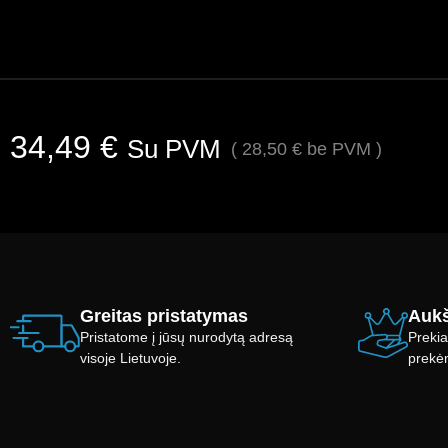
34,49
€
Su PVM
(
28,50
€
be PVM )
Greitas pristatymas
Aukš
Pristatome į jūsų nurodytą adresą
Prekia
visoje Lietuvoje.
prekė