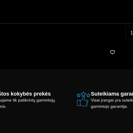
tos kokybės prekės
Suteikiama garan
ujame tik patikrintų gamintojų
Visai įrangai yra sute
mis.
gamintojo garantija.