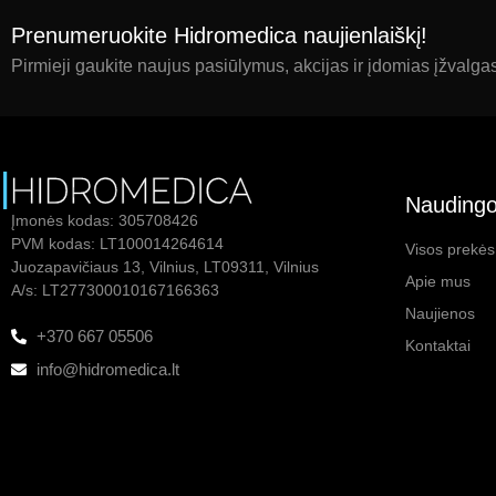
Prenumeruokite Hidromedica naujienlaiškį!
Pirmieji gaukite naujus pasiūlymus, akcijas ir įdomias įžvalga
Naudingo
Įmonės kodas: 305708426
PVM kodas: LT100014264614
Visos prekės
Juozapavičiaus 13, Vilnius, LT09311, Vilnius
Apie mus
A/s: LT277300010167166363
Naujienos
+370 667 05506
Kontaktai
info@hidromedica.lt