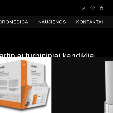
0,00
€
IDROMEDICA
NAUJIENOS
KONTAKTAI
rtiniai turbininiai kandikliai
0 vnt.
(
28,50
€
be PVM )
libruotas turbininis srauto matuoklis, atskirai supakuotas
 sąlygų