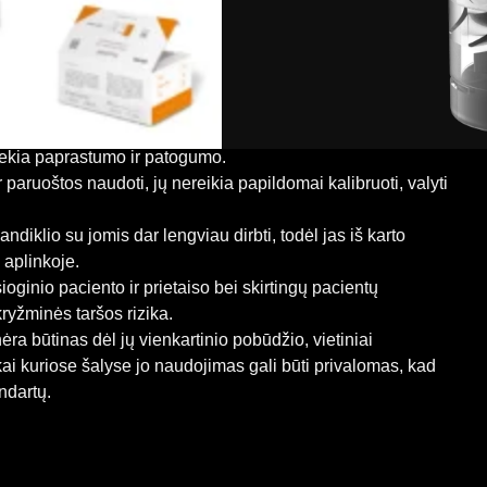
imas
tentuoti vienkartiniai MIR – ‚Medical International
aliai sukurti tiksliems, patikimiems ir saugiems
žtikrinti.
i, idealiai tinka maksimaliai higienai, yra puikus
iekia paprastumo ir patogumo.
paruoštos naudoti, jų nereikia papildomai kalibruoti, valyti
andiklio su jomis dar lengviau dirbti, todėl jas iš karto
 aplinkoje.
oginio paciento ir prietaiso bei skirtingų pacientų
ryžminės taršos rizika.
nėra būtinas dėl jų vienkartinio pobūdžio, vietiniai
 kai kuriose šalyse jo naudojimas gali būti privalomas, kad
ndartų.