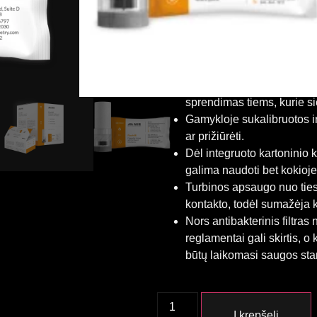
Patikimas ir tikslus matav
Higieniškas
„FlowMIR®“ turbinos yra pa
Research‘ prietaisai, speci
spirometrijos matavimams u
Šie vienkartiniai kandiklia
sprendimas tiems, kurie s
Gamykloje sukalibruotos ir 
ar prižiūrėti.
Dėl integruoto kartoninio k
galima naudoti bet kokioje
Turbinos apsaugo nuo tiesi
kontakto, todėl sumažėja k
Nors antibakterinis filtras 
reglamentai gali skirtis, o
būtų laikomasi saugos sta
Į krepšelį