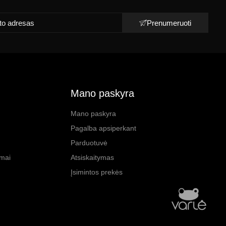
Prenumeruoti
Mano paskyra
Mano paskyra
Pagalba apsiperkant
Parduotuvė
imai
Atsiskaitymas
Įsimintos prekės