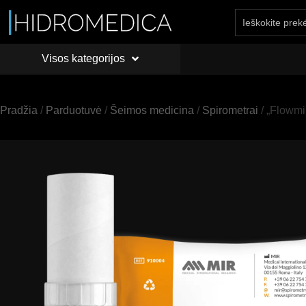
Visos kategorijos
PRADŽIA
API
Visos kategorijos
Pradžia
/
Parduotuvė
/
Šeimos medicina
/
Spirometrai
/ „Flowmir