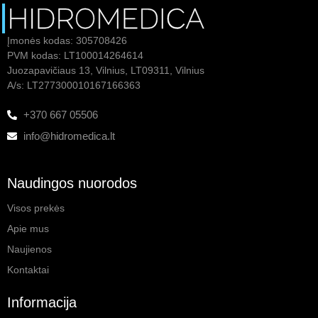
Įmonės kodas: 305708426
PVM kodas: LT100014264614
Juozapavičiaus 13, Vilnius, LT09311, Vilnius
A/s: LT277300010167166363
+370 667 05506
info@hidromedica.lt
Naudingos nuorodos
Visos prekės
Apie mus
Naujienos
Kontaktai
Informacija