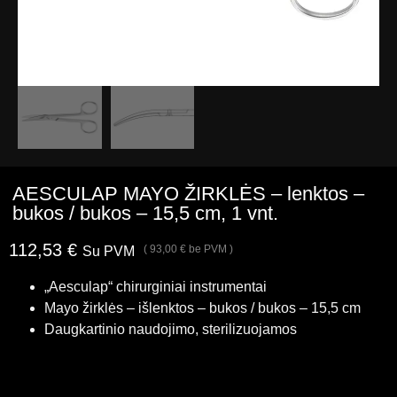
AESCULAP MAYO ŽIRKLĖS – lenktos –
bukos / bukos – 15,5 cm, 1 vnt.
112,53
€
(
93,00
€
be PVM )
Su PVM
„Aesculap“ chirurginiai instrumentai
Mayo žirklės – išlenktos – bukos / bukos – 15,5 cm
Daugkartinio naudojimo, sterilizuojamos