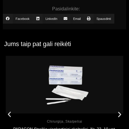
Pasidalinkite:
Facebook
LinkedIn
Email
Spausdinti
Jums taip pat gali reikėti
Peržiūrėti
Chirurgija
,
Skalpeliai
PARAGON Sterilūs vienkartiniai skalpeliai, Nr. 22, 10 vnt.