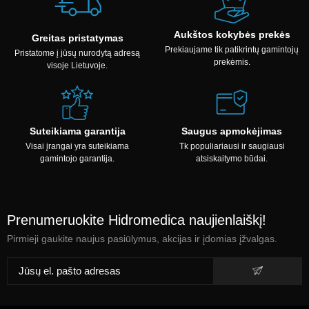
Aukštos kokybės prekės
Greitas pristatymas
Prekiaujame tik patikrintų gamintojų
Pristatome į jūsų nurodytą adresą
prekėmis.
visoje Lietuvoje.
Suteikiama garantija
Saugus apmokėjimas
Visai įrangai yra suteikiama
Tk populiariausi ir saugiausi
gamintojo garantija.
atsiskaitymo būdai.
Prenumeruokite Hidromedica naujienlaiškį!
Pirmieji gaukite naujus pasiūlymus, akcijas ir įdomias įžvalgas.