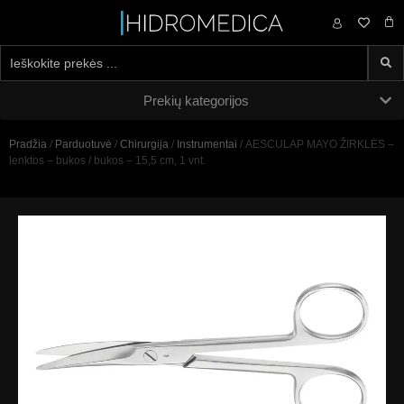
0,00
€
Prekių kategorijos
Pradžia
/
Parduotuvė
/
Chirurgija
/
Instrumentai
/ AESCULAP MAYO ŽIRKLĖS –
lenktos – bukos / bukos – 15,5 cm, 1 vnt.