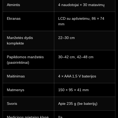
Atmintis
4 naudotojai × 30 matavimų
Ekranas
LCD su apšvietimu, 86 × 74
mm
Manžetės dydis
22–30 cm
komplekte
Papildomos manžetės
30–42 cm, 42–48 cm
(pasirinktinai)
Maitinimas
4 × AAA 1,5 V baterijos
Matmenys
150 × 95 × 41 mm
Svoris
Apie 235 g (be baterijų)
Medicinos prietaiso klasė
IIa