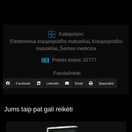
Kategorijos:
Elektroniniai kraujospūdžio matuokliai
,
Kraujospūdžio
matuokliai
,
Šeimos medicina
Prekės kodas: 32777
Pasidalinkite:
Facebook
LinkedIn
Email
Spausdinti
Jums taip pat gali reikėti