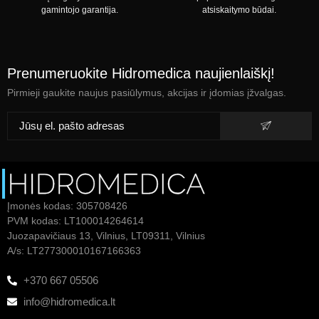
gamintojo garantija.
atsiskaitymo būdai.
Prenumeruokite Hidromedica naujienlaiškį!
Pirmieji gaukite naujus pasiūlymus, akcijas ir įdomias įžvalgas.
Įmonės kodas: 305708426
PVM kodas: LT100014264614
Juozapavičiaus 13, Vilnius, LT09311, Vilnius
A/s: LT277300010167166363
+370 667 05506
info@hidromedica.lt