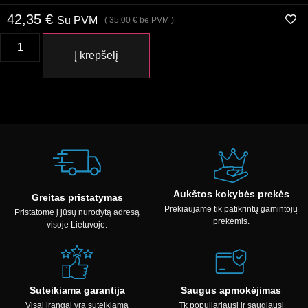
42,35
€
Su PVM
(
35,00
€
be PVM )
Į krepšelį
Aukštos kokybės prekės
Greitas pristatymas
Prekiaujame tik patikrintų gamintojų
Pristatome į jūsų nurodytą adresą
prekėmis.
visoje Lietuvoje.
Suteikiama garantija
Saugus apmokėjimas
Visai įrangai yra suteikiama
Tk populiariausi ir saugiausi