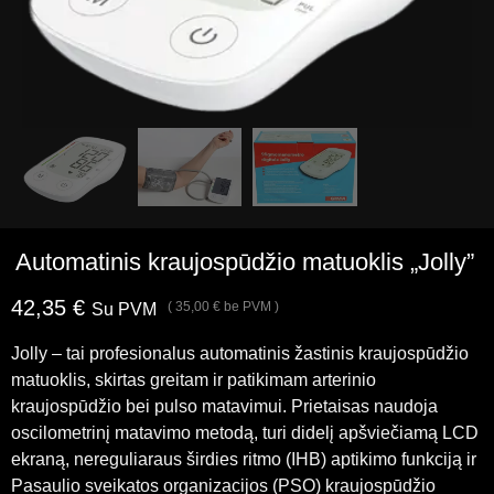
Automatinis kraujospūdžio matuoklis „Jolly”
42,35
€
(
35,00
€
be PVM )
Su PVM
Jolly – tai profesionalus automatinis žastinis kraujospūdžio
matuoklis, skirtas greitam ir patikimam arterinio
kraujospūdžio bei pulso matavimui. Prietaisas naudoja
oscilometrinį matavimo metodą, turi didelį apšviečiamą LCD
ekraną, nereguliaraus širdies ritmo (IHB) aptikimo funkciją ir
Pasaulio sveikatos organizacijos (PSO) kraujospūdžio