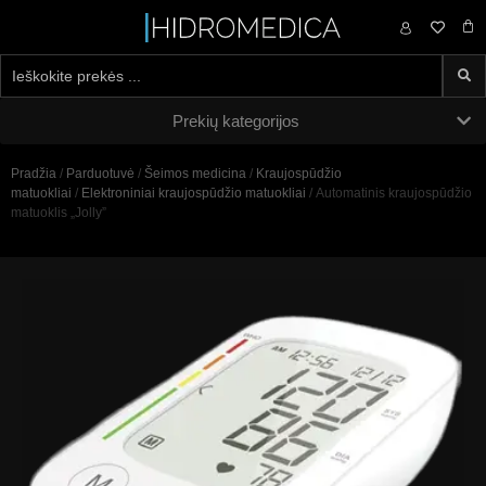
0,00
€
Prekių kategorijos
Pradžia
/
Parduotuvė
/
Šeimos medicina
/
Kraujospūdžio
matuokliai
/
Elektroniniai kraujospūdžio matuokliai
/ Automatinis kraujospūdžio
matuoklis „Jolly”