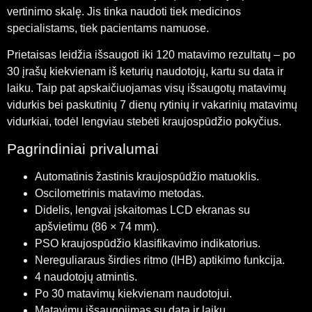
vertinimo skalę. Jis tinka naudoti tiek medicinos
specialistams, tiek pacientams namuose.
Prietaisas leidžia išsaugoti iki 120 matavimo rezultatų – po
30 įrašų kiekvienam iš keturių naudotojų, kartu su data ir
laiku. Taip pat apskaičiuojamas visų išsaugotų matavimų
vidurkis bei paskutinių 7 dienų rytinių ir vakarinių matavimų
vidurkiai, todėl lengviau stebėti kraujospūdžio pokyčius.
Pagrindiniai privalumai
Automatinis žastinis kraujospūdžio matuoklis.
Oscilometrinis matavimo metodas.
Didelis, lengvai įskaitomas LCD ekranas su
apšvietimu (86 × 74 mm).
PSO kraujospūdžio klasifikavimo indikatorius.
Nereguliaraus širdies ritmo (IHB) aptikimo funkcija.
4 naudotojų atmintis.
Po 30 matavimų kiekvienam naudotojui.
Matavimų išsaugojimas su data ir laiku.