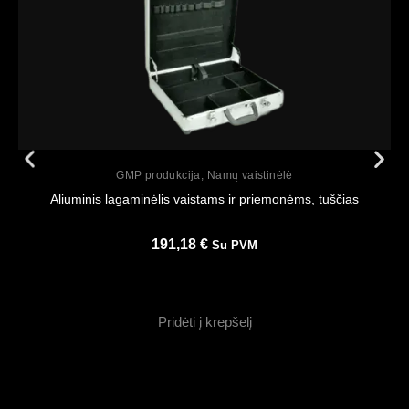
Peržiūrėti
GMP produkcija
,
Namų vaistinėlė
Aliuminis lagaminėlis vaistams ir priemonėms, tuščias
191,18
€
Su PVM
Pridėti į krepšelį