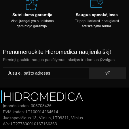
Suteikiama garantija
Saugus apmokėjimas
Visai įrangai yra suteikiama
Tk populiariausi ir saugiausi
gamintojo garantija.
atsiskaitymo būdai.
Prenumeruokite Hidromedica naujienlaiškį!
Pirmieji gaukite naujus pasiūlymus, akcijas ir įdomias įžvalgas.
Įmonės kodas: 305708426
PVM kodas: LT100014264614
Juozapavičiaus 13, Vilnius, LT09311, Vilnius
A/s: LT277300010167166363