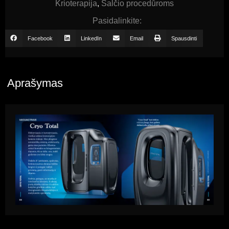
Krioterapija
,
Šalčio procedūroms
Pasidalinkite:
Facebook
LinkedIn
Email
Spausdinti
Aprašymas