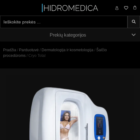
0,00
€
Prekių kategorijos
Pradžia
/
Parduotuvė
/
Dermatologija ir kosmetologija
/
Šalčio
procedūroms
/ Cryo Total