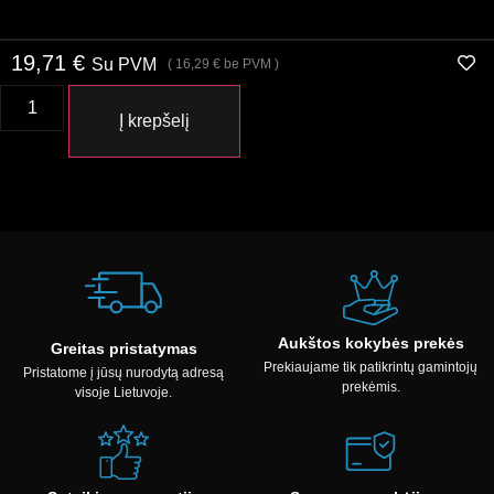
19,71
€
Su PVM
(
16,29
€
be PVM )
Į krepšelį
Aukštos kokybės prekės
Greitas pristatymas
Prekiaujame tik patikrintų gamintojų
Pristatome į jūsų nurodytą adresą
prekėmis.
visoje Lietuvoje.