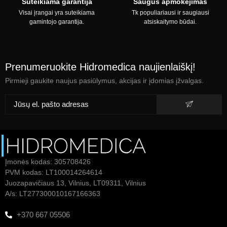
Suteikiama garantija
Saugus apmokėjimas
Visai įrangai yra suteikiama
Tk populiariausi ir saugiausi
gamintojo garantija.
atsiskaitymo būdai.
Prenumeruokite Hidromedica naujienlaiškį!
Pirmieji gaukite naujus pasiūlymus, akcijas ir įdomias įžvalgas.
Įmonės kodas: 305708426
PVM kodas: LT100014264614
Juozapavičiaus 13, Vilnius, LT09311, Vilnius
A/s: LT277300010167166363
+370 667 05506