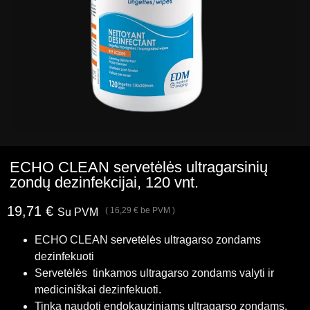
ECHO CLEAN servetėlės ultragarsinių
zondų dezinfekcijai, 120 vnt.
19,71
€
(
16,29
€
be PVM )
Su PVM
ECHO CLEAN servetėlės ultragarso zondams
dezinfekuoti
Servetėlės tinkamos ultragarso zondams valyti ir
mediciniškai dezinfekuoti.
Tinka naudoti endokauziniams ultragarso zondams,