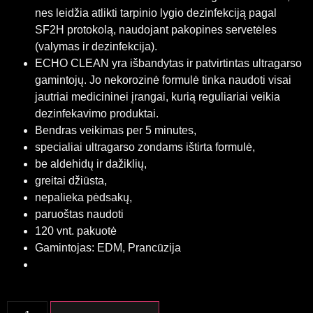
nes leidžia atlikti tarpinio lygio dezinfekciją pagal
SF2H protokolą, naudojant pakopines servetėles
(valymas ir dezinfekcija).
ECHO CLEAN yra išbandytas ir patvirtintas ultragarso
gamintojų. Jo nekorozinė formulė tinka naudoti visai
jautriai medicininei įrangai, kurią reguliariai veikia
dezinfekavimo produktai.
Bendras veikimas per 5 minutes,
specialiai ultragarso zondams ištirta formulė,
be aldehidų ir dažiklių,
greitai džiūsta,
nepalieka pėdsakų,
paruoštas naudoti
120 vnt. pakuotė
Gamintojas: EDM, Prancūzija