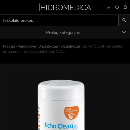
0,00
€
Prekių kategorijos
Pradžia
/
Parduotuvė
/
Dezinfekcija
/
Dezinfekcija
/ ECHO CLEAN servetėlės
ultragarsinių zondų dezinfekcijai, 120 vnt.