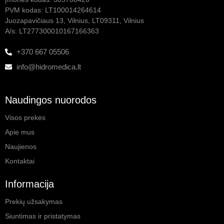
PVM kodas: LT100014264614
Juozapavičiaus 13, Vilnius, LT09311, Vilnius
A/s: LT277300010167166363
+370 667 05506
info@hidromedica.lt
Naudingos nuorodos
Visos prekės
Apie mus
Naujienos
Kontaktai
Informacija
Prekių užsakymas
Siuntimas ir pristatymas