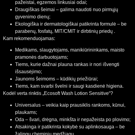
pažeistai, egzemos linkusiai odai;
Draugiškas šeimai – galima naudoti nuo pirmųjų
gyvenimo dienų;
Ekologiška ir dermatologiškai patikrinta formulė – be
parabenų, fosfatų, MIT/CMIT ir dirbtinių priedų
.
Kam rekomenduojamas:
Medikams, slaugytojams, manikiūrininkams, maisto
pramonės darbuotojams;
Tiems, kurie dažnai plauna rankas ir nori išvengti
išsausėjimo;
Jaunoms šeimoms – kūdikių priežiūrai;
Tiems, kam svarbi švelni ir saugi kasdienė higiena.
Kodėl verta rinktis „Ecosoft Wash Lotion Sensitive“?
Universalus – veikia kaip prausiklis rankoms, kūnui,
plaukams;
Oda – švari, drėgna, minkšta ir nepažeista po plovimo;
Atsakinga ir patikrinta kokybė su aplinkosauga – be
žalingų cheminių medžiagų.