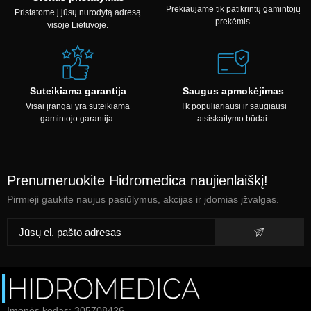
Prekiaujame tik patikrintų gamintojų
Pristatome į jūsų nurodytą adresą
prekėmis.
visoje Lietuvoje.
Suteikiama garantija
Saugus apmokėjimas
Visai įrangai yra suteikiama
Tk populiariausi ir saugiausi
gamintojo garantija.
atsiskaitymo būdai.
Prenumeruokite Hidromedica naujienlaiškį!
Pirmieji gaukite naujus pasiūlymus, akcijas ir įdomias įžvalgas.
Įmonės kodas: 305708426