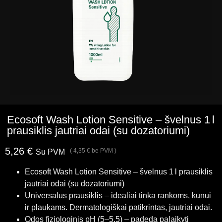
Ecosoft Wash Lotion Sensitive – švelnus 1 l
prausiklis jautriai odai (su dozatoriumi)
5,26
€
(
4,35
€
be PVM )
Su PVM
Ecosoft Wash Lotion Sensitive – švelnus 1 l prausiklis
jautriai odai (su dozatoriumi)
Universalus prausiklis – idealiai tinka rankoms, kūnui
ir plaukams. Dermatologiškai patikrintas, jautriai odai.
Odos fiziologinis pH (5–5,5) – padeda palaikyti