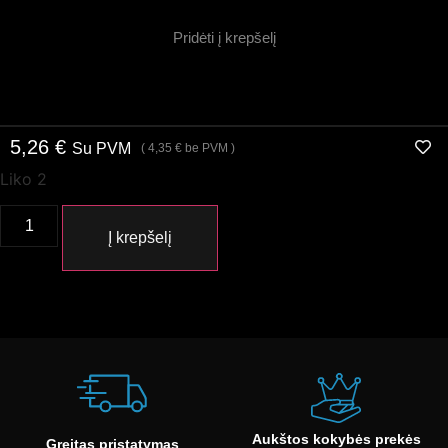
Pridėti į krepšelį
5,26
€
Su PVM
(
4,35
€
be PVM )
Liko 2
Į krepšelį
Aukštos kokybės prekės
Greitas pristatymas