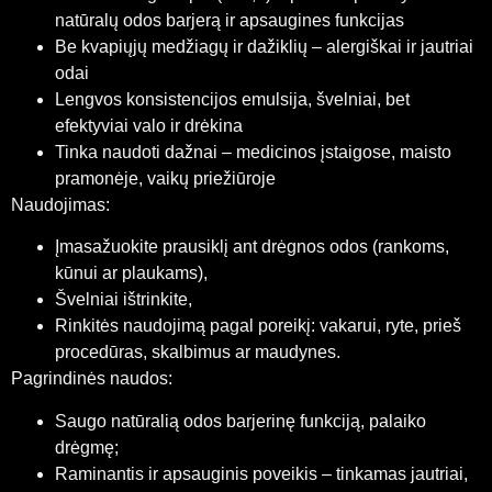
natūralų odos barjerą ir apsaugines funkcijas
Be kvapiųjų medžiagų ir dažiklių – alergiškai ir jautriai
odai
Lengvos konsistencijos emulsija, švelniai, bet
efektyviai valo ir drėkina
Tinka naudoti dažnai – medicinos įstaigose, maisto
pramonėje, vaikų priežiūroje
Naudojimas:
Įmasažuokite prausiklį ant drėgnos odos (rankoms,
kūnui ar plaukams),
Švelniai ištrinkite,
Rinkitės naudojimą pagal poreikį: vakarui, ryte, prieš
procedūras, skalbimus ar maudynes.
Pagrindinės naudos:
Saugo natūralią odos barjerinę funkciją, palaiko
drėgmę;
Raminantis ir apsauginis poveikis – tinkamas jautriai,