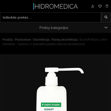
0,00
€
Prekių kategorijos
Pradžia
/
Parduotuvė
/
Dezinfekcija
/
Rankų dezinfekcija
/ Ecosoft Wash Lotion
Sensitive – švelnus 1 l prausiklis jautriai odai (su dozatoriumi)