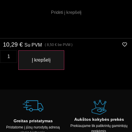
Pridėti į krepšelį
10,29
€
Su PVM
(
8,50
€
be PVM )
Į krepšelį
Aukštos kokybės prekės
Greitas pristatymas
Prekiaujame tik patikrintų gamintojų
Pristatome į jūsų nurodytą adresą
prekėmis.