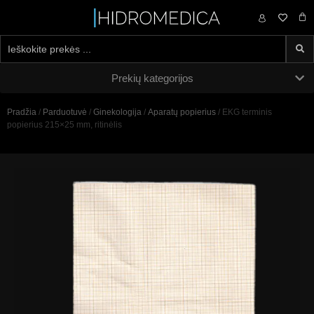
0,00
€
Prekių kategorijos
Pradžia
/
Parduotuvė
/
Ginekologija
/
Aparatų popierius
/ EKG terminis
popierius 215×25 mm, ritinėlis