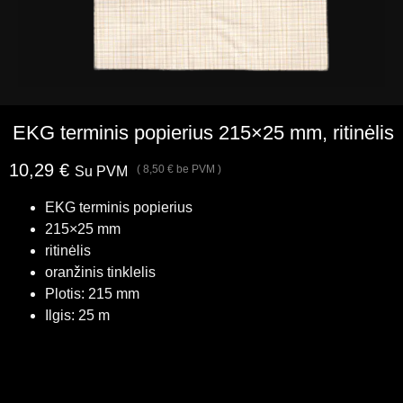
EKG terminis popierius 215×25 mm, ritinėlis
10,29
€
(
8,50
€
be PVM )
Su PVM
EKG terminis popierius
215×25 mm
ritinėlis
oranžinis tinklelis
Plotis: 215 mm
Ilgis: 25 m