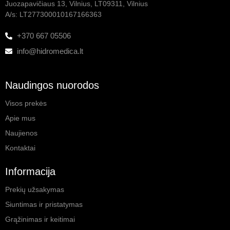
Juozapavičiaus 13, Vilnius, LT09311, Vilnius
A/s: LT277300010167166363
+370 667 05506
info@hidromedica.lt
Naudingos nuorodos
Visos prekės
Apie mus
Naujienos
Kontaktai
Informacija
Prekių užsakymas
Siuntimas ir pristatymas
Grąžinimas ir keitimai