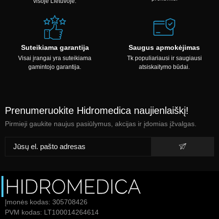
visoje Lietuvoje.
Suteikiama garantija
Saugus apmokėjimas
Visai įrangai yra suteikiama
Tk populiariausi ir saugiausi
gamintojo garantija.
atsiskaitymo būdai.
Prenumeruokite Hidromedica naujienlaiškį!
Pirmieji gaukite naujus pasiūlymus, akcijas ir įdomias įžvalgas.
Įmonės kodas: 305708426
PVM kodas: LT100014264614