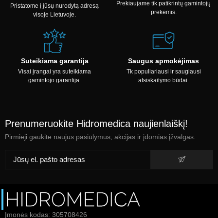
Prekiaujame tik patikrintų gamintojų
Pristatome į jūsų nurodytą adresą
prekėmis.
visoje Lietuvoje.
Suteikiama garantija
Saugus apmokėjimas
Visai įrangai yra suteikiama
Tk populiariausi ir saugiausi
gamintojo garantija.
atsiskaitymo būdai.
Prenumeruokite Hidromedica naujienlaiškį!
Pirmieji gaukite naujus pasiūlymus, akcijas ir įdomias įžvalgas.
Įmonės kodas: 305708426