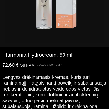
Harmonia Hydrocream, 50 ml
72,60
€
(
60,00
€
be PVM )
Su PVM
Lengvas drėkinamasis kremas, kuris turi
raminamąjį ir atgaivinantį poveikį ir subalansuoja
riebias ir dehidratuotas veido odos vietas. Jis
turi keratolinių, komedolitinių ir antibakterinių
savybių, o tuo pačiu metu atgaivina,
subalansuoja, ramina, užpildo ir drėkina odą.