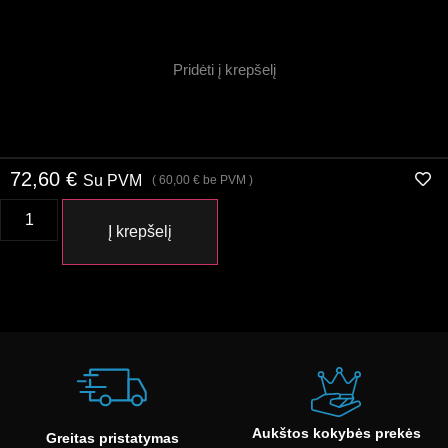
Pridėti į krepšelį
72,60
€
Su PVM
(
60,00
€
be PVM )
Į krepšelį
Aukštos kokybės prekės
Greitas pristatymas