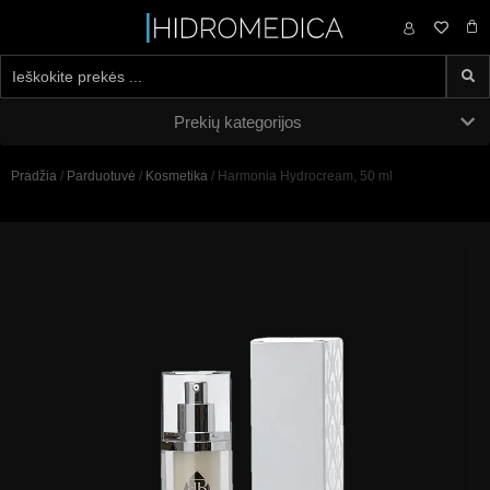
0,00
€
Prekių kategorijos
Pradžia
/
Parduotuvė
/
Kosmetika
/ Harmonia Hydrocream, 50 ml