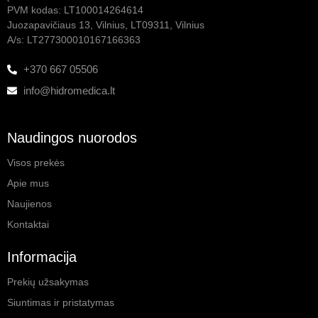
PVM kodas: LT100014264614
Juozapavičiaus 13, Vilnius, LT09311, Vilnius
A/s: LT277300010167166363
+370 667 05506
info@hidromedica.lt
Naudingos nuorodos
Visos prekės
Apie mus
Naujienos
Kontaktai
Informacija
Prekių užsakymas
Siuntimas ir pristatymas