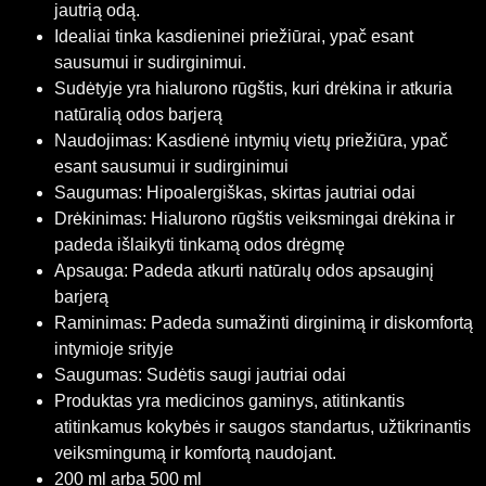
jautrią odą.
Idealiai tinka kasdieninei priežiūrai, ypač esant
sausumui ir sudirginimui.
Sudėtyje yra hialurono rūgštis, kuri drėkina ir atkuria
natūralią odos barjerą
Naudojimas: Kasdienė intymių vietų priežiūra, ypač
esant sausumui ir sudirginimui
Saugumas: Hipoalergiškas, skirtas jautriai odai
Drėkinimas: Hialurono rūgštis veiksmingai drėkina ir
padeda išlaikyti tinkamą odos drėgmę
Apsauga: Padeda atkurti natūralų odos apsauginį
barjerą
Raminimas: Padeda sumažinti dirginimą ir diskomfortą
intymioje srityje
Saugumas: Sudėtis saugi jautriai odai
Produktas yra medicinos gaminys, atitinkantis
atitinkamus kokybės ir saugos standartus, užtikrinantis
veiksmingumą ir komfortą naudojant.
200 ml arba 500 ml