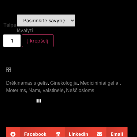
Talpa
Išvalyti
Į krepšelį
Kategorijos:
Drėkinamasis gelis
,
Ginekologija
,
Medicininiai geliai
,
Moterims
,
Namų vaistinėlė
,
Nėščiosioms
Prekės kodas: 18.01.01.50
Pasidalinkite:
Facebook
LinkedIn
Email