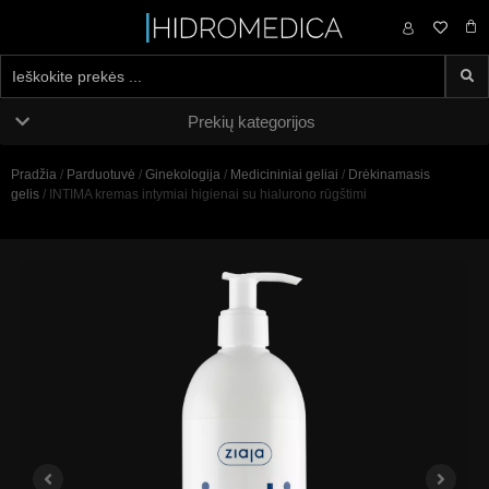
0,00
€
Prekių kategorijos
Pradžia
/
Parduotuvė
/
Ginekologija
/
Medicininiai geliai
/
Drėkinamasis
gelis
/ INTIMA kremas intymiai higienai su hialurono rūgštimi