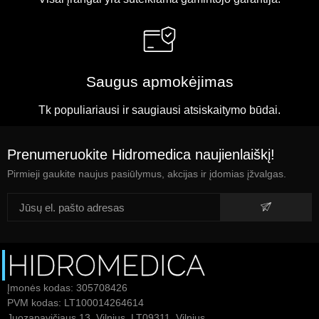
Saugus apmokėjimas
Tk populiariausi ir saugiausi atsiskaitymo būdai.
Prenumeruokite Hidromedica naujienlaiškį!
Pirmieji gaukite naujus pasiūlymus, akcijas ir įdomias įžvalgas.
Įmonės kodas: 305708426
PVM kodas: LT100014264614
Juozapavičiaus 13, Vilnius, LT09311, Vilnius