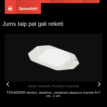
Spausdinti
Jums taip pat gali reikėti
Peržiūrėti
Namų vaistinėlė
,
Pleistrai ir tvarsčiai
TEGADERM sterilus, skaidrus, vandeniui atsparus tvarstis 6×7
cm, 1 vnt.