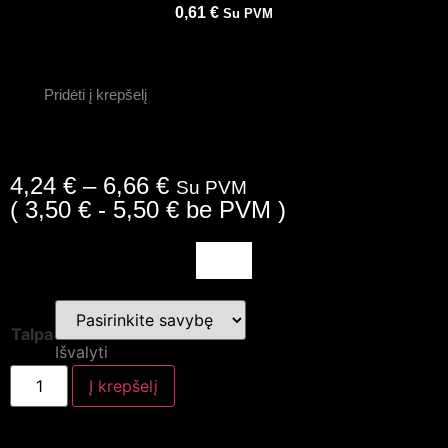
0,61
€
Su PVM
Pridėti į krepšelį
4,24
€
–
6,66
€
Su PVM
(
3,50
€
-
5,50
€
be PVM )
Talpa
Išvalyti
Į krepšelį