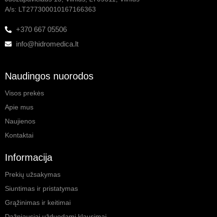
A/s: LT277300010167166363
+370 667 05506
info@hidromedica.lt
Naudingos nuorodos
Visos prekės
Apie mus
Naujienos
Kontaktai
Informacija
Prekių užsakymas
Siuntimas ir pristatymas
Grąžinimas ir keitimai
Dažniausiai užduodami klausimai