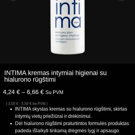
INTIMA kremas intymiai higienai su
hialurono rūgštimi
4,24
€
–
6,66
€
Su PVM
(
3,50
€
-
5,50
€
be PVM )
INTIMA skystas kremas su hialurono rūgštimi, skirtas
intymių vietų priežiūrai ir drėkinimui.
Dėl hialurono rūgštimi praturtintos formulės produktas
padeda išlaikyti tinkamą drėgmės lygį ir apsaugo