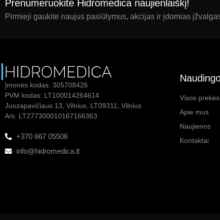
Prenumeruokite Hidromedica naujienlaiškį!
Pirmieji gaukite naujus pasiūlymus, akcijas ir įdomias įžvalga
Naudingo
Įmonės kodas: 305708426
PVM kodas: LT100014264614
Visos prekės
Juozapavičiaus 13, Vilnius, LT09311, Vilnius
Apie mus
A/s: LT277300010167166363
Naujienos
+370 667 05506
Kontaktai
info@hidromedica.lt