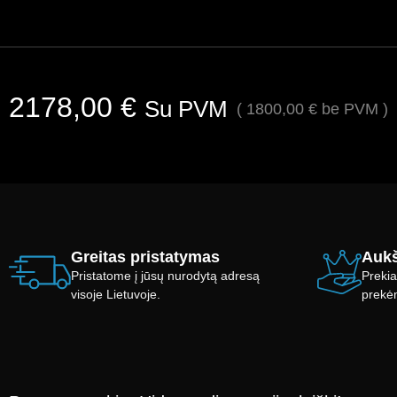
2178,00
€
Su PVM
(
1800,00
€
be PVM )
Greitas pristatymas
Aukš
Pristatome į jūsų nurodytą adresą
Prekia
visoje Lietuvoje.
prekė