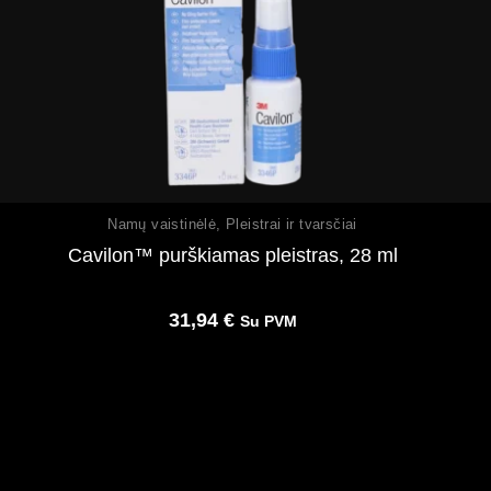
Peržiūrėti
Namų vaistinėlė
,
Pleistrai ir tvarsčiai
Cavilon™ purškiamas pleistras, 28 ml
31,94
€
Su PVM