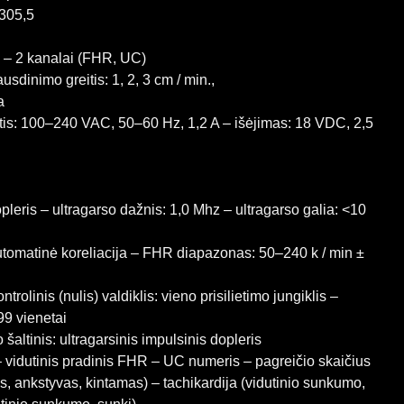
 305,5
– 2 kanalai (FHR, UC)
sdinimo greitis: 1, 2, 3 cm / min.,
a
stis: 100–240 VAC, 50–60 Hz, 1,2 A – išėjimas: 18 VDC, 2,5
pleris – ultragarso dažnis: 1,0 Mhz – ultragarso galia: <10
tomatinė koreliacija – FHR diapazonas: 50–240 k / min ±
rolinis (nulis) valdiklis: vieno prisilietimo jungiklis –
9 vienetai
šaltinis: ultragarsinis impulsinis dopleris
vidutinis pradinis FHR – UC numeris – pagreičio skaičius
as, ankstyvas, kintamas) – tachikardija (vidutinio sunkumo,