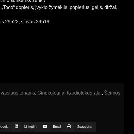
utinio sunkumo, sunki)
 „Toco“ dopleris, įvykio žymeklis, popierius, gelis, diržai,
ius 29522, stovas 29519
 vaisiaus tonams
,
Ginekologija
,
Kardiotokografai
,
Šeimos
ebook
LinkedIn
Email
Spausdinti