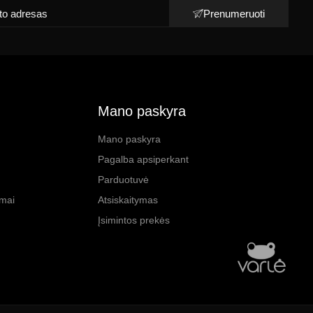
Prenumeruoti
Mano paskyra
Mano paskyra
Pagalba apsiperkant
Parduotuvė
imai
Atsiskaitymas
Įsimintos prekės