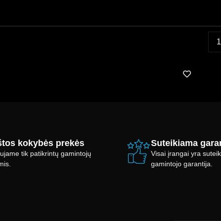
tos kokybės prekės
Suteikiama garan
ujame tik patikrintų gamintojų
Visai įrangai yra sute
mis.
gamintojo garantija.