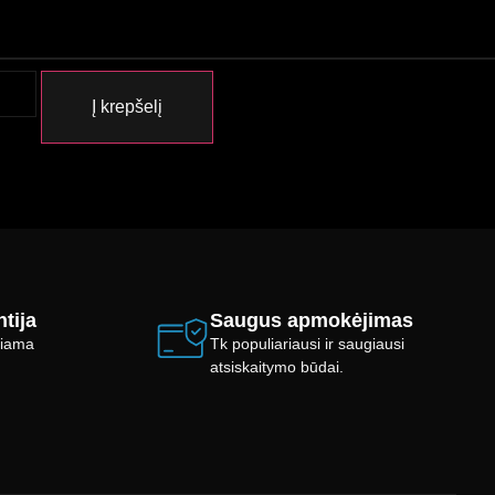
Į krepšelį
tija
Saugus apmokėjimas
ikiama
Tk populiariausi ir saugiausi
atsiskaitymo būdai.