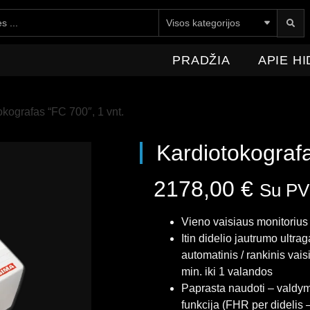
E HIDROMEDICA
NAUJIENOS
KONTAKTAI
PRADŽIA
APIE H
okografas “FC 700″, 1 vnt.
Kardiotokografa
2178,00
€
Su P
Vieno vaisiaus monitorius
Itin didelio jautrumo ultra
automatinis / rankinis vai
min. iki 1 valandos
Paprasta naudoti – valdy
funkcija (FHR per didelis