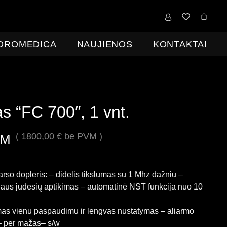
0,00
€
IDROMEDICA
NAUJIENOS
KONTAKTAI
s “FC 700″, 1 vnt.
(
1800,00
€
be PVM )
VM
garso dopleris: – didelis tikslumas su 1 Mhz dažniu –
siaus judesių aptikimas – automatinė NST funkcija nuo 10
mas vienu paspaudimu ir lengvas nustatymas – aliarmo
 – per mažas– s/w