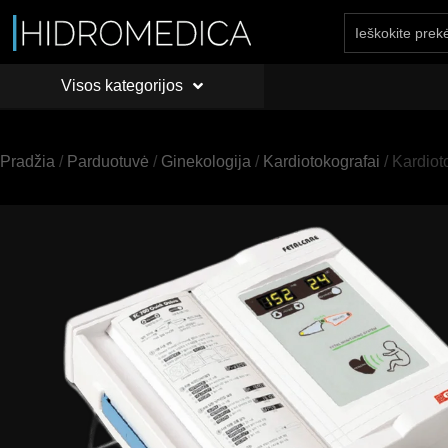
Visos kategorijos
PRADŽIA
API
Visos kategorijos
Pradžia
/
Parduotuvė
/
Ginekologija
/
Kardiotokografai
/ Kardiot