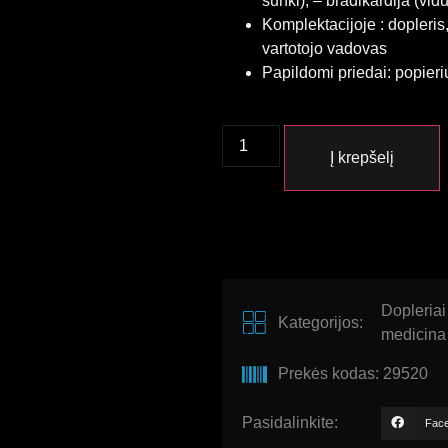
sunki); – bradikardija (vid
Komplektacijoje : dopleris,
vartotojo vadovas
Papildomi priedai: popier
Į krepšelį
Dopleriai
Kategorijos:
medicina
Prekės kodas: 29520
Pasidalinkite:
Fac