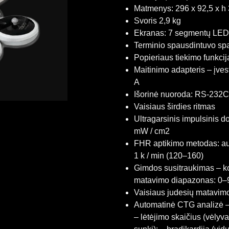
Matmenys: 296 x 92,5 x h
Svoris 2,9 kg
Ekranas: 7 segmentų LED 
Terminio spausdintuvo spau
Popieriaus tiekimo funkcij
Maitinimo adapteris – įve
A
Išorinė nuoroda: RS-232C
Vaisiaus širdies ritmas
Ultragarsinis impulsinis do
mW / cm2
FHR aptikimo metodas: au
1 k / min (120–160)
Gimdos susitraukimas – kont
matavimo diapazonas: 0–9
Vaisiaus judesių matavimo 
Automatinė CTG analizė – 
– lėtėjimo skaičius (vėlyv