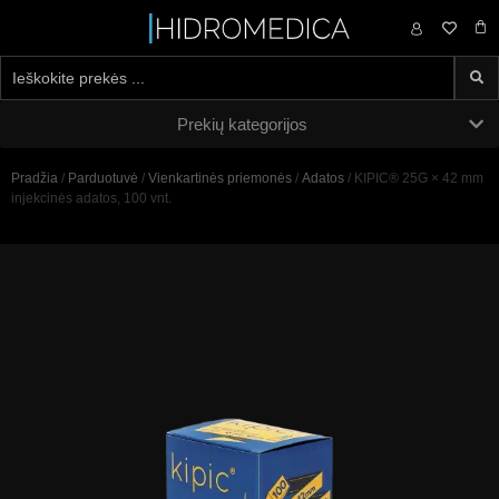
0,00
€
Prekių kategorijos
Pradžia
/
Parduotuvė
/
Vienkartinės priemonės
/
Adatos
/ KIPIC® 25G × 42 mm
injekcinės adatos, 100 vnt.