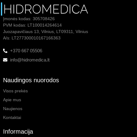
Įmonės kodas: 305708426
PVM kodas: LT100014264614
Juozapavičiaus 13, Vilnius, LT09311, Vilnius
A/s: LT277300010167166363
+370 667 05506
info@hidromedica.lt
Naudingos nuorodos
Visos prekės
Apie mus
Naujienos
Kontaktai
Informacija