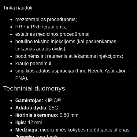
Tinka naudoti:
mezoterapijos procedūroms;
PRP ir PRF terapijoms;
estetinės medicinos procedūroms;
botulino toksino injekcijoms (kai pasirenkamas
tinkamas adatos dydis);
poodinėms ir į raumenis atliekamoms injekcijoms;
kraujo paėmimui;
smulkios adatos aspiracijai (Fine Needle Aspiration –
FNA).
Techniniai duomenys
Gamintojas:
KIPIC®
Adatos dydis:
25G
Išorinis skersmuo:
0,50 mm
Ilgis:
42 mm
Medžiaga:
medicininės kokybės nerūdijantis plienas