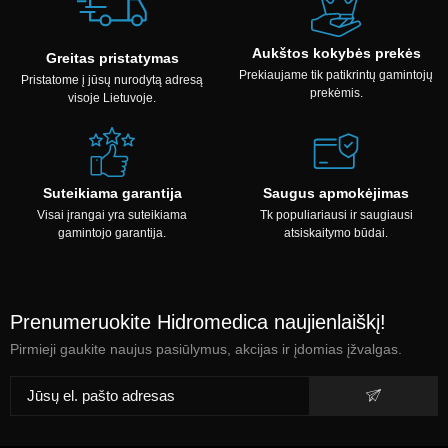
Aukštos kokybės prekės
Greitas pristatymas
Prekiaujame tik patikrintų gamintojų
Pristatome į jūsų nurodytą adresą
prekėmis.
visoje Lietuvoje.
Suteikiama garantija
Saugus apmokėjimas
Visai įrangai yra suteikiama
Tk populiariausi ir saugiausi
gamintojo garantija.
atsiskaitymo būdai.
Prenumeruokite Hidromedica naujienlaiškį!
Pirmieji gaukite naujus pasiūlymus, akcijas ir įdomias įžvalgas.