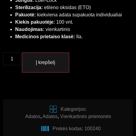
Jungtis:
Luer-Lock
Sterilizacija:
etileno oksidas (ETO)
Pakuotė:
kiekviena adata supakuota individualiai
Kiekis pakuotėje:
100 vnt.
Naudojimas:
vienkartinis
Medicinos prietaiso klasė:
IIa.
Į krepšelį
Kategorijos:
Adatos
,
Adatos
,
Vienkartinės priemonės
Prekės kodas: 100240