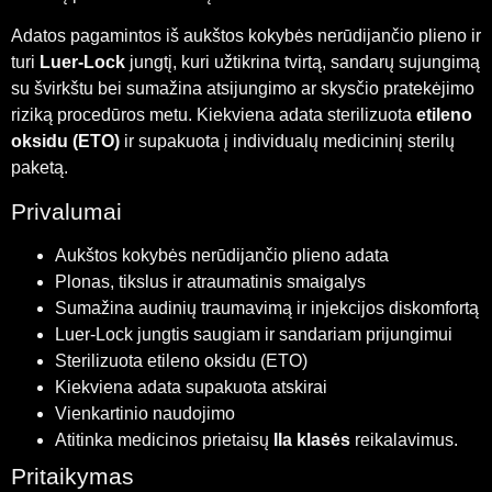
Adatos pagamintos iš aukštos kokybės nerūdijančio plieno ir
turi
Luer-Lock
jungtį, kuri užtikrina tvirtą, sandarų sujungimą
su švirkštu bei sumažina atsijungimo ar skysčio pratekėjimo
riziką procedūros metu. Kiekviena adata sterilizuota
etileno
oksidu (ETO)
ir supakuota į individualų medicininį sterilų
paketą.
Privalumai
Aukštos kokybės nerūdijančio plieno adata
Plonas, tikslus ir atraumatinis smaigalys
Sumažina audinių traumavimą ir injekcijos diskomfortą
Luer-Lock jungtis saugiam ir sandariam prijungimui
Sterilizuota etileno oksidu (ETO)
Kiekviena adata supakuota atskirai
Vienkartinio naudojimo
Atitinka medicinos prietaisų
IIa klasės
reikalavimus.
Pritaikymas