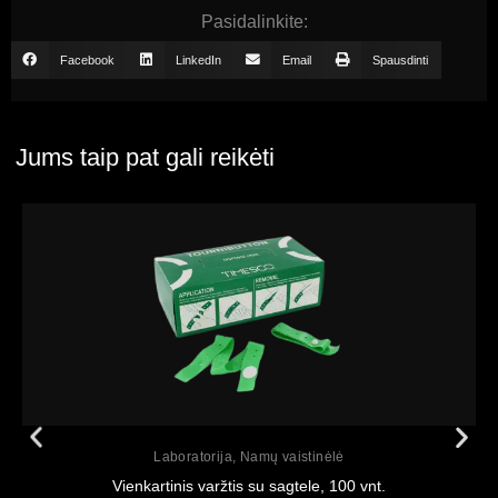
Pasidalinkite:
Facebook
LinkedIn
Email
Spausdinti
Jums taip pat gali reikėti
Peržiūrėti
Laboratorija
,
Namų vaistinėlė
Vienkartinis varžtis su sagtele, 100 vnt.