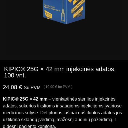
KIPIC® 25G × 42 mm injekcinės adatos,
100 vnt.
24,08
€
(
19,90
€
be PVM )
Su PVM
KIPIC® 25G × 42 mm
– vienkartinės sterilios injekcinės
adatos, sukurtos tikslioms ir saugioms injekcijoms įvairiose
medicinos srityse. Dėl plonos, aštriai nušlifuotos adatos jos
užtikrina sklandų įvedimą, mažesnį audinių pažeidimą ir
didesnį paciento komfortą.