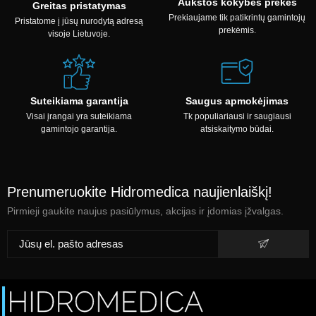
Aukštos kokybės prekės
Greitas pristatymas
Prekiaujame tik patikrintų gamintojų
Pristatome į jūsų nurodytą adresą
prekėmis.
visoje Lietuvoje.
Suteikiama garantija
Saugus apmokėjimas
Visai įrangai yra suteikiama
Tk populiariausi ir saugiausi
gamintojo garantija.
atsiskaitymo būdai.
Prenumeruokite Hidromedica naujienlaiškį!
Pirmieji gaukite naujus pasiūlymus, akcijas ir įdomias įžvalgas.