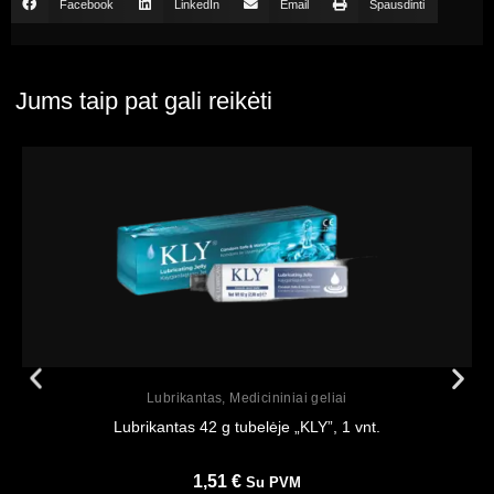
Facebook
LinkedIn
Email
Spausdinti
Jums taip pat gali reikėti
Peržiūrėti
Lubrikantas
,
Medicininiai geliai
Lubrikantas 42 g tubelėje „KLY”, 1 vnt.
1,51
€
Su PVM