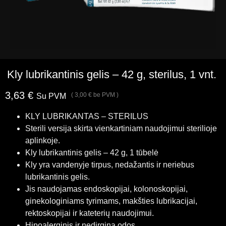
Kly lubrikantinis gelis – 42 g, sterilus, 1 vnt.
3,63
€
(
3,00
€
be PVM )
Su PVM
KLY LUBRIKANTAS – STERILUS
Sterili versija skirta vienkartiniam naudojimui sterilioje
aplinkoje.
Kly lubrikantinis gelis – 42 g, 1 tūbelė
Kly yra vandenyje tirpus, nedažantis ir neriebus
lubrikantinis gelis.
Jis naudojamas endoskopijai, kolonoskopijai,
ginekologiniams tyrimams, makšties lubrikacijai,
rektoskopijai ir kateterių naudojimui.
Hipoalerginis ir nedirgina odos.