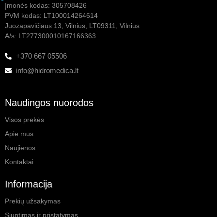
Įmonės kodas: 305708426
PVM kodas: LT100014264614
Juozapavičiaus 13, Vilnius, LT09311, Vilnius
A/s: LT277300010167166363
+370 667 05506
info@hidromedica.lt
Naudingos nuorodos
Visos prekės
Apie mus
Naujienos
Kontaktai
Informacija
Prekių užsakymas
Siuntimas ir pristatymas