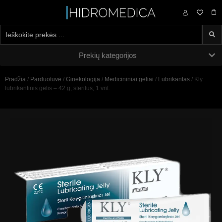
0,00
€
Prekių kategorijos
Pradžia
/
Parduotuvė
/
Ginekologija
/
Medicininiai geliai
/
Lubrikantas
/ Kly
lubrikantinis gelis – 42 g, sterilus, 1 vnt.