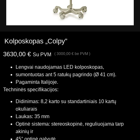
Kolposkopas „Colpy”
3630,00
€
(
3000,00
€
be PVM )
Su PVM
Lengvai naudojamas LED kolposkopas,
sumontuotas ant 5 ratukų pagrindo (Ø 41 cm).
Pagaminta Italijoje.
Techninės specifikacijos:
Didinimas: 8,2 karto su standartiniais 10 kartų
okuliarais
Laukas: 35 mm
Optinė sistema: stereoskopinė, reguliuojama tarp
akinių ir
45° optinė galvutė