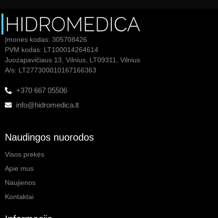
Įmonės kodas: 305708426
PVM kodas: LT100014264614
Juozapavičiaus 13, Vilnius, LT09311, Vilnius
A/s: LT277300010167166363
+370 667 05506
info@hidromedica.lt
Naudingos nuorodos
Visos prekės
Apie mus
Naujienos
Kontaktai