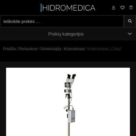
0,00
€
Prekių kategorijos
Pradžia
/
Parduotuvė
/
Ginekologija
/
Kolposkopai
/ Kolposkopas „Colpy”