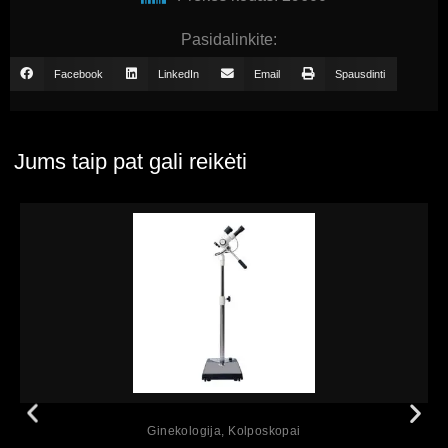
Pasidalinkite:
Facebook
LinkedIn
Email
Spausdinti
Jums taip pat gali reikėti
Peržiūrėti
Ginekologija
,
Kolposkopai