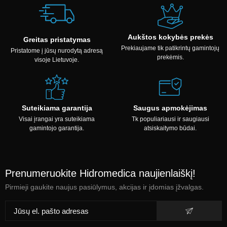
Aukštos kokybės prekės
Greitas pristatymas
Prekiaujame tik patikrintų gamintojų
Pristatome į jūsų nurodytą adresą
prekėmis.
visoje Lietuvoje.
Suteikiama garantija
Saugus apmokėjimas
Visai įrangai yra suteikiama
Tk populiariausi ir saugiausi
gamintojo garantija.
atsiskaitymo būdai.
Prenumeruokite Hidromedica naujienlaiškį!
Pirmieji gaukite naujus pasiūlymus, akcijas ir įdomias įžvalgas.