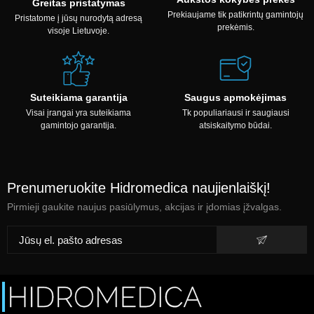
Greitas pristatymas
Prekiaujame tik patikrintų gamintojų
Pristatome į jūsų nurodytą adresą
prekėmis.
visoje Lietuvoje.
Suteikiama garantija
Saugus apmokėjimas
Visai įrangai yra suteikiama
Tk populiariausi ir saugiausi
gamintojo garantija.
atsiskaitymo būdai.
Prenumeruokite Hidromedica naujienlaiškį!
Pirmieji gaukite naujus pasiūlymus, akcijas ir įdomias įžvalgas.