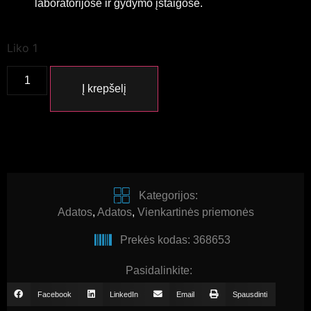
laboratorijose ir gydymo įstaigose.
Liko 1
Į krepšelį
Kategorijos:
Adatos
,
Adatos
,
Vienkartinės priemonės
Prekės kodas: 368653
Pasidalinkite:
Facebook
LinkedIn
Email
Spausdinti