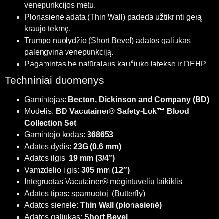
venepunkcijos metu.
Plonasienė adata (Thin Wall) padeda užtikrinti gerą
kraujo tėkmę.
Trumpo nuolydžio (Short Bevel) adatos galiukas
palengvina venepunkciją.
Pagamintas be natūralaus kaučiuko latekso ir DEHP.
Techniniai duomenys
Gamintojas:
Becton, Dickinson and Company (BD)
Modelis:
BD Vacutainer® Safety-Lok™ Blood
Collection Set
Gamintojo kodas:
368653
Adatos dydis:
23G (0,6 mm)
Adatos ilgis:
19 mm (3/4″)
Vamzdelio ilgis:
305 mm (12″)
Integruotas Vacutainer® mėgintuvėlių laikiklis
Adatos tipas: sparnuotoji (Butterfly)
Adatos sienelė:
Thin Wall (plonasienė)
Adatos galiukas:
Short Bevel