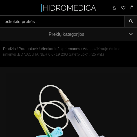
0,00
€
Prekių kategorijos
Pradžia
/
Parduotuvė
/
Vienkartinės priemonės
/
Adatos
/ Kraujo ėmimo
rinkinys „BD VACUTAINER 0,6×19 23G Safety-Lok“ , (25 vnt.)