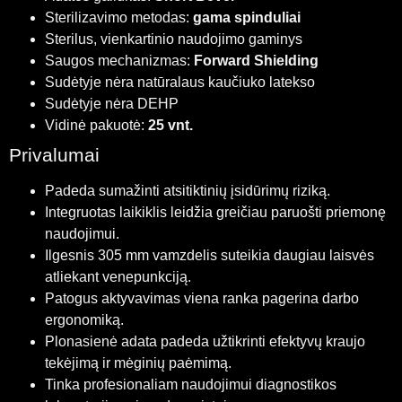
Sterilizavimo metodas:
gama spinduliai
Sterilus, vienkartinio naudojimo gaminys
Saugos mechanizmas:
Forward Shielding
Sudėtyje nėra natūralaus kaučiuko latekso
Sudėtyje nėra DEHP
Vidinė pakuotė:
25 vnt.
Privalumai
Padeda sumažinti atsitiktinių įsidūrimų riziką.
Integruotas laikiklis leidžia greičiau paruošti priemonę
naudojimui.
Ilgesnis 305 mm vamzdelis suteikia daugiau laisvės
atliekant venepunkciją.
Patogus aktyvavimas viena ranka pagerina darbo
ergonomiką.
Plonasienė adata padeda užtikrinti efektyvų kraujo
tekėjimą ir mėginių paėmimą.
Tinka profesionaliam naudojimui diagnostikos