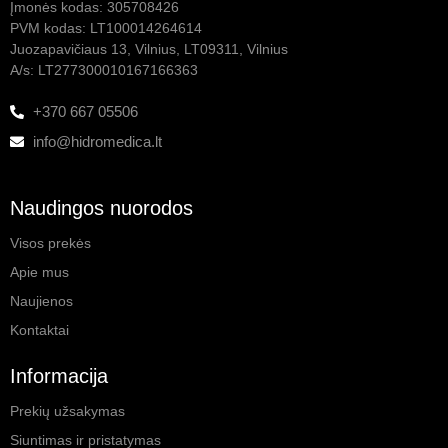
Įmonės kodas: 305708426
PVM kodas: LT100014264614
Juozapavičiaus 13, Vilnius, LT09311, Vilnius
A/s: LT277300010167166363
+370 667 05506
info@hidromedica.lt
Naudingos nuorodos
Visos prekės
Apie mus
Naujienos
Kontaktai
Informacija
Prekių užsakymas
Siuntimas ir pristatymas