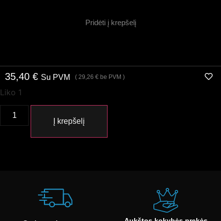
Pridėti į krepšelį
35,40
€
Su PVM
(
29,26
€
be PVM )
Liko 1
Į krepšelį
Aukštos kokybės prekės