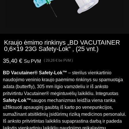
Kraujo ėmimo rinkinys „BD VACUTAINER
0,6×19 23G Safety-Lok“ , (25 vnt.)
35,40
€
(
29,26
€
be PVM )
Su PVM
BD Vacutainer® Safety-Lok™
– sterilus vienkartinio
naudojimo veninio kraujo paėmimo rinkinys su sparnuotąja
adata (butterfly), 305 mm ilgio vamzdeliu ir iš anksto
pritvirtintu Vacutainer® mėgintuvėlių laikikliu. Integruotas
Safety-Lok™
saugos mechanizmas leidžia viena ranka
užfiksuoti apsauginį gaubtą iš karto po venepunkcijos,
sumažinant atsitiktinių įsidūrimų riziką medicinos personalui.
Iš anksto pritvirtintas laikiklis supaprastina darbą ir padeda
laikytis vienkartinių laikiklių naudojimo reikalavimų.