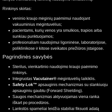
Rinkinys skirtas:
veninio kraujo mėginių paėmimui naudojant
vakuuminius mėgintuvėlius;
pacientams, kurių venos yra smulkios, trapios arba
sunkiau punktuojamos;
profesionaliam naudojimui ligoninėse, laboratorijose,
poliklinikose ir kitose sveikatos priežiūros įstaigose.
Pagrindinės savybės
Sterilus, vienkartinio naudojimo kraujo paėmimo
rinkinys.
Integruotas
Vacutainer®
mėgintuvėlių laikiklis.
Safety-Lok™
apsauginis mechanizmas su slankiuoju
apsauginiu gaubtu (Forward Shielding).
Saugos mechanizmas aktyvuojamas viena ranka
iškart po procedūros.
Lankstūs sparneliai leidžia stabiliai fiksuoti adatą