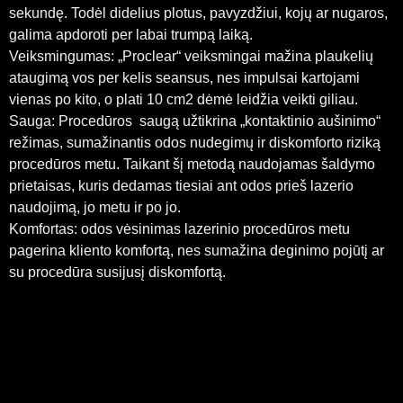
sekundę. Todėl didelius plotus, pavyzdžiui, kojų ar nugaros,
galima apdoroti per labai trumpą laiką.
Veiksmingumas: „Proclear“ veiksmingai mažina plaukelių
ataugimą vos per kelis seansus, nes impulsai kartojami
vienas po kito, o plati 10 cm2 dėmė leidžia veikti giliau.
Sauga: Procedūros saugą užtikrina „kontaktinio aušinimo“
režimas, sumažinantis odos nudegimų ir diskomforto riziką
procedūros metu. Taikant šį metodą naudojamas šaldymo
prietaisas, kuris dedamas tiesiai ant odos prieš lazerio
naudojimą, jo metu ir po jo.
Komfortas: odos vėsinimas lazerinio procedūros metu
pagerina kliento komfortą, nes sumažina deginimo pojūtį ar
su procedūra susijusį diskomfortą.