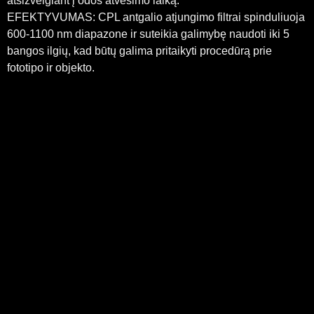
atsižvelgiant į odos atvėsimo laiką.
EFEKTYVUMAS: CPL antgalio atjungimo filtrai spinduliuoja
600-1100 nm diapazone ir suteikia galimybę naudoti iki 5
bangos ilgių, kad būtų galima pritaikyti procedūrą prie
fototipo ir objekto.