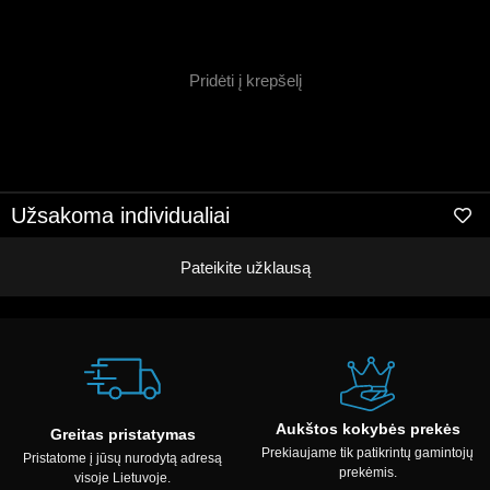
Pridėti į krepšelį
Užsakoma individualiai
Pateikite užklausą
Aukštos kokybės prekės
Greitas pristatymas
Prekiaujame tik patikrintų gamintojų
Pristatome į jūsų nurodytą adresą
prekėmis.
visoje Lietuvoje.