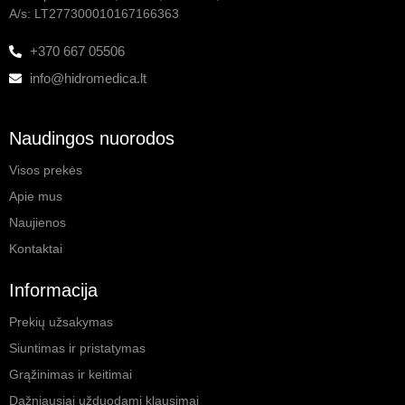
A/s: LT277300010167166363
+370 667 05506
info@hidromedica.lt
Naudingos nuorodos
Visos prekės
Apie mus
Naujienos
Kontaktai
Informacija
Prekių užsakymas
Siuntimas ir pristatymas
Grąžinimas ir keitimai
Dažniausiai užduodami klausimai