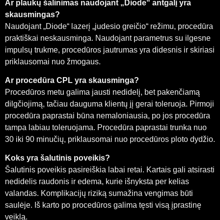
Ar plaukų šalinimas naudojant „Diode“ antgalį yra
skausmingas?
Naudojant „Diode“ lazerį „judesio greičio“ režimu, procedūra
praktiškai neskausminga. Naudojant parametrus su ilgesne
impulsų trukme, procedūros jautrumas yra didesnis ir skiriasi
priklausomai nuo žmogaus.
Ar procedūra CPL yra skausminga?
Procedūros metu galima jausti nedidelį, bet pakenčiamą
dilgčiojimą, tačiau dauguma klientų jį gerai toleruoja. Pirmoji
procedūra paprastai būna nemaloniausia, po jos procedūra
tampa labiau toleruojama. Procedūra paprastai trunka nuo
30 iki 90 minučių, priklausomai nuo procedūros ploto dydžio.
Koks yra šalutinis poveikis?
Šalutinis poveikis pasireiškia labai retai. Kartais gali atsirasti
nedidelis raudonis ir edema, kurie išnyksta per kelias
valandas. Komplikacijų riziką sumažina vengimas būti
saulėje. Iš karto po procedūros galima tęsti visą įprastinę
veiklą.