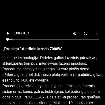
„Proclear“ diodinis lazeris 7000W
Lazerinė technologija: Didelės galios lazerinis prietaisas,
skleidžiantis trumpus, intensyvius lazerio impulsus.
Procedūros pritaikymas: įrengta 10 cm2 pločio dėmė
užtikrina greitą net didžiausių plotų veikimą ir padidina giliau
esančių folikulų efektyvumą.
Procedūros greitis: palyginti su įprastinėmis lazerinėmis
sistemomis, kurios gali užtrukti ilgiau, kol padengia didelius
odos plotus, PROCLEAR leidžia atlikti procedūras greičiau,
nes lazerio impulsai sklinda greitai – iki 10 impulsų per