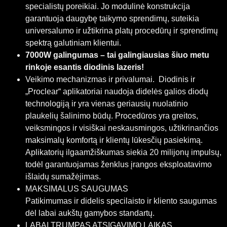
specialistų poreikiai. Jo modulinė konstrukcija
garantuoja daugybę taikymo sprendimų, suteikia
universalumo ir užtikrina platų procedūrų ir sprendimų
spektrą galutiniam klientui.
7000W galingumas – tai galingiausias šiuo metu
rinkoje esantis diodinis lazeris!
Veikimo mechanizmas ir privalumai. Diodinis ir
„Proclear“ aplikatoriai naudoja didelės galios diodų
technologiją ir yra vienas geriausių nuolatinio
plaukelių šalinimo būdų. Procedūros yra greitos,
veiksmingos ir visiškai neskausmingos, užtikrinančios
maksimalų komfortą ir klientų lūkesčių pasiekimą.
Aplikatorių ilgaamžiškumas siekia 20 milijonų impulsų,
todėl garantuojamas ženklus įrangos eksploatavimo
išlaidų sumažėjimas.
MAKSIMALUS SAUGUMAS
Patikimumas ir didelis specilaisto ir kliento saugumas
dėl labai aukštų gamybos standartų.
LABAI TRUMPAS ATSIGAVIMO LAIKAS