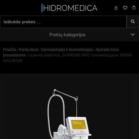
0,00
€
Prekių kategorijos
Pradžia
/
Parduotuvė
/
Dermatologija ir kosmetologija
/
Aparatai kūno
procedūroms
/ Lazerinė platforma „SUPREME PRO” kosmetologams 7000W.
NAUJIENA!