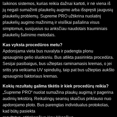
laikinos sistemos, kurias reikia dažnai kartoti, ir nė viena iš
jų negali sumažinti plaukelių augimo arba išspręsti įaugusių
plaukelių problemų. Supreme PRO užtikrina nuolatinį
plaukelių augimo mažinimą ir visiškai pašalina visus
simptomus, susijusius su anksčiau naudotais trauminiais
plaukelių šalinimo metodais.
Kas vyksta procedūros metu?
Apdorojama vieta bus nuvalyta ir padengta plonu
apsauginio gelio sluoksniu. Bus atlikta pasirinkta procedūra.
Sesijai pasibaigus, bus užteptas raminamasis kremas, o jei
sritis yra veikiama UV spindulių, taip pat bus užteptas aukšto
apsauginio faktoriaus kremas.
Kokių rezultatų galima tikėtis ir kiek procedūrų reikia?
„Supreme PRO“ nuolat sumažina plaukų augimą ir pagerina
audinių tekstūrą. Reikalingų seansų skaičius priklauso nuo
apdorojamo ploto. Bus parengtas individualus protokolas,
kad būtų pasiekta