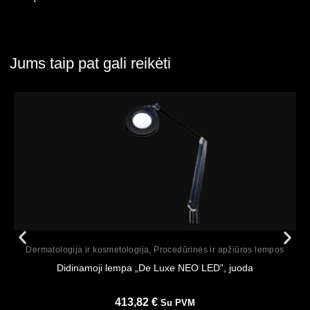
Jums taip pat gali reikėti
Peržiūrėti
Dermatologija ir kosmetologija
,
Procedūrinės ir apžiūros lempos
Didinamoji lempa „De Luxe NEO LED”, juoda
413,82
€
Su PVM