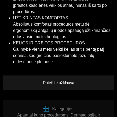
Įprastos kasdienės veiklos atnaujinimas iš karto po
procedūros.
UŽTIKRINTAS KOMFORTAS
Absoliutus komfortas procedūros metu dėl
ergonomiškų antgalių ir odos apsaugą užtikrinančios
odos aušinimo technologijos.
KELIOS IR GREITOS PROCEDŪROS
Galimybė vienu metu veikti kelias sritis per tą patį
seansą, kad greičiau pasiektumėte rezultatų
didesniuose plotuose.
Pateikite užklausą
Kategorijos:
Aparatai kūno procedūroms
,
Dermatologija ir