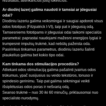
rezultatus, atitinkančius jūsų lūkesčius.
Ar diodinį lazerį galima naudoti ir tamsiai ar įdegusiai
odai?
Diodiniu lazeriu galima veiksmingai ir saugiai apdoroti visus
odos fototipus (Fitzpatrick I-VI), taip pat ir įdegusią odą.
Tamsesniems fototipams ir įdegusiai odai taikomi specialūs
parametrai: paprastai naudojami mažesni energijos lygiai ir
trumpesnė impulsų trukmė, kad nebūtų pažeista oda.
Pasirinkus tinkamus parametrus, diodiniu lazeriu šalinti
plaukelius galima bet kokio tipo odai.
Kam tinkama dos stimuliacijos procedūra?
Atliekant odos stimuliaciją galima pašalinti įvairius odos
trūkumus, ypač susijusius su veido tekstūros, tonuso ir
spindesio gerinimu. Taip pat galima sėkmingai veikti
išsiplėtusias odos poras ir nešvarią odą.
Seanso trukmė – nuo 30 iki 60 minučių, priklausomai nuo
specialisto nurodymų.