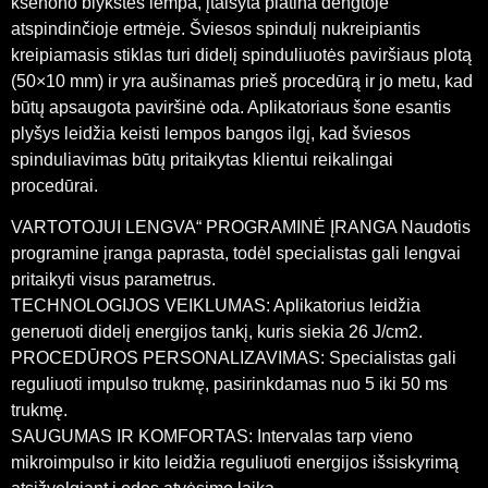
ksenono blykstės lempa, įtaisyta platina dengtoje
atspindinčioje ertmėje. Šviesos spindulį nukreipiantis
kreipiamasis stiklas turi didelį spinduliuotės paviršiaus plotą
(50×10 mm) ir yra aušinamas prieš procedūrą ir jo metu, kad
būtų apsaugota paviršinė oda. Aplikatoriaus šone esantis
plyšys leidžia keisti lempos bangos ilgį, kad šviesos
spinduliavimas būtų pritaikytas klientui reikalingai
procedūrai.
VARTOTOJUI LENGVA“ PROGRAMINĖ ĮRANGA Naudotis
programine įranga paprasta, todėl specialistas gali lengvai
pritaikyti visus parametrus.
TECHNOLOGIJOS VEIKLUMAS: Aplikatorius leidžia
generuoti didelį energijos tankį, kuris siekia 26 J/cm2.
PROCEDŪROS PERSONALIZAVIMAS: Specialistas gali
reguliuoti impulso trukmę, pasirinkdamas nuo 5 iki 50 ms
trukmę.
SAUGUMAS IR KOMFORTAS: Intervalas tarp vieno
mikroimpulso ir kito leidžia reguliuoti energijos išsiskyrimą