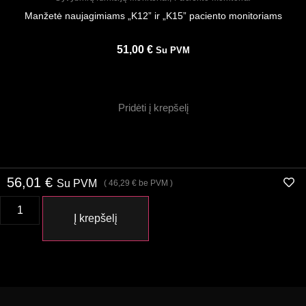
Manžetė naujagimiams „K12” ir „K15” paciento monitoriams
51,00
€
Su PVM
Pridėti į krepšelį
56,01
€
Su PVM
(
46,29
€
be PVM )
Į krepšelį