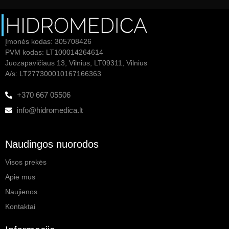
Įmonės kodas: 305708426
PVM kodas: LT100014264614
Juozapavičiaus 13, Vilnius, LT09311, Vilnius
A/s: LT277300010167166363
+370 667 05506
info@hidromedica.lt
Naudingos nuorodos
Visos prekės
Apie mus
Naujienos
Kontaktai