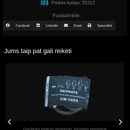
Prekės kodas: 35312
Pasidalinkite:
Facebook
LinkedIn
Email
Spausdinti
Jums taip pat gali reikėti
Peržiūrėti
Gyvybinių funkcijų monitoriai
,
Paciento monitoriai