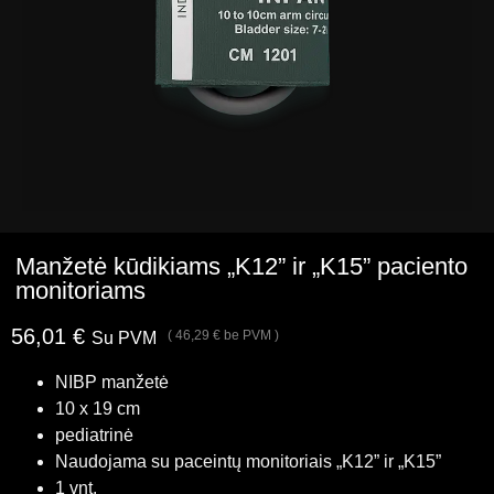
Manžetė kūdikiams „K12” ir „K15” paciento
monitoriams
56,01
€
(
46,29
€
be PVM )
Su PVM
NIBP manžetė
10 x 19 cm
pediatrinė
Naudojama su paceintų monitoriais „K12” ir „K15”
1 vnt.