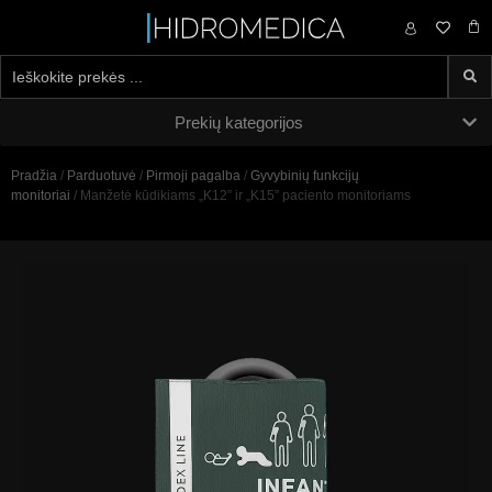
0,00
€
Prekių kategorijos
Pradžia
/
Parduotuvė
/
Pirmoji pagalba
/
Gyvybinių funkcijų
monitoriai
/ Manžetė kūdikiams „K12” ir „K15” paciento monitoriams