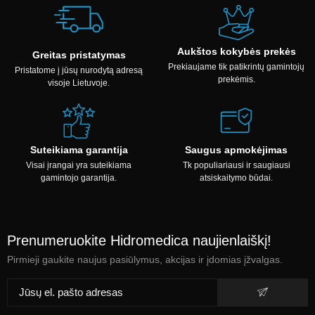
Aukštos kokybės prekės
Greitas pristatymas
Prekiaujame tik patikrintų gamintojų
Pristatome į jūsų nurodytą adresą
prekėmis.
visoje Lietuvoje.
Suteikiama garantija
Saugus apmokėjimas
Visai įrangai yra suteikiama
Tk populiariausi ir saugiausi
gamintojo garantija.
atsiskaitymo būdai.
Prenumeruokite Hidromedica naujienlaiškį!
Pirmieji gaukite naujus pasiūlymus, akcijas ir įdomias įžvalgas.