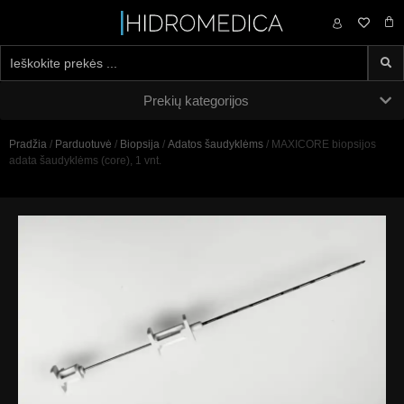
0,00
€
Prekių kategorijos
Pradžia
/
Parduotuvė
/
Biopsija
/
Adatos šaudyklėms
/ MAXICORE biopsijos
adata šaudyklėms (core), 1 vnt.