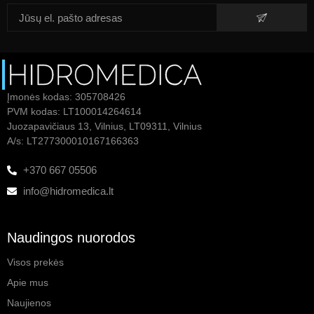
Įmonės kodas: 305708426
PVM kodas: LT100014264614
Juozapavičiaus 13, Vilnius, LT09311, Vilnius
A/s: LT277300010167166363
+370 667 05506
info@hidromedica.lt
Naudingos nuorodos
Visos prekės
Apie mus
Naujienos