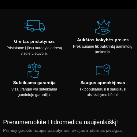
Aukštos kokybės prekės
Greitas pristatymas
Prekiaujame tik patikrintų gamintojų
Pristatome į jūsų nurodytą adresą
prekėmis.
visoje Lietuvoje.
Suteikiama garantija
Saugus apmokėjimas
Visai įrangai yra suteikiama
Tk populiariausi ir saugiausi
gamintojo garantija.
atsiskaitymo būdai.
Prenumeruokite Hidromedica naujienlaiškį!
Pirmieji gaukite naujus pasiūlymus, akcijas ir įdomias įžvalgas.