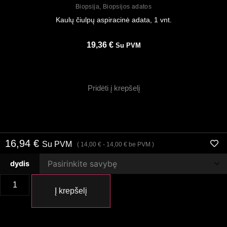
Biopsija
,
Biopsijos adatos
Kaulų čiulpų aspiracinė adata, 1 vnt.
19,36
€
Su PVM
Pridėti į krepšelį
16,94
€
Su PVM
(
14,00
€
-
14,00
€
be PVM )
dydis
Į krepšelį