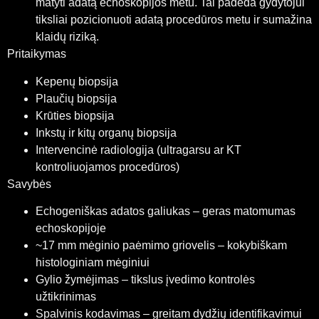
matyti adatą echoskopijos metu. Tai padeda gydytojui
tiksliai pozicionuoti adatą procedūros metu ir sumažina
klaidų riziką.
Pritaikymas
Kepenų biopsija
Plaučių biopsija
Krūties biopsija
Inkstų ir kitų organų biopsija
Intervencinė radiologija (ultragarsu ar KT
kontroliuojamos procedūros)
Savybės
Echogeniškas adatos galiukas – geras matomumas
echoskopijoje
~17 mm mėginio paėmimo griovelis – kokybiškam
histologiniam mėginiui
Gylio žymėjimas – tikslus įvedimo kontrolės
užtikrinimas
Spalvinis kodavimas – greitam dydžių identifikavimui