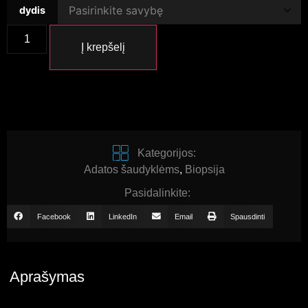
dydis
Į krepšelį
Kategorijos:
Adatos šaudyklėms
,
Biopsija
Pasidalinkite:
Facebook
LinkedIn
Email
Spausdinti
Aprašymas