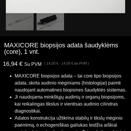
MAXICORE biopsijos adata šaudyklėms
(core), 1 vnt.
16,94
€
(
14,00
€
-
14,00
€
be PVM )
Su PVM
MAXICORE biopsijos adata – tai core tipo biopsijos
adata, skirta audinio mėginiams (histologijai) paimti
naudojant automatines biopsines šaudyklės sistemas.
Ji naudojama minkštųjų audinių ir organų biopsijoms,
kai reikalingas tikslus ir vientisas audinio cilindras
diagnostikai.
Adatos konstrukcija užtikrina stabilų ir tikslų mėginio
paėmimą, o echogeniškas galiukas leidžia aiškiai