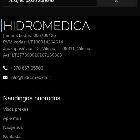
Įmonės kodas: 305708426
PVM kodas: LT100014264614
Juozapavičiaus 13, Vilnius, LT09311, Vilnius
A/s: LT277300010167166363
+370 667 05506
info@hidromedica.lt
Naudingos nuorodos
Visos prekės
Apie mus
Naujienos
Kontaktai