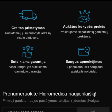
Aukštos kokybės prekės
Greitas pristatymas
Prekiaujame tik patikrintų gamintojų
Pristatome į jūsų nurodytą adresą
prekėmis.
visoje Lietuvoje.
Suteikiama garantija
Saugus apmokėjimas
Visai įrangai yra suteikiama
Tk populiariausi ir saugiausi
gamintojo garantija.
atsiskaitymo būdai.
Prenumeruokite Hidromedica naujienlaiškį!
Pirmieji gaukite naujus pasiūlymus, akcijas ir įdomias įžvalgas.