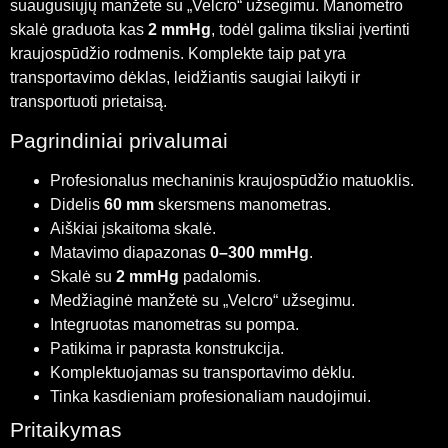
suaugusiųjų manžete su „Velcro“ užsegimu. Manometro
skalė graduota kas
2 mmHg
, todėl galima tiksliai įvertinti
kraujospūdžio rodmenis. Komplekte taip pat yra
transportavimo dėklas, leidžiantis saugiai laikyti ir
transportuoti prietaisą.
Pagrindiniai privalumai
Profesionalus mechaninis kraujospūdžio matuoklis.
Didelis
60 mm
skersmens manometras.
Aiškiai įskaitoma skalė.
Matavimo diapazonas
0–300 mmHg
.
Skalė su
2 mmHg
padalomis.
Medžiaginė manžetė su „Velcro“ užsegimu.
Integruotas manometras su pompa.
Patikima ir paprasta konstrukcija.
Komplektuojamas su transportavimo dėklu.
Tinka kasdieniam profesionaliam naudojimui.
Pritaikymas