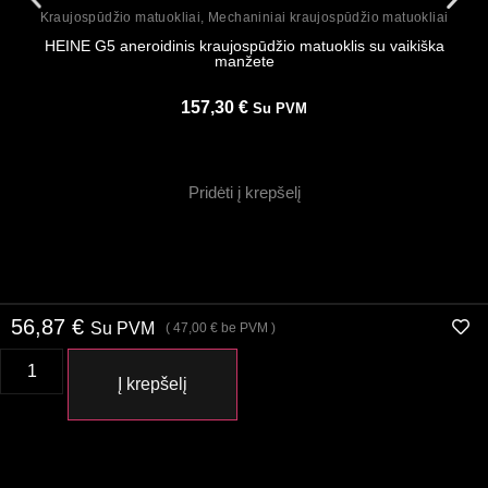
Peržiūrėti
Kraujospūdžio matuokliai
,
Mechaniniai kraujospūdžio matuokliai
HEINE G5 aneroidinis kraujospūdžio matuoklis su vaikiška
manžete
157,30
€
Su PVM
Pridėti į krepšelį
56,87
€
Su PVM
(
47,00
€
be PVM )
Į krepšelį