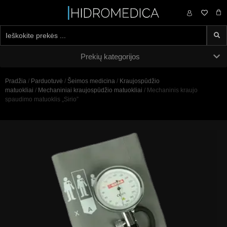
0,00
€
Prekių kategorijos
Pradžia
/
Parduotuvė
/
Šeimos medicina
/
Kraujospūdžio
matuokliai
/
Mechaniniai kraujospūdžio matuokliai
/ Mechaninis kraujo
spaudimo matuoklis „Sirio”