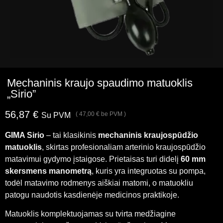
Mechaninis kraujo spaudimo matuoklis
„Sirio”
56,87
€
(
47,00
€
be PVM )
Su PVM
GIMA Sirio
– tai klasikinis
mechaninis kraujospūdžio
matuoklis
, skirtas profesionaliam arterinio kraujospūdžio
matavimui gydymo įstaigose. Prietaisas turi didelį
60 mm
skersmens manometrą
, kuris yra integruotas su pompa,
todėl matavimo rodmenys aiškiai matomi, o matuokliu
patogu naudotis kasdienėje medicinos praktikoje.
Matuoklis komplektuojamas su tvirta medžiagine