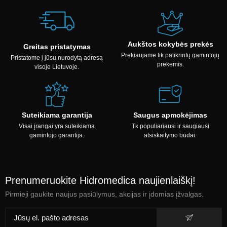
Aukštos kokybės prekės
Greitas pristatymas
Prekiaujame tik patikrintų gamintojų
Pristatome į jūsų nurodytą adresą
prekėmis.
visoje Lietuvoje.
Suteikiama garantija
Saugus apmokėjimas
Visai įrangai yra suteikiama
Tk populiariausi ir saugiausi
gamintojo garantija.
atsiskaitymo būdai.
Prenumeruokite Hidromedica naujienlaiškį!
Pirmieji gaukite naujus pasiūlymus, akcijas ir įdomias įžvalgas.