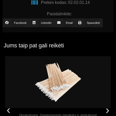
Prekės kodas: 02.02.01.14
Pasidalinkite:
Facebook
LinkedIn
Email
Spausdinti
Jums taip pat gali reikėti
Peržiūrėti
Ginekologija
,
Ginekologinės mentelės ir aplikatoriai