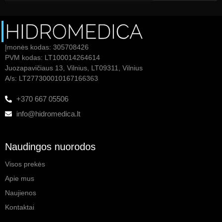
Įmonės kodas: 305708426
PVM kodas: LT100014264614
Juozapavičiaus 13, Vilnius, LT09311, Vilnius
A/s: LT277300010167166363
+370 667 05506
info@hidromedica.lt
Naudingos nuorodos
Visos prekės
Apie mus
Naujienos
Kontaktai