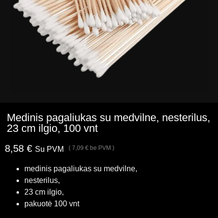
Medinis pagaliukas su medvilne, nesterilus,
23 cm ilgio, 100 vnt
8,58
€
(
7,09
€
be PVM )
Su PVM
medinis pagaliukas su medvilne,
nesterilus,
23 cm ilgio,
pakuotė 100 vnt