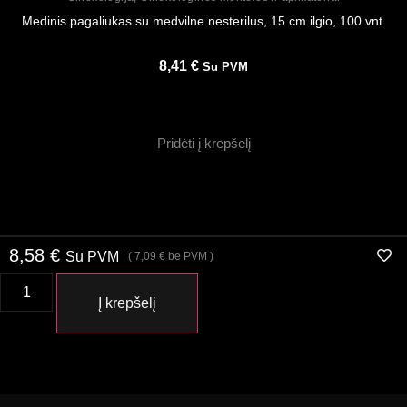
Medinis pagaliukas su medvilne nesterilus, 15 cm ilgio, 100 vnt.
8,41
€
Su PVM
Pridėti į krepšelį
8,58
€
Su PVM
(
7,09
€
be PVM )
Į krepšelį