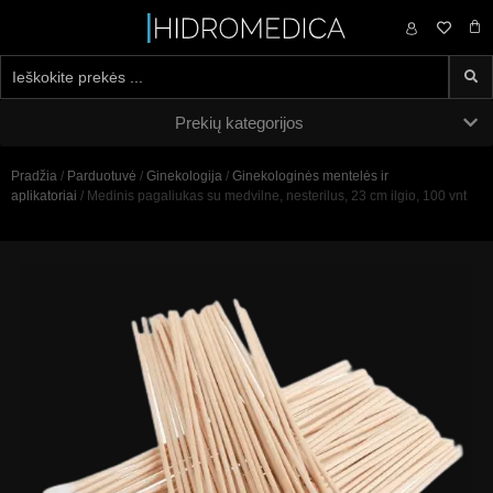
0,00
€
Prekių kategorijos
Pradžia
/
Parduotuvė
/
Ginekologija
/
Ginekologinės mentelės ir
aplikatoriai
/ Medinis pagaliukas su medvilne, nesterilus, 23 cm ilgio, 100 vnt