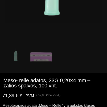
Meso- relle adatos, 33G 0,20×4 mm –
žalios spalvos, 100 vnt.
71,39
€
(
59,00
€
be PVM )
Su PVM
Mezoterapijos adata „Meso – Relle” yra aukštos klasės