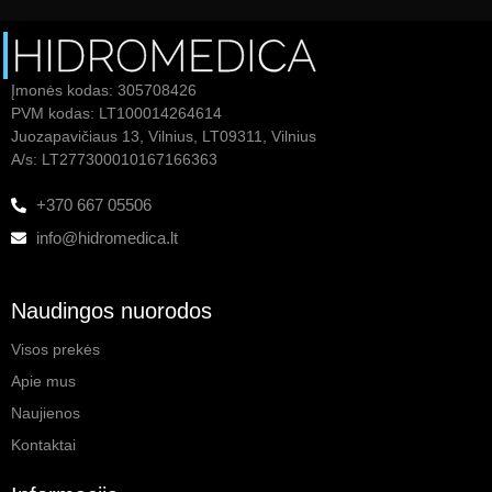
Įmonės kodas: 305708426
PVM kodas: LT100014264614
Juozapavičiaus 13, Vilnius, LT09311, Vilnius
A/s: LT277300010167166363
+370 667 05506
info@hidromedica.lt
Naudingos nuorodos
Visos prekės
Apie mus
Naujienos
Kontaktai