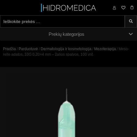
0,00
€
Prekių kategorijos
Pradžia
/
Parduotuvė
/
Dermatologija ir kosmetologija
/
Mezoterapija
/ Meso-
relle adatos, 33G 0,20×4 mm – žalios spalvos, 100 vnt.