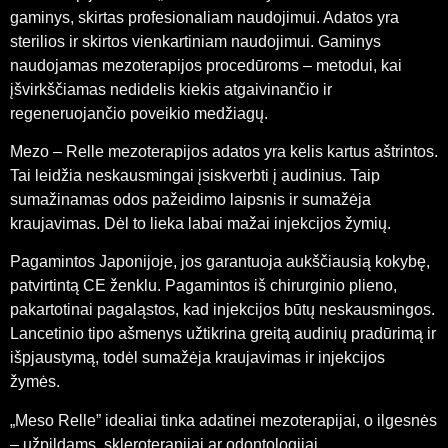
gaminys, skirtas profesionaliam naudojimui. Adatos yra
sterilios ir skirtos vienkartiniam naudojimui. Gaminys
naudojamas mezoterapijos procedūroms – metodui, kai
įšvirkščiamas nedidelis kiekis atgaivinančio ir
regeneruojančio poveikio medžiagų.
Mezo – Relle mezoterapijos adatos yra kelis kartus aštrintos.
Tai leidžia neskausmingai įsiskverbti į audinius. Taip
sumažinamas odos pažeidimo laipsnis ir sumažėja
kraujavimas. Dėl to lieka labai mažai injekcijos žymių.
Pagamintos Japonijoje, jos garantuoja aukščiausią kokybę,
patvirtintą CE ženklu. Pagamintos iš chirurginio plieno,
pakartotinai pagaląstos, kad injekcijos būtų neskausmingos.
Lancetinio tipo ašmenys užtikrina greitą audinių pradūrimą ir
išpjaustymą, todėl sumažėja kraujavimas ir injekcijos
žymės.
„Meso Relle” idealiai tinka adatinei mezoterapijai, o ilgesnės
– užpildams, skleroterapijai ar odontologijai.