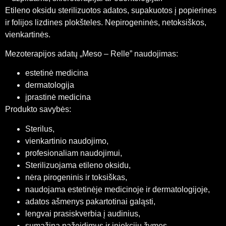
Etileno oksidu sterilizuotos adatos, supakuotos į popierines
ir folijos lizdines plokšteles. Nepirogeninės, netoksiškos,
vienkartinės.
Mezoterapijos adatų „Meso – Relle” naudojimas:
estetinė medicina
dermatologija
įprastinė medicina
Produkto savybės:
Sterilus,
vienkartinio naudojimo,
profesionaliam naudojimui,
Sterilizuojama etileno oksidu,
nėra pirogeninis ir toksiškas,
naudojama estetinėje medicinoje ir dermatologijoje,
adatos ašmenys pakartotinai galąsti,
lengvai prasiskverbia į audinius,
sumažina pažeidimus ir injekcijų žymes.