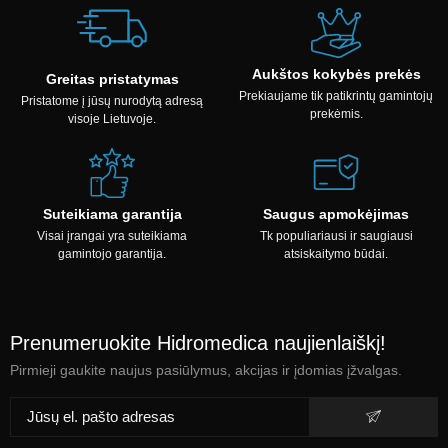
Aukštos kokybės prekės
Greitas pristatymas
Prekiaujame tik patikrintų gamintojų
Pristatome į jūsų nurodytą adresą
prekėmis.
visoje Lietuvoje.
Suteikiama garantija
Saugus apmokėjimas
Visai įrangai yra suteikiama
Tk populiariausi ir saugiausi
gamintojo garantija.
atsiskaitymo būdai.
Prenumeruokite Hidromedica naujienlaiškį!
Pirmieji gaukite naujus pasiūlymus, akcijas ir įdomias įžvalgas.