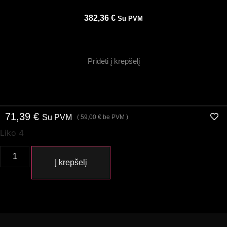
382,36
€
Su PVM
Pridėti į krepšelį
71,39
€
Su PVM
(
59,00
€
be PVM )
Liko 4
Į krepšelį