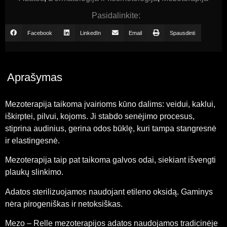
Pasidalinkite:
Facebook
LinkedIn
Email
Spausdinti
Aprašymas
Mezoterapija taikoma įvairioms kūno dalims: veidui, kaklui,
iškirptei, pilvui, kojoms. Ji stabdo senėjimo procesus,
stiprina audinius, gerina odos būklę, kuri tampa stangresnė
ir elastingesnė.
Mezoterapija taip pat taikoma galvos odai, siekiant išvengti
plaukų slinkimo.
Adatos sterilizuojamos naudojant etileno oksidą. Gaminys
nėra pirogeniškas ir netoksiškas.
Mezo – Relle mezoterapijos adatos naudojamos tradicinėje