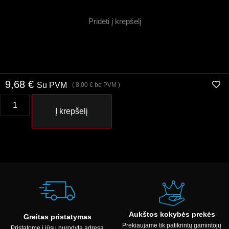
Pridėti į krepšelį
9,68
€
Su PVM
(
8,00
€
be PVM )
Į krepšelį
Aukštos kokybės prekės
Greitas pristatymas
Prekiaujame tik patikrintų gamintojų
Pristatome į jūsų nurodytą adresą