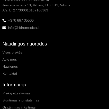
Juozapavičiaus 13, Vilnius, LT09311, Vilnius
A/s: LT277300010167166363
+370 667 05506
info@hidromedica.lt
Naudingos nuorodos
Visos prekės
Apie mus
Naujienos
Kontaktai
Informacija
Prekių užsakymas
Siuntimas ir pristatymas
Grąžinimas ir keitimai