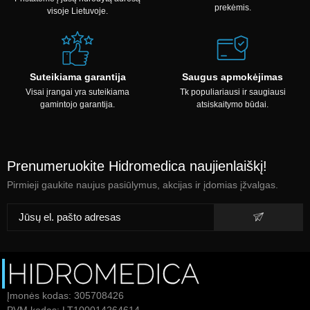
prekėmis.
visoje Lietuvoje.
Suteikiama garantija
Saugus apmokėjimas
Visai įrangai yra suteikiama
Tk populiariausi ir saugiausi
gamintojo garantija.
atsiskaitymo būdai.
Prenumeruokite Hidromedica naujienlaiškį!
Pirmieji gaukite naujus pasiūlymus, akcijas ir įdomias įžvalgas.
Įmonės kodas: 305708426
PVM kodas: LT100014264614