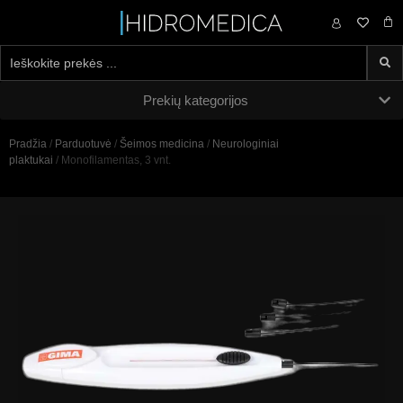
0,00
€
Prekių kategorijos
Pradžia
/
Parduotuvė
/
Šeimos medicina
/
Neurologiniai
plaktukai
/ Monofilamentas, 3 vnt.