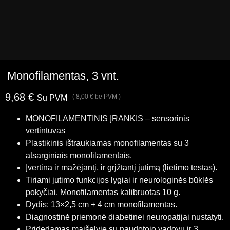
Monofilamentas, 3 vnt.
9,68
€
(
8,00
€
be PVM )
Su PVM
MONOFILAMENTINIS ĮRANKIS – sensorinis
vertintuvas
Plastikinis ištraukiamas monofilamentas su 3
atsarginiais monofilamentais.
Įvertina ir mažėjantį, ir grįžtantį jutimą (lietimo testas).
Tiriami jutimo funkcijos lygiai ir neurologinės būklės
pokyčiai. Monofilamentas kalibruotas 10 g.
Dydis: 13×2,5 cm + 4 cm monofilamentas.
Diagnostinė priemonė diabetinei neuropatijai nustatyti.
Pridedamas maišelyje su naudotojo vadovu ir 3