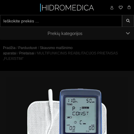
0,00
€
Prekių kategorijos
Pradžia
/
Parduotuvė
/
Skausmo malšinimo
aparatai
/
Prietaisai
/ MULTIFUNKCINIS REABILITACIJOS PRIETAISAS
„FLEXISTIM“