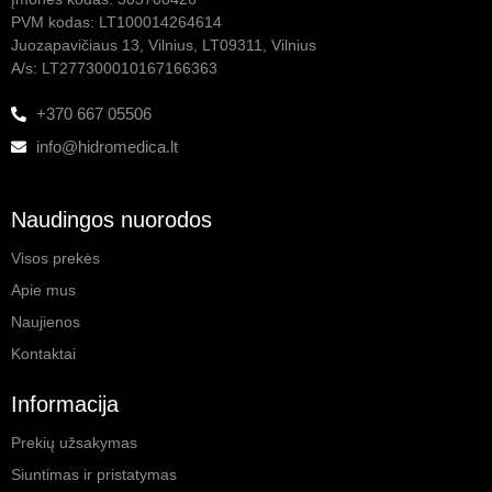
PVM kodas: LT100014264614
Juozapavičiaus 13, Vilnius, LT09311, Vilnius
A/s: LT277300010167166363
+370 667 05506
info@hidromedica.lt
Naudingos nuorodos
Visos prekės
Apie mus
Naujienos
Kontaktai
Informacija
Prekių užsakymas
Siuntimas ir pristatymas