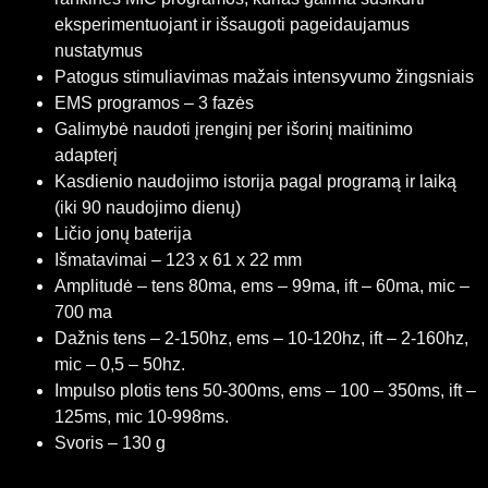
eksperimentuojant ir išsaugoti pageidaujamus
nustatymus
Patogus stimuliavimas mažais intensyvumo žingsniais
EMS programos – 3 fazės
Galimybė naudoti įrenginį per išorinį maitinimo
adapterį
Kasdienio naudojimo istorija pagal programą ir laiką
(iki 90 naudojimo dienų)
Ličio jonų baterija
Išmatavimai – 123 x 61 x 22 mm
Amplitudė – tens 80ma, ems – 99ma, ift – 60ma, mic –
700 ma
Dažnis tens – 2-150hz, ems – 10-120hz, ift – 2-160hz,
mic – 0,5 – 50hz.
Impulso plotis tens 50-300ms, ems – 100 – 350ms, ift –
125ms, mic 10-998ms.
Svoris – 130 g