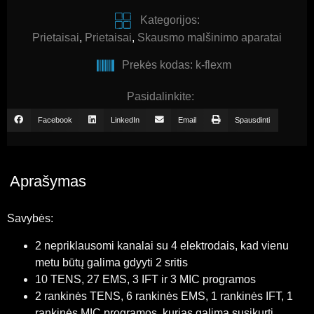
Kategorijos:
Prietaisai
,
Prietaisai
,
Skausmo malšinimo aparatai
Prekės kodas: k-flexm
Pasidalinkite:
Facebook
LinkedIn
Email
Spausdinti
Aprašymas
Savybės:
2 nepriklausomi kanalai su 4 elektrodais, kad vienu
metu būtų galima gdyyti 2 sritis
10 TENS, 27 EMS, 3 IFT ir 3 MIC programos
2 rankinės TENS, 6 rankinės EMS, 1 rankinės IFT, 1
rankinės MIC programos, kurias galima susikurti