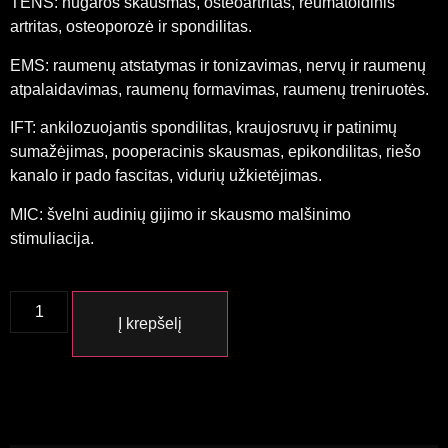
TENS: nugaros skausmas, osteoartritas, reumatoidinis
artritas, osteoporozė ir spondilitas.
EMS: raumenų atstatymas ir tonizavimas, nervų ir raumenų
atpalaidavimas, raumenų formavimas, raumenų treniruotės.
IFT: ankilozuojantis spondilitas, kraujosruvų ir patinimų
sumažėjimas, pooperacinis skausmas, epikondilitas, riešo
kanalo ir pado fascitas, vidurių užkietėjimas.
MIC: švelni audinių gijimo ir skausmo malšinimo
stimuliacija.
Į krepšelį