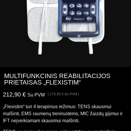
MULTIFUNKCINIS REABILITACIJOS
PRIETAISAS „FLEXISTIM“
212,90
€
(
175,95
€
be PVM )
Su PVM
„Flexistim“ turi 4 terapinius režimus: TENS skausmui
malšinti, EMS raumenų treniruotėms, MIC žaizdų gijimui ir
IFT neįveikiamam skausmui malšinti.