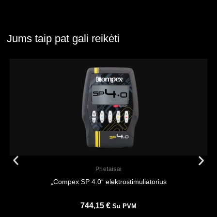
Jums taip pat gali reikėti
Peržiūrėti
Prietaisai
„Compex SP 4.0“ elektrostimuliatorius
744,15
€
Su PVM