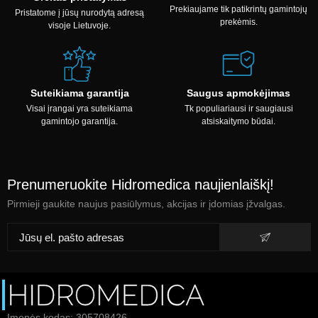
Prekiaujame tik patikrintų gamintojų
Pristatome į jūsų nurodytą adresą
prekėmis.
visoje Lietuvoje.
Suteikiama garantija
Saugus apmokėjimas
Visai įrangai yra suteikiama
Tk populiariausi ir saugiausi
gamintojo garantija.
atsiskaitymo būdai.
Prenumeruokite Hidromedica naujienlaiškį!
Pirmieji gaukite naujus pasiūlymus, akcijas ir įdomias įžvalgas.
Įmonės kodas: 305708426