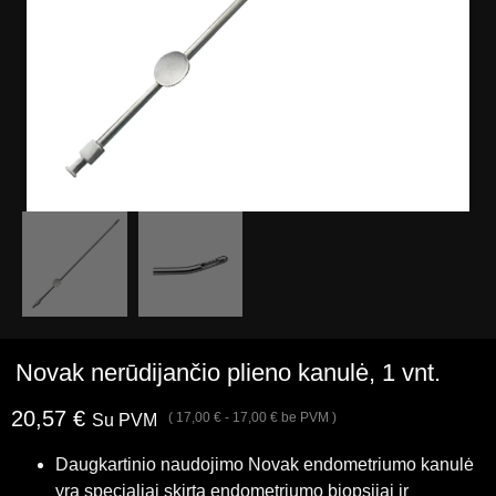
Novak nerūdijančio plieno kanulė, 1 vnt.
20,57
€
(
17,00
€
-
17,00
€
be PVM )
Su PVM
Daugkartinio naudojimo Novak endometriumo kanulė
yra specialiai skirta endometriumo biopsijai ir