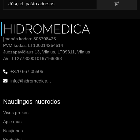
Įmonės kodas: 305708426
PVM kodas: LT100014264614
Juozapavičiaus 13, Vilnius, LT09311, Vilnius
A/s: LT277300010167166363
+370 667 05506
info@hidromedica.lt
Naudingos nuorodos
Visos prekės
Apie mus
Naujienos
Kontaktai