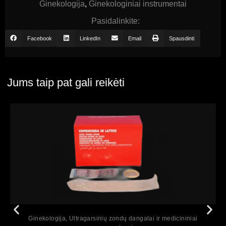
Ginekologija
,
Ginekologiniai instrumentai
Pasidalinkite:
Facebook
LinkedIn
Email
Spausdinti
Jums taip pat gali reikėti
Peržiūrėti
Ginekologija
,
Ultragarsinių zondų dangalai ir medicininiai