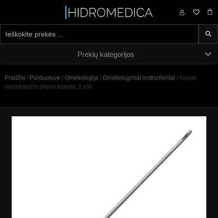
0,00
€
Prekių kategorijos
Pradžia
/
Parduotuvė
/
Ginekologija
/
Ginekologiniai instrumentai
/ Novak
nerūdijančio plieno kanulė, 1 vnt.