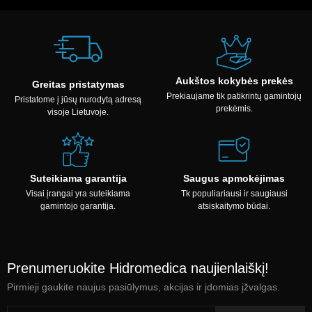
Aukštos kokybės prekės
Greitas pristatymas
Prekiaujame tik patikrintų gamintojų
Pristatome į jūsų nurodytą adresą
prekėmis.
visoje Lietuvoje.
Suteikiama garantija
Saugus apmokėjimas
Visai įrangai yra suteikiama
Tk populiariausi ir saugiausi
gamintojo garantija.
atsiskaitymo būdai.
Prenumeruokite Hidromedica naujienlaiškį!
Pirmieji gaukite naujus pasiūlymus, akcijas ir įdomias įžvalgas.