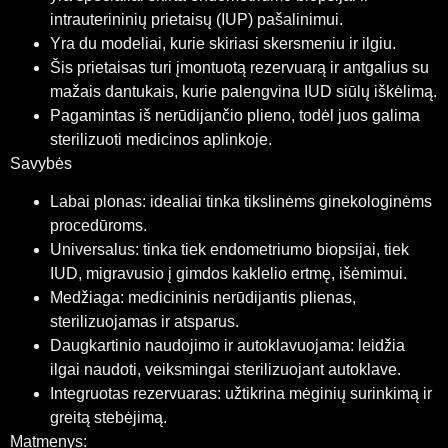
intrauterininių prietaisų (IUP) pašalinimui.
Yra du modeliai, kurie skiriasi skersmeniu ir ilgiu.
Šis prietaisas turi įmontuotą rezervuarą ir antgalius su
mažais dantukais, kurie palengvina IUD siūlų iškėlimą.
Pagamintas iš nerūdijančio plieno, todėl juos galima
sterilizuoti medicinos aplinkoje.
Savybės
Labai plonas: idealiai tinka tikslinėms ginekologinėms
procedūroms.
Universalus: tinka tiek endometriumo biopsijai, tiek
IUD, migravusio į gimdos kaklelio ertmę, išėmimui.
Medžiaga: medicininis nerūdijantis plienas,
sterilizuojamas ir atsparus.
Daugkartinio naudojimo ir autoklavuojama: leidžia
ilgai naudoti, veiksmingai sterilizuojant autoklave.
Integruotas rezervuaras: užtikrina mėginių surinkimą ir
greitą stebėjimą.
Matmenys: