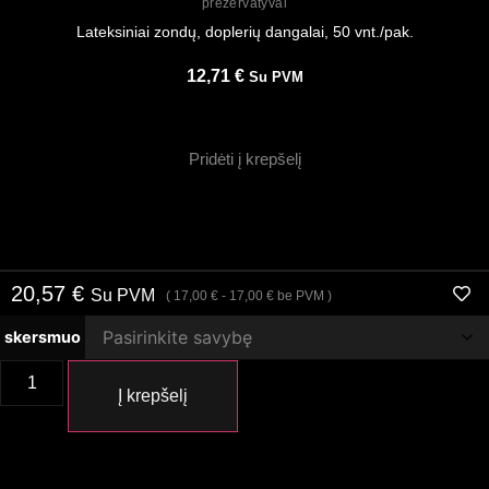
prezervatyvai
Lateksiniai zondų, doplerių dangalai, 50 vnt./pak.
12,71
€
Su PVM
Pridėti į krepšelį
20,57
€
Su PVM
(
17,00
€
-
17,00
€
be PVM )
skersmuo
Į krepšelį