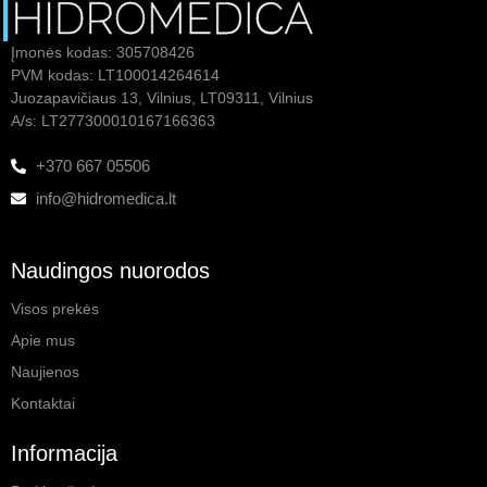
Įmonės kodas: 305708426
PVM kodas: LT100014264614
Juozapavičiaus 13, Vilnius, LT09311, Vilnius
A/s: LT277300010167166363
+370 667 05506
info@hidromedica.lt
Naudingos nuorodos
Visos prekės
Apie mus
Naujienos
Kontaktai
Informacija