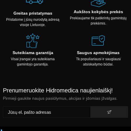
Aukštos kokybės prekės
Greitas pristatymas
Prekiaujame tik patikrintų gamintojų
Pristatome į jūsų nurodytą adresą
prekėmis.
visoje Lietuvoje.
Suteikiama garantija
Saugus apmokėjimas
Visai įrangai yra suteikiama
Tk populiariausi ir saugiausi
gamintojo garantija.
atsiskaitymo būdai.
Prenumeruokite Hidromedica naujienlaiškį!
Pirmieji gaukite naujus pasiūlymus, akcijas ir įdomias įžvalgas.