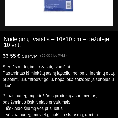
Nudegimų tvarstis – 10×10 cm – dėžutėje
10 vnt.
66,55
€
(
55,00
€
be PVM )
Su PVM
Sterilūs nudegimų ir žaizdų tvarsčiai
Pagamintas iš minkštų atvirų ląstelių, nelipnių, inertinių putų,
prisotintų „Burnfree®” geliu, nepalieka žaizdoje įsisenėjusių
likučių.
Pilnas nudegimų priežiūros produktų asortimentas,
pasižymintis išskirtiniais privalumais:
– išsklaido šilumą vos prisilietus
– vėsina nudegimo vietą, malšina skausmą, ramina