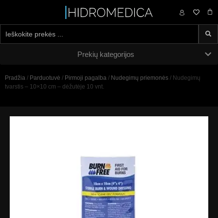
0,00
€
Prekių kategorijos
Pradžia
/
Parduotuvė
/
Pirmoji pagalba
/
Nudegimų priemonės
/ Nudegimų
tvarstis – 10×10 cm – dėžutėje 10 vnt.