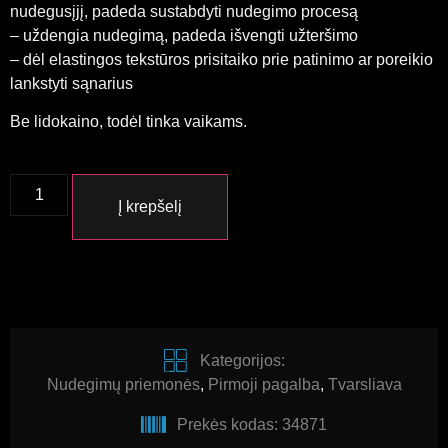
nudegusįjį, padeda sustabdyti nudegimo procesą
– uždengia nudegimą, padeda išvengti užteršimo
– dėl elastingos tekstūros prisitaiko prie patinimo ar poreikio
lankstyti sąnarius
Be lidokaino, todėl tinka vaikams.
Į krepšelį
Kategorijos:
Nudegimų priemonės
,
Pirmoji pagalba
,
Tvarsliava
Prekės kodas: 34871