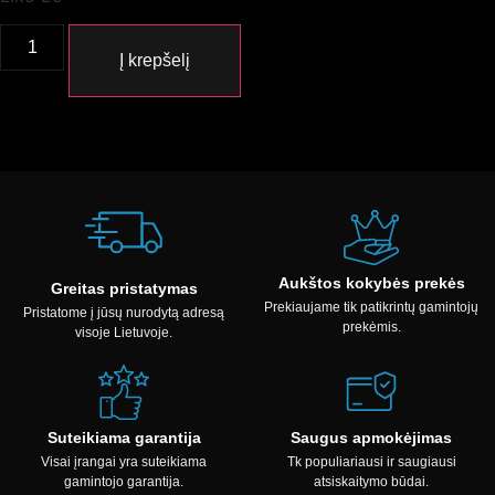
Į krepšelį
Aukštos kokybės prekės
Greitas pristatymas
Prekiaujame tik patikrintų gamintojų
Pristatome į jūsų nurodytą adresą
prekėmis.
visoje Lietuvoje.
Suteikiama garantija
Saugus apmokėjimas
Visai įrangai yra suteikiama
Tk populiariausi ir saugiausi
gamintojo garantija.
atsiskaitymo būdai.