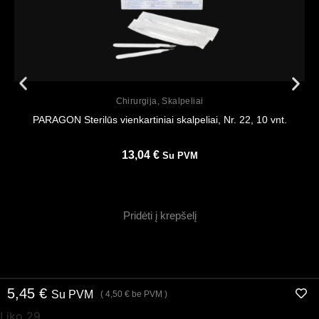
Peržiūrėti
Chirurgija
,
Skalpeliai
PARAGON Sterilūs vienkartiniai skalpeliai, Nr. 22, 10 vnt.
13,04
€
Su PVM
Pridėti į krepšelį
5,45
€
Su PVM
(
4,50
€
be PVM )
Liko 29