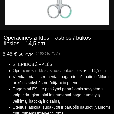
Operacinės žirklės – aštrios / bukos –
tiesios – 14,5 cm
5,45
€
(
4,50
€
be PVM )
Su PVM
STERILIOS ŽIRKLĖS
Operacinės žirklės aštrios / bukos, tiesios – 14,5 cm
Vienkartiniai instrumentai, pagaminti iš matinio šlifuoto
aukštos kokybės nerūdijančio plieno.
Pagaminti ES, jie pasižymi panašiomis savybėmis
kaip ir daugkartiniai instrumentai pagal numatytą
veikimą, haptiką ir dizainą.
Sterilūs, atskirai supakuoti ir paruošti naudoti įvairioms
chirurginėms intervencijoms.