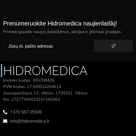
Prenumeruokite Hidromedica naujienlaiškį!
Pirmieji gaukite naujus pasiūlymus, akcijas ir įdomias įžvalgas.
Įmonės kodas: 305708426
PVM kodas: LT100014264614
Juozapavičiaus 13, Vilnius, LT09311, Vilnius
A/s: LT277300010167166363
+370 667 05506
info@hidromedica.lt