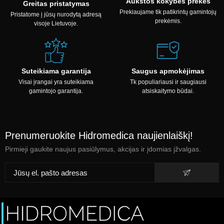
Aukštos kokybės prekės
Greitas pristatymas
Prekiaujame tik patikrintų gamintojų
Pristatome į jūsų nurodytą adresą
prekėmis.
visoje Lietuvoje.
Suteikiama garantija
Saugus apmokėjimas
Visai įrangai yra suteikiama
Tk populiariausi ir saugiausi
gamintojo garantija.
atsiskaitymo būdai.
Prenumeruokite Hidromedica naujienlaiškį!
Pirmieji gaukite naujus pasiūlymus, akcijas ir įdomias įžvalgas.