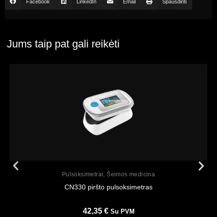
Facebook
LinkedIn
Email
Spausdinti
Jums taip pat gali reikėti
Peržiūrėti
Pulsoksimetrai
,
Šeimos medicina
CN330 piršto pulsoksimetras
42,35
€
Su PVM