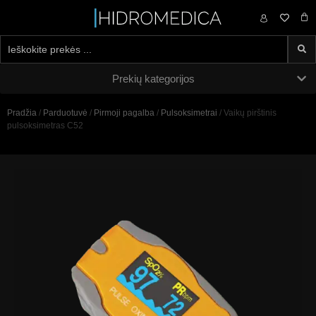
0,00
€
Prekių kategorijos
Pradžia
/
Parduotuvė
/
Pirmoji pagalba
/
Pulsoksimetrai
/ Vaikų pirštinis
pulsoksimetras C52