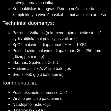
baterijų tarnavimo laiką.
Kompaktiškas ir lengvas: Patogu nešiotis kartu –
komplekte yra virvelė pasikabinimui ant kaklo ar riešo.
Techniniai duomenys:
Paskirtis: Vaikams (rekomenduojama piršto storis /
dydis atitinkamai pritaikytas vaikams)
Sp
O
2
matavimo diapazonas: 70% – 100%
Pulso dažnio matavimo diapazonas: 30 – 250 bpm
(dūžių per minutę)
Ekranas: Spalvotas OLED
Maitinimas: 2 x AAA tipo baterijos
Svoris: ~50 g (su baterijomis)
Komplektacija:
Pulso oksimetras Timesco C52
Virvelė prietaiso pakabinimui
Naudojimo instrukcija
Baterijos (2x AAA)