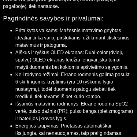
pagalboje), tiek namuose.
Pagrindinės savybės ir privalumai:
Pritaikytas vaikams: Mažesnis matavimo gnybtas
idealiai tinka vaikų pirštukams, užtikrinant tikslesnius
matavimus ir patogumą.
Aiškus ir ryškus OLED ekranas: Dual-color (dviejų
spalvų) OLED ekranas leidžia lengvai įskaitomai
matyti duomenis bet kokiomis apšvietimo sąlygomis.
Keli rodymo režimai: Ekrano rodmenis galima pasukti
6 skirtingomis kryptimis (yra 10 ryškumo lygio
nustatymų), todėl duomenis patogu stebėti tiek
medikui, tiek tėvams iš bet kurio kampo.
Išsamūs matavimo rodmenys: Ekrane rodoma
Sp
O
2
vertė, pulso dažnis (PR), pulso banga (pletizmograma)
ir baterijos įkrovos lygis.
Energijos taupymas: Prietaisas automatiškai
išsijungia, kai nenaudojamas, taip prailgindamas