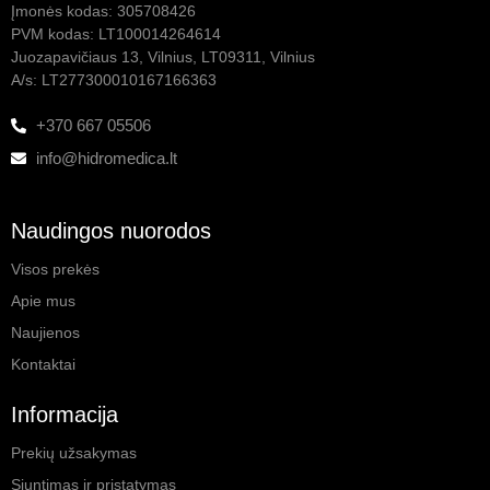
Įmonės kodas: 305708426
PVM kodas: LT100014264614
Juozapavičiaus 13, Vilnius, LT09311, Vilnius
A/s: LT277300010167166363
+370 667 05506
info@hidromedica.lt
Naudingos nuorodos
Visos prekės
Apie mus
Naujienos
Kontaktai
Informacija
Prekių užsakymas
Siuntimas ir pristatymas