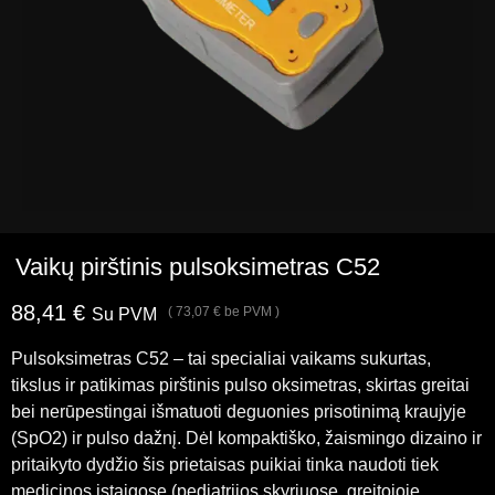
Vaikų pirštinis pulsoksimetras C52
88,41
€
(
73,07
€
be PVM )
Su PVM
Pulsoksimetras C52 – tai specialiai vaikams sukurtas,
tikslus ir patikimas pirštinis pulso oksimetras, skirtas greitai
bei nerūpestingai išmatuoti deguonies prisotinimą kraujyje
(
Sp
O
2
) ir pulso dažnį. Dėl kompaktiško, žaismingo dizaino ir
pritaikyto dydžio šis prietaisas puikiai tinka naudoti tiek
medicinos įstaigose (pediatrijos skyriuose, greitojoje