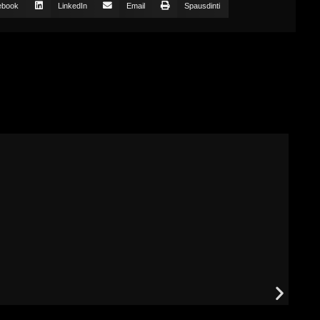
ebook
LinkedIn
Email
Spausdinti