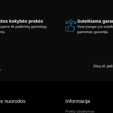
tos kokybės prekės
Suteikiama garan
ujame tik patikrintų gamintojų
Visai įrangai yra sute
mis.
gamintojo garantija.
s.
s nuorodos
Informacija
Prekių užsakymas