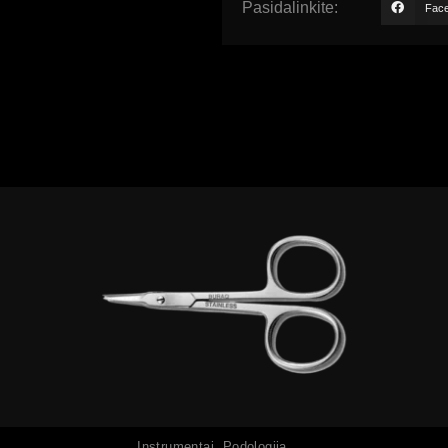
Pasidalinkite:
Fac
Peržiūrėti
Instrumentai
,
Podologija