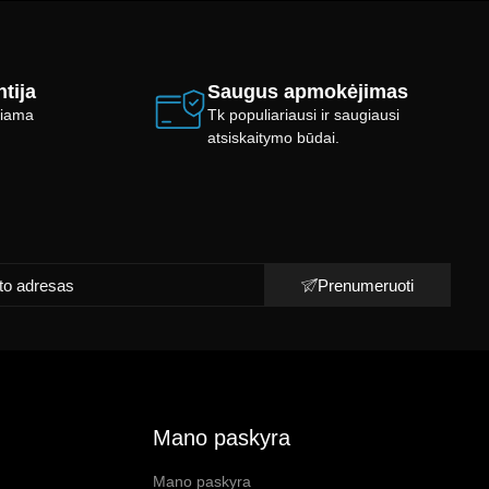
tija
Saugus apmokėjimas
ikiama
Tk populiariausi ir saugiausi
atsiskaitymo būdai.
Prenumeruoti
Mano paskyra
Mano paskyra