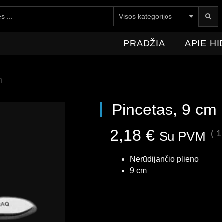
E HIDROMEDICA
NAUJIENOS
KONTAKTAI
PRADŽIA
APIE H
m
Pincetas, 9 cm
2,18
€
(
1
Su PVM
Nerūdijančio plieno
9 cm