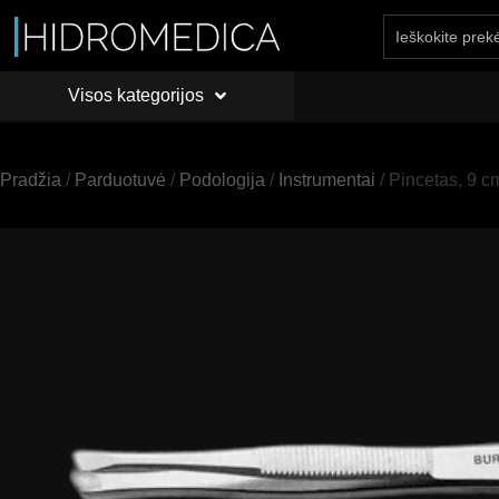
Visos kategorijos
PRADŽIA
API
Visos kategorijos
Pradžia
/
Parduotuvė
/
Podologija
/
Instrumentai
/ Pincetas, 9 c