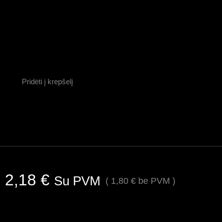
Pridėti į krepšelį
2,18
€
Su PVM
(
1,80
€
be PVM )