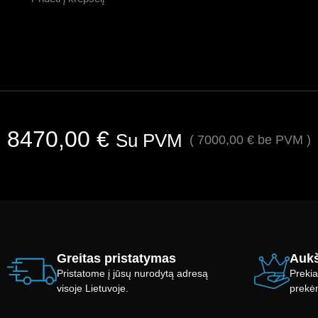
8470,00
€
Su PVM
(
7000,00
€
be PVM )
Greitas pristatymas
Aukš
Pristatome į jūsų nurodytą adresą
Prekia
visoje Lietuvoje.
prekė