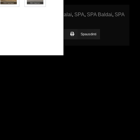
asažo stalai
,
Procedūriniai stalai
,
SPA
,
SPA Baldai
,
SPA
ebook
LinkedIn
Email
Spausdinti