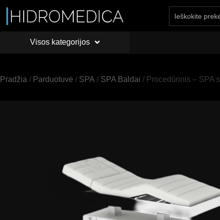
Visos kategorijos
PRADŽIA
API
Visos kategorijos
Pradžia
/
Parduotuvė
/
SPA
/
SPA Baldai
/ Procedūrinis – SPA s