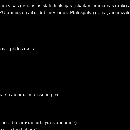
 turi visas geriausias stalo funkcijas, įskaitant nuimamas rankų
PU apmušalų arba dirbtinės odos. Plati spalvų gama, amortizatori
os ir pėdos dalis
a su automatiniu išsijungimu
ano arba tamsiai ruda yra standartinė)
e yra standartinės)