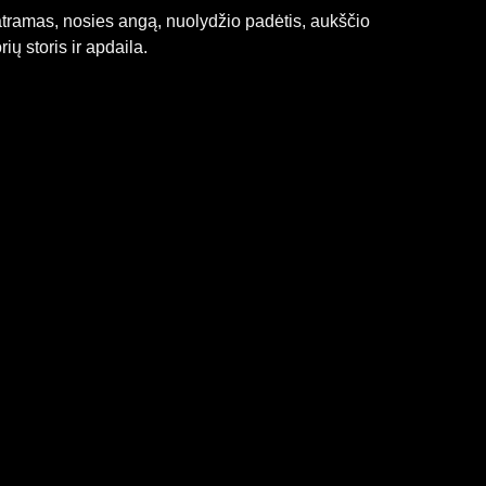
 atramas, nosies angą, nuolydžio padėtis, aukščio
ų storis ir apdaila.