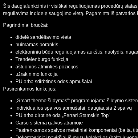
Šis daugiafunkcinis ir visiškai reguliuojamas procedūrų stalas
reguliavimą ir didelę saugojimo vietą. Pagaminta iš patvarios 
Pagrindiniai bruožai:
didelė sandėliavimo vieta
nuimamas porankis
elektroniniu būdu reguliuojamas aukštis, nuolydis, nugar
Trendelenburgo funkcija
aštuonios atminties pozicijos
užrakinimo funkcija
PU arba sdirbtinės odos apmušalai
Pasirenkamos funkcijos:
„Smart-thermo šildymas”: programuojama šildymo sistem
Individualios spalvos apmušalai, daugiausia 2 spalvų
PU arba dirbtinė oda „Ferrari Stamskin Top”
Garso sistema galvos atramoje
Pasirenkamos spalvos metaliniai komponentai (balta, tit
Dekoratyviniai paviršiai iš mūsų kolekcijos (balta ir veng