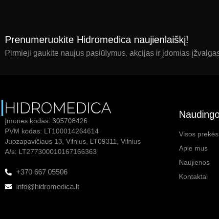
Prenumeruokite Hidromedica naujienlaiškį!
Pirmieji gaukite naujus pasiūlymus, akcijas ir įdomias įžvalga
Naudingo
Įmonės kodas: 305708426
PVM kodas: LT100014264614
Visos prekės
Juozapavičiaus 13, Vilnius, LT09311, Vilnius
Apie mus
A/s: LT277300010167166363
Naujienos
+370 667 05506
Kontaktai
info@hidromedica.lt