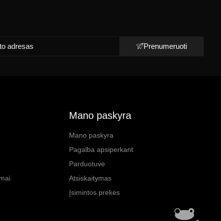
Prenumeruoti
Mano paskyra
Mano paskyra
Pagalba apsiperkant
Parduotuvė
imai
Atsiskaitymas
Įsimintos prekės