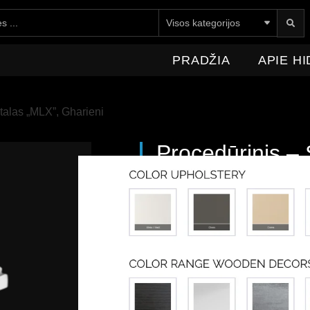
E HIDROMEDICA
NAUJIENOS
KONTAKTAI
PRADŽIA
APIE H
talas „MLX”, Gharieni
Procedūrinis – 
8470,00
€
Su P
Į krepšelį