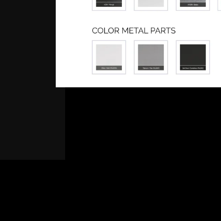
Baldai
,
M
Kategorijos:
stalai
Pasidalinkite:
Fac