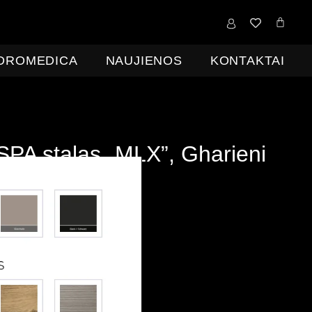
0,00
€
IDROMEDICA
NAUJIENOS
KONTAKTAI
SPA stalas „MLX”, Gharieni
(
7000,00
€
be PVM )
VM