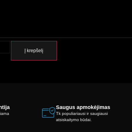
Į krepšelį
tija
Saugus apmokėjimas
ikiama
Tk populiariausi ir saugiausi
atsiskaitymo būdai.