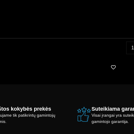
tos kokybės prekės
Suteikiama garan
ujame tik patikrintų gamintojų
Visai įrangai yra sute
mis.
gamintojo garantija.