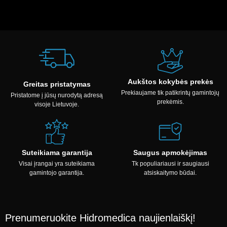
Aukštos kokybės prekės
Greitas pristatymas
Prekiaujame tik patikrintų gamintojų
Pristatome į jūsų nurodytą adresą
prekėmis.
visoje Lietuvoje.
Suteikiama garantija
Saugus apmokėjimas
Visai įrangai yra suteikiama
Tk populiariausi ir saugiausi
gamintojo garantija.
atsiskaitymo būdai.
Prenumeruokite Hidromedica naujienlaiškį!