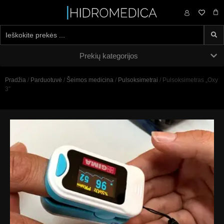
0,00
€
Prekių kategorijos
Pradžia
/
Parduotuvė
/
Šeimos medicina
/
Pulsoksimetrai
/ Pulsoksimetras „Oxy
3”