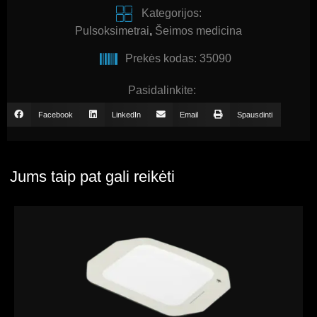
Kategorijos:
Pulsoksimetrai
,
Šeimos medicina
Prekės kodas: 35090
Pasidalinkite:
Facebook
LinkedIn
Email
Spausdinti
Jums taip pat gali reikėti