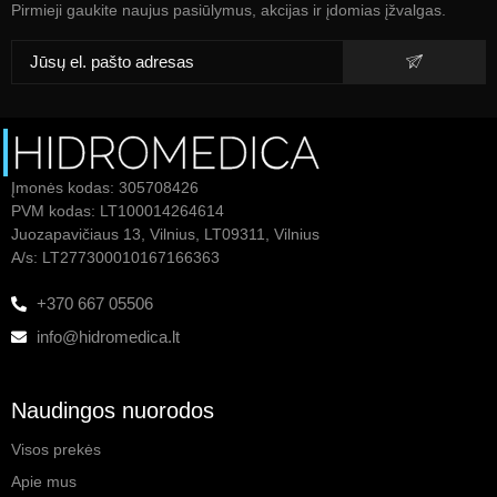
Pirmieji gaukite naujus pasiūlymus, akcijas ir įdomias įžvalgas.
Įmonės kodas: 305708426
PVM kodas: LT100014264614
Juozapavičiaus 13, Vilnius, LT09311, Vilnius
A/s: LT277300010167166363
+370 667 05506
info@hidromedica.lt
Naudingos nuorodos
Visos prekės
Apie mus