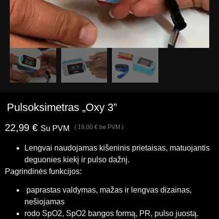
Pulsoksimetras „Oxy 3”
22,99
€
(
19,00
€
be PVM )
Su PVM
Lengvai naudojamas kišeninis prietaisas, matuojantis
deguonies kiekį ir pulso dažnį.
Pagrindinės funkcijos:
paprastas valdymas, mažas ir lengvas dizainas,
nešiojamas
rodo SpO2, SpO2 bangos formą, PR, pulso juostą.