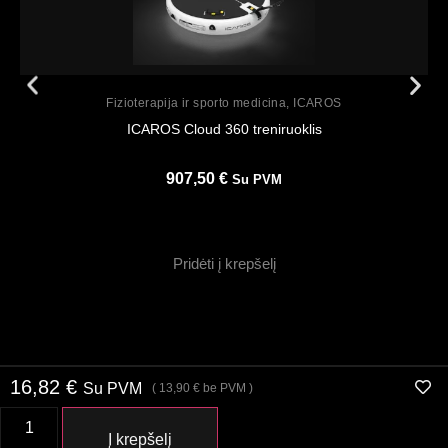
Peržiūrėti
Fizioterapija ir sporto medicina
,
ICAROS
ICAROS Cloud 360 treniruoklis
907,50
€
Su PVM
Pridėti į krepšelį
16,82
€
Su PVM
(
13,90
€
be PVM )
Į krepšelį