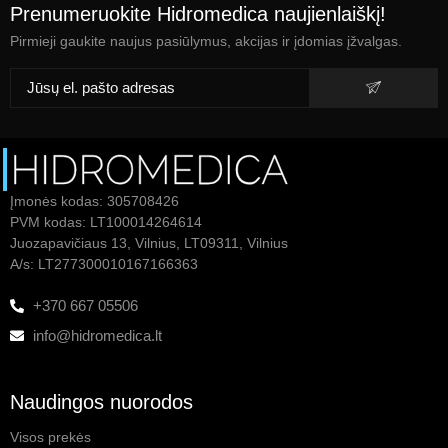
Prenumeruokite Hidromedica naujienlaiškį!
Pirmieji gaukite naujus pasiūlymus, akcijas ir įdomias įžvalgas.
Įmonės kodas: 305708426
PVM kodas: LT100014264614
Juozapavičiaus 13, Vilnius, LT09311, Vilnius
A/s: LT277300010167166363
+370 667 05506
info@hidromedica.lt
Naudingos nuorodos
Visos prekės