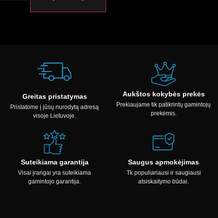
Aukštos kokybės prekės
Greitas pristatymas
Prekiaujame tik patikrintų gamintojų
Pristatome į jūsų nurodytą adresą
prekėmis.
visoje Lietuvoje.
Suteikiama garantija
Saugus apmokėjimas
Visai įrangai yra suteikiama
Tk populiariausi ir saugiausi
gamintojo garantija.
atsiskaitymo būdai.