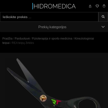
0,00
€
Prekių kategorijos
Pradžia
/
Parduotuvė
/
Fizioterapija ir sporto medicina
/
Kineziologiniai
teipai
/ REA teipų žirklės