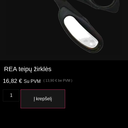
REA teipų žirklės
16,82
€
(
13,90
€
be PVM )
Su PVM
Į krepšelį