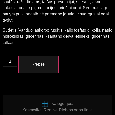
saulės pažeidimams, taršos prevencijai, stresui, į aknę
linkusiai odai ir pigmentacijos turinčiai odai. Serumas taip
pat yra puiki pagalbinė priemonė jautriai ir sudirgusiai odai
gydyti.
Sudėtis: Vanduo, askorbo rūgštis, kalio fosfato glikolis, natrio
hidroksidas, glicerinas, ksantano derva, etilheksilglicerinas,
talkas.
Į krepšelį
Kategorijos:
Kosmetika
,
Renlive Riebios odos linija