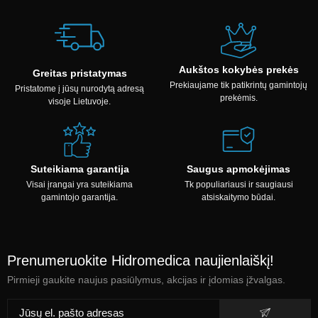
Aukštos kokybės prekės
Greitas pristatymas
Prekiaujame tik patikrintų gamintojų
Pristatome į jūsų nurodytą adresą
prekėmis.
visoje Lietuvoje.
Suteikiama garantija
Saugus apmokėjimas
Visai įrangai yra suteikiama
Tk populiariausi ir saugiausi
gamintojo garantija.
atsiskaitymo būdai.
Prenumeruokite Hidromedica naujienlaiškį!
Pirmieji gaukite naujus pasiūlymus, akcijas ir įdomias įžvalgas.