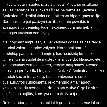
linkusiai odai ir saulės pažeistai odai. Kadangi jis atkuria
saulės padarytą žalą ir kartu šviesina dėmeles, „Active C
Antioxidant” idealiai tinka naudoti esant hiperpigmentacijai.
Serumas taip pat pasižymi antibakteriniu poveikiu ir
apsaugo nuo dėmelių, todėl rekomenduojamas riebiai ir į
spuogus linkusiai odai gydyti.
Naudojimas: ampulės yra vienkartinės dozės, kurias reikia
naudoti vakare po odos valymo. Norėdami paruošti
produktą, paspauskite dangtelį, kad išsiskirtų buteliuko
turinys. Gerai suplakite ir užtepkite ant veido. Masažuokite,
kol produktas visiškai įsigers, venkite akių srities. Nedidelių
odos ligų profilaktikai ir gydymui Active C Antioxidant reikėtų
naudoti kas antrą vakarą. Esant rimtesniems odos
pusiausvyros sutrikimams, rekomenduojama naudoti
kasdien kas du mėnesius. Naudojant Active C gali atsirasti
dilgčiojimo pojūtis, kuris yra normali reakcija.
Rekomenduojama: senstančiai ir per anksti pasenusiai odai,