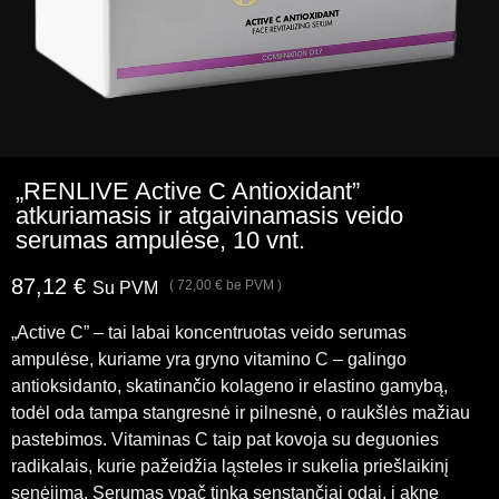
„RENLIVE Active C Antioxidant”
atkuriamasis ir atgaivinamasis veido
serumas ampulėse, 10 vnt.
87,12
€
(
72,00
€
be PVM )
Su PVM
„Active C” – tai labai koncentruotas veido serumas
ampulėse, kuriame yra gryno vitamino C – galingo
antioksidanto, skatinančio kolageno ir elastino gamybą,
todėl oda tampa stangresnė ir pilnesnė, o raukšlės mažiau
pastebimos. Vitaminas C taip pat kovoja su deguonies
radikalais, kurie pažeidžia ląsteles ir sukelia priešlaikinį
senėjimą. Serumas ypač tinka senstančiai odai, į aknę