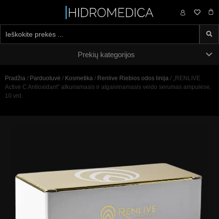
0,00
€
Prekių kategorijos
Pradžia
/
Parduotuvė
/
Kosmetika
/
Renlive Riebios odos linija
/ „RENLIVE
Active C Antioxidant” atkuriamasis ir atgaivinamasis veido serumas ampulėse,
10 vnt.