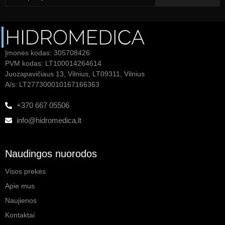
Įmonės kodas: 305708426
PVM kodas: LT100014264614
Juozapavičiaus 13, Vilnius, LT09311, Vilnius
A/s: LT277300010167166363
+370 667 05506
info@hidromedica.lt
Naudingos nuorodos
Visos prekės
Apie mus
Naujienos
Kontaktai