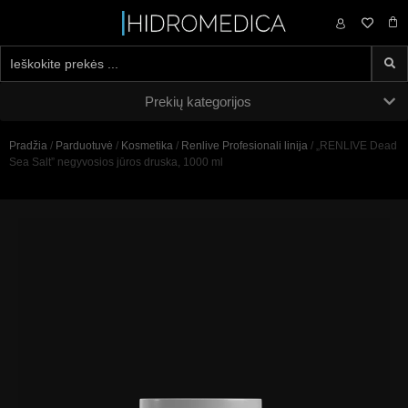
0,00
€
Prekių kategorijos
Pradžia
/
Parduotuvė
/
Kosmetika
/
Renlive Profesionali linija
/ „RENLIVE Dead
Sea Salt” negyvosios jūros druska, 1000 ml