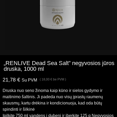
„RENLIVE Dead Sea Salt” negyvosios jūros
druska, 1000 ml
21,78
€
(
18,00
€
be PVM )
Su PVM
Druska nuo seno žinoma kaip kūno ir sielos gydymo ir
maitinimo šaltinis. Ji padeda nuo visų įprastų raumenų
skausmų, kartu drėkina ir kondicionuoja, kad oda būtų
spindinti ir šilkinė
Įpilkite 750 ml vandens į dubenį ir įberkite 125 g Negyvosios