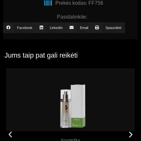
Prekės kodas: FF756
Pasidalinkite:
Facebook
LinkedIn
Email
Spausdinti
Jums taip pat gali reikėti
Peržiūrėti
Kosmetika