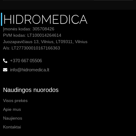
Įmonės kodas: 305708426
PVM kodas: LT100014264614
Juozapavičiaus 13, Vilnius, LT09311, Vilnius
A/s: LT277300010167166363
+370 667 05506
info@hidromedica.lt
Naudingos nuorodos
Visos prekės
Apie mus
Naujienos
Kontaktai