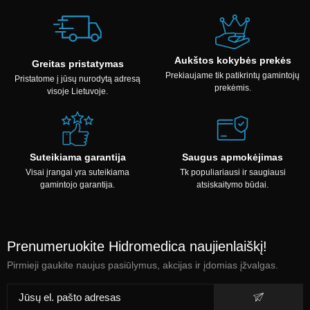
Aukštos kokybės prekės
Greitas pristatymas
Prekiaujame tik patikrintų gamintojų
Pristatome į jūsų nurodytą adresą
prekėmis.
visoje Lietuvoje.
Suteikiama garantija
Saugus apmokėjimas
Visai įrangai yra suteikiama
Tk populiariausi ir saugiausi
gamintojo garantija.
atsiskaitymo būdai.
Prenumeruokite Hidromedica naujienlaiškį!
Pirmieji gaukite naujus pasiūlymus, akcijas ir įdomias įžvalgas.