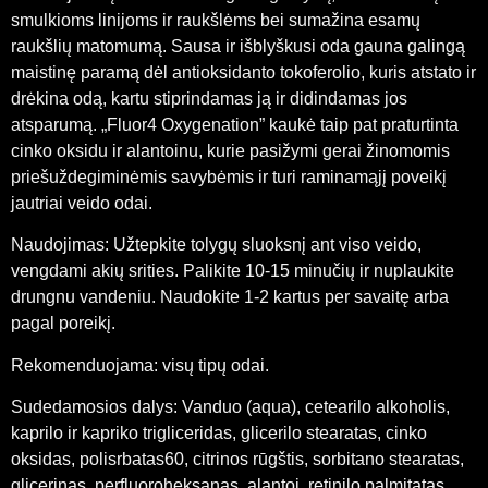
smulkioms linijoms ir raukšlėms bei sumažina esamų
raukšlių matomumą. Sausa ir išblyškusi oda gauna galingą
maistinę paramą dėl antioksidanto tokoferolio, kuris atstato ir
drėkina odą, kartu stiprindamas ją ir didindamas jos
atsparumą. „Fluor4 Oxygenation” kaukė taip pat praturtinta
cinko oksidu ir alantoinu, kurie pasižymi gerai žinomomis
priešuždegiminėmis savybėmis ir turi raminamąjį poveikį
jautriai veido odai.
Naudojimas: Užtepkite tolygų sluoksnį ant viso veido,
vengdami akių srities. Palikite 10-15 minučių ir nuplaukite
drungnu vandeniu. Naudokite 1-2 kartus per savaitę arba
pagal poreikį.
Rekomenduojama: visų tipų odai.
Sudedamosios dalys: Vanduo (aqua), cetearilo alkoholis,
kaprilo ir kapriko trigliceridas, glicerilo stearatas, cinko
oksidas, polisrbatas60, citrinos rūgštis, sorbitano stearatas,
glicerinas, perfluoroheksanas, alantoi, retinilo palmitatas,