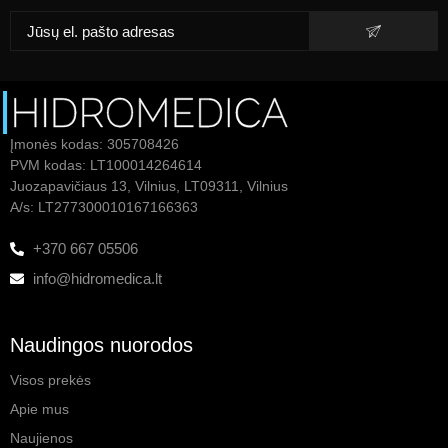
Įmonės kodas: 305708426
PVM kodas: LT100014264614
Juozapavičiaus 13, Vilnius, LT09311, Vilnius
A/s: LT277300010167166363
+370 667 05506
info@hidromedica.lt
Naudingos nuorodos
Visos prekės
Apie mus
Naujienos