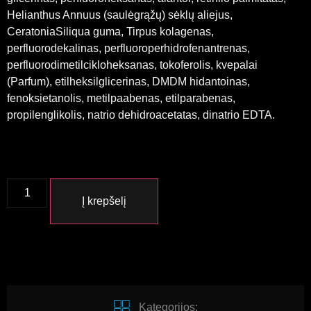
Helianthus Annuus (saulėgrąžų) sėklų aliejus,
CeratoniaSiliqua guma, Tirpus kolagenas,
perfluorodekalinas, perfluoroperhidrofenantrenas,
perfluorodimetilcikloheksanas, tokoferolis, kvepalai
(Parfum), etilheksilglicerinas, DMDM hidantoinas,
fenoksietanolis, metilpaabenas, etilparabenas,
propilenglikolis, natrio dehidroacetatas, dinatrio EDTA.
Į krepšelį
Kategorijos: