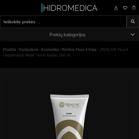
0,00
€
Prekių kategorijos
Pradžia
/
Parduotuvė
/
Kosmetika
/
Renlive Fluor 4 linija
/ „RENLIVE Fluor4
Oxygenation Mask” veido kaukė, 100 ml