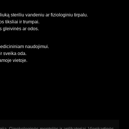
uką steriliu vandeniu ar fiziologiniu tirpalu.
 tiksliai ir trumpai.
s gleivinės ar odos.
medicininiam naudojimui.
ir sveika oda.
amoje vietoje.
gija
,
Ginekologinės mentelės ir aplikatoriai
,
Vienkartinės