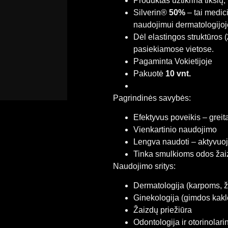
Produktas užtikrina tikslų,
Silverin®
50%
– tai medici
naudojimui dermatologijoje
Dėl elastingos struktūros (
pasiekiamose vietose.
Pagaminta Vokietijoje
Pakuotė
10 vnt.
Pagrindinės savybės:
Efektyvus poveikis – greita
Vienkartinio naudojimo
Lengva naudoti – aktyvuo
Tinka smulkioms odos žai
Naudojimo sritys:
Dermatologija (karpoms, 
Ginekologija (gimdos kakle
Žaizdų priežiūra
Odontologija ir otorinolari