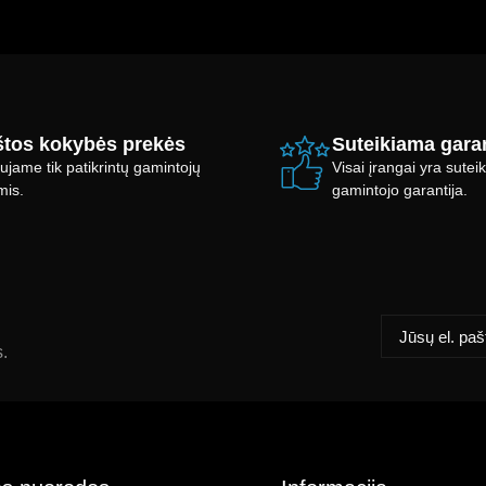
tos kokybės prekės
Suteikiama garan
ujame tik patikrintų gamintojų
Visai įrangai yra sute
mis.
gamintojo garantija.
s.