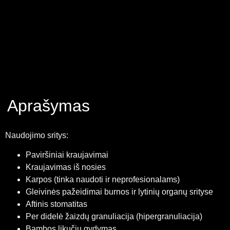
Aprašymas
Naudojimo sritys:
Paviršiniai kraujavimai
Kraujavimas iš nosies
Karpos (tinka naudoti ir neprofesionalams)
Gleivinės pažeidimai burnos ir lytinių organų srityse
Aftinis stomatitas
Per didelė žaizdų granuliacija (hipergranuliacija)
Bambos likučių gydymas