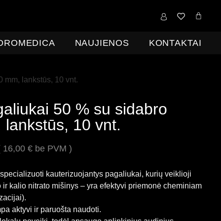
0,00
€
IDROMEDICA
NAUJIENOS
KONTAKTAI
 mm, lankstūs, 10 vnt.
liukai 50 % su sidabro
 lankstūs, 10 vnt.
(
16,00
€
be PVM )
cializuoti kauterizuojantys pagaliukai, kurių veiklioji
 ir kalio nitrato mišinys – yra efektyvi priemonė cheminiam
acijai).
pa aktyvi ir paruošta naudoti.