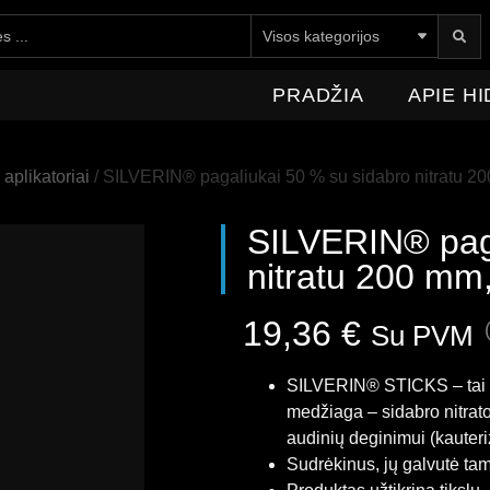
E HIDROMEDICA
NAUJIENOS
KONTAKTAI
PRADŽIA
APIE H
aplikatoriai
/ SILVERIN® pagaliukai 50 % su sidabro nitratu 200
SILVERIN® paga
nitratu 200 mm,
19,36
€
Su PVM
SILVERIN® STICKS – tai spe
medžiaga – sidabro nitrato
audinių deginimui (kauteriz
Sudrėkinus, jų galvutė tam