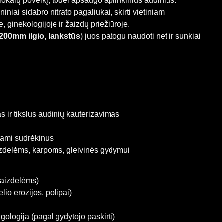
 lokalų poveikį, todėl apsaugo aplinkinius audinius.
niniai sidabro nitrato pagaliukai, skirti vietiniam
, ginekologijoje ir žaizdų priežiūroje.
200mm ilgio, lankstūs
) juos patogu naudoti net ir sunkiai
s ir tikslus audinių kauterizavimas
jami sudrėkinus
zdelėms, karpoms, gleivinės gydymui
žaizdelėms)
lio erozijos, polipai)
ngologija (pagal gydytojo paskirtį)