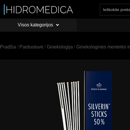
Visos kategorijos
PRADŽIA
API
Visos kategorijos
Pradžia
/
Parduotuvė
/
Ginekologija
/
Ginekologinės mentelės ir 