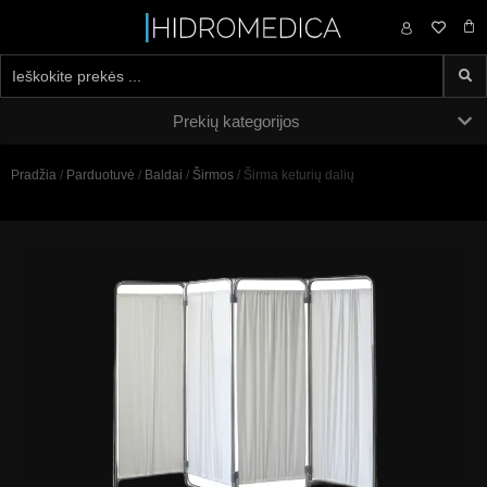
0,00
€
Prekių kategorijos
Pradžia
/
Parduotuvė
/
Baldai
/
Širmos
/ Širma keturių dalių