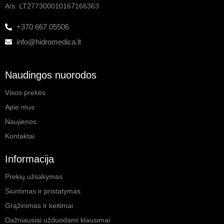
A/s: LT277300010167166363
+370 667 05506
info@hidromedica.lt
Naudingos nuorodos
Visos prekės
Apie mus
Naujienos
Kontaktai
Informacija
Prekių užsakymas
Siuntimas ir pristatymas
Grąžinimas ir keitimai
Dažniausiai užduodami klausimai