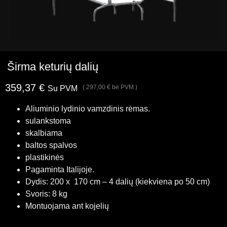
Širma keturių dalių
359,37
€
(
297,00
€
be PVM )
Su PVM
Aliuminio lydinio vamzdinis rėmas.
sulankstoma
skalbiama
baltos spalvos
plastikinės
Pagaminta Italijoje.
Dydis: 200 x 170 cm – 4 dalių (kiekviena po 50 cm)
Svoris: 8 kg
Montuojama ant kojelių