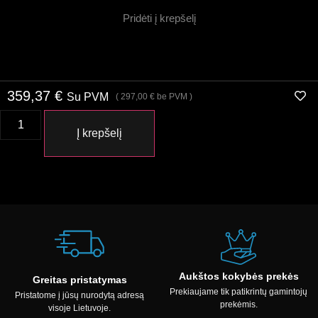
Pridėti į krepšelį
359,37
€
Su PVM
(
297,00
€
be PVM )
Į krepšelį
Aukštos kokybės prekės
Greitas pristatymas
Prekiaujame tik patikrintų gamintojų
Pristatome į jūsų nurodytą adresą
prekėmis.
visoje Lietuvoje.