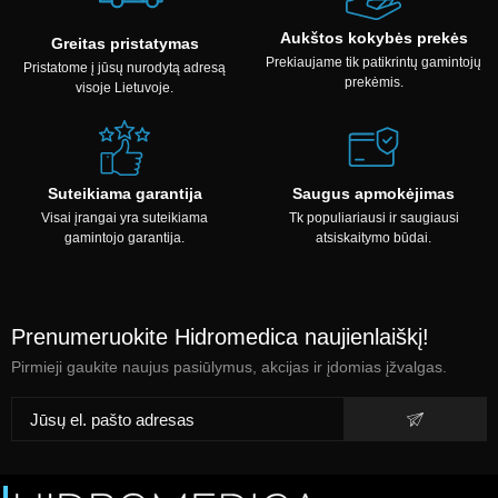
Aukštos kokybės prekės
Greitas pristatymas
Prekiaujame tik patikrintų gamintojų
Pristatome į jūsų nurodytą adresą
prekėmis.
visoje Lietuvoje.
Suteikiama garantija
Saugus apmokėjimas
Visai įrangai yra suteikiama
Tk populiariausi ir saugiausi
gamintojo garantija.
atsiskaitymo būdai.
Prenumeruokite Hidromedica naujienlaiškį!
Pirmieji gaukite naujus pasiūlymus, akcijas ir įdomias įžvalgas.