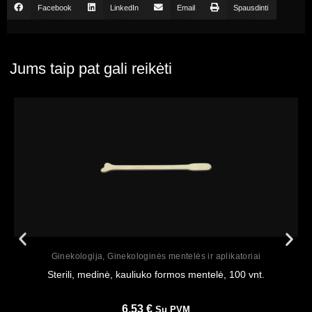
Facebook
LinkedIn
Email
Spausdinti
Jums taip pat gali reikėti
Peržiūrėti
Ginekologija
,
Ginekologinės mentelės ir aplikatoriai
Sterili, medinė, kauliuko formos mentelė, 100 vnt.
6,53
€
Su PVM