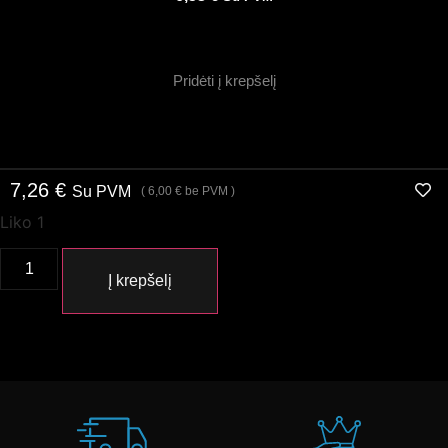
Pridėti į krepšelį
7,26
€
Su PVM
(
6,00
€
be PVM )
Liko 1
Į krepšelį