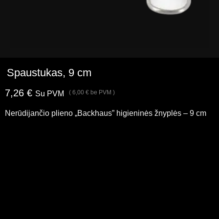
Spaustukas, 9 cm
7,26
€
(
6,00
€
be PVM )
Su PVM
Nerūdijančio plieno „Backhaus” higieninės žnyplės – 9 cm