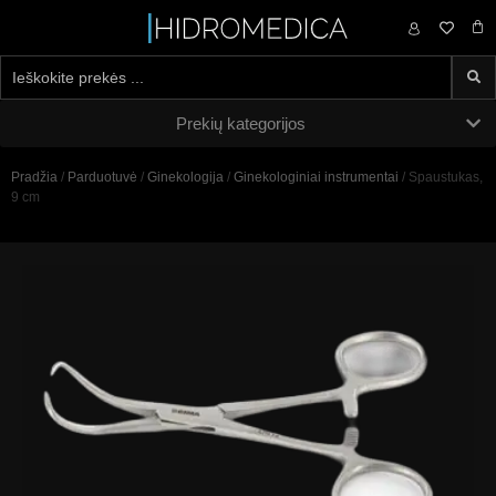
0,00
€
Prekių kategorijos
Pradžia
/
Parduotuvė
/
Ginekologija
/
Ginekologiniai instrumentai
/ Spaustukas,
9 cm