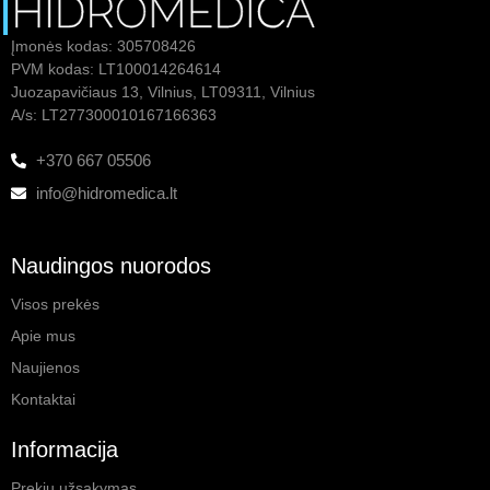
Įmonės kodas: 305708426
PVM kodas: LT100014264614
Juozapavičiaus 13, Vilnius, LT09311, Vilnius
A/s: LT277300010167166363
+370 667 05506
info@hidromedica.lt
Naudingos nuorodos
Visos prekės
Apie mus
Naujienos
Kontaktai
Informacija
Prekių užsakymas