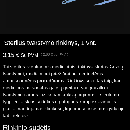
Sterilus tvarstymo rinkinys, 1 vnt.
3,15
€
(
2,60
€
be PVM )
Su PVM
Tai sterilus, vienkartinis medicininis rinkinys, skirtas žaizdų
tvarstymui, medicininei priežiūrai bei nedidelėms
ambulatorinėms procedūroms. Rinkinys sukurtas taip, kad
medicinos personalas galėtų greitai ir saugiai atlikti
tvarstymo darbus, užtikrinant aukštą higienos ir sterilumo
lygį. Dėl aiškios sudėties ir patogaus komplektavimo jis
plačiai naudojamas klinikose, ligoninėse ir šeimos gydytojų
kabinetuose.
Rinkinio sudėtis