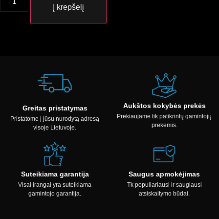
Į krepšelį
Aukštos kokybės prekės
Greitas pristatymas
Prekiaujame tik patikrintų gamintojų
Pristatome į jūsų nurodytą adresą
prekėmis.
visoje Lietuvoje.
Suteikiama garantija
Saugus apmokėjimas
Visai įrangai yra suteikiama
Tk populiariausi ir saugiausi
gamintojo garantija.
atsiskaitymo būdai.