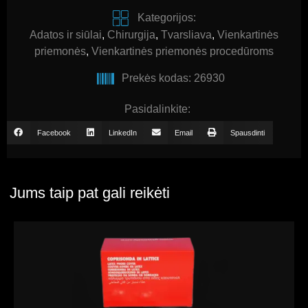
Kategorijos:
Adatos ir siūlai
,
Chirurgija
,
Tvarsliava
,
Vienkartinės
priemonės
,
Vienkartinės priemonės procedūroms
Prekės kodas: 26930
Pasidalinkite:
Facebook
LinkedIn
Email
Spausdinti
Jums taip pat gali reikėti