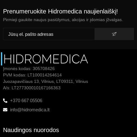
Prenumeruokite Hidromedica naujienlaiškį!
Pirmieji gaukite naujus pasiūlymus, akcijas ir įdomias įžvalgas.
Įmonės kodas: 305708426
PVM kodas: LT100014264614
Juozapavičiaus 13, Vilnius, LT09311, Vilnius
A/s: LT277300010167166363
+370 667 05506
info@hidromedica.lt
Naudingos nuorodos