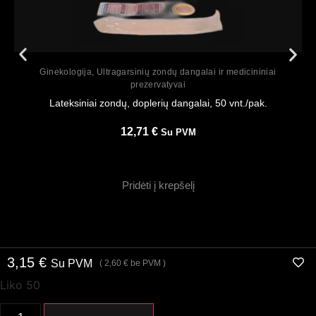
Peržiūrėti
Ginekologija
,
Ultragarsinių zondų dangalai ir medicininiai
prezervatyvai
Lateksiniai zondų, doplerių dangalai, 50 vnt./pak.
12,71
€
Su PVM
Pridėti į krepšelį
3,15
€
Su PVM
(
2,60
€
be PVM )
Liko 50