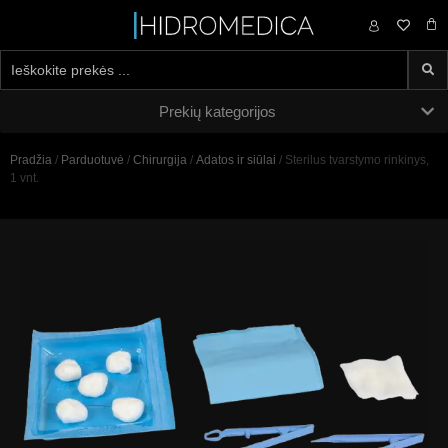
0,00
€
Prekių kategorijos
Pradžia
/
Parduotuvė
/
Chirurgija
/
Adatos ir siūlai
/ Sterilus tvarstymo rinkinys,
1 vnt.