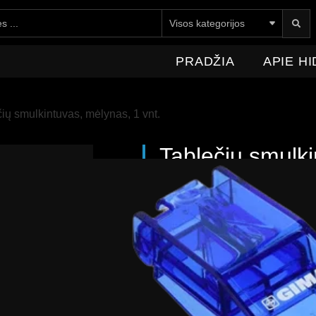
E HIDROMEDICA
NAUJIENOS
KONTAKTAI
PRADŽIA
APIE H
čių smulkintuvas, mėlynas, 1 vnt.
Tablečių smulki
6,05
€
(
5
Su PVM
Šie paprasti įrankiai idea
slaugytojams.
Puikiai tinka ir gydomų n
Padeda išvengti vaistų išs
Lengva valyti, taip pat gal
Pagamintos iš netoksiško