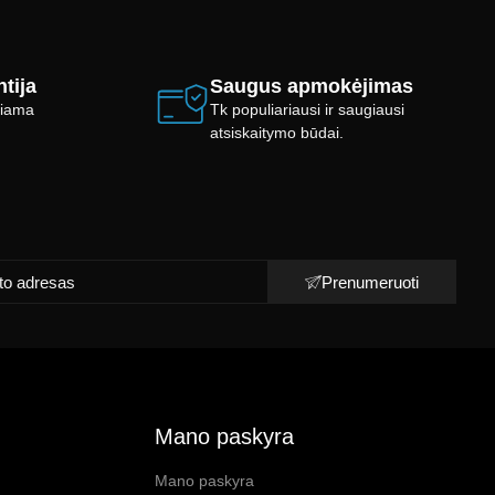
tija
Saugus apmokėjimas
ikiama
Tk populiariausi ir saugiausi
atsiskaitymo būdai.
Prenumeruoti
Mano paskyra
Mano paskyra