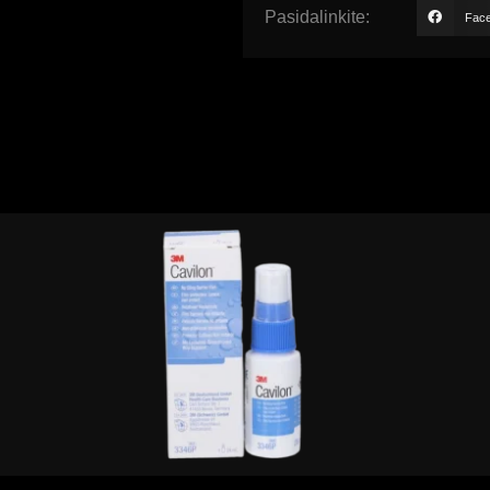
Pasidalinkite:
Fac
Peržiūrėti