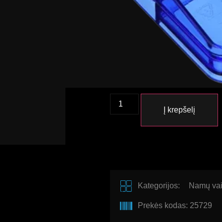
Tiksliai padalija vitaminų 
sumažinti dozę arba lengvi
Paprasta naudoti.
Aukščiausios kokybės prod
Kokybiški nerūdijančio pli
Tablečių laikymo skyrius
Į krepšelį
Kategorijos:
Namų vai
Prekės kodas: 25729