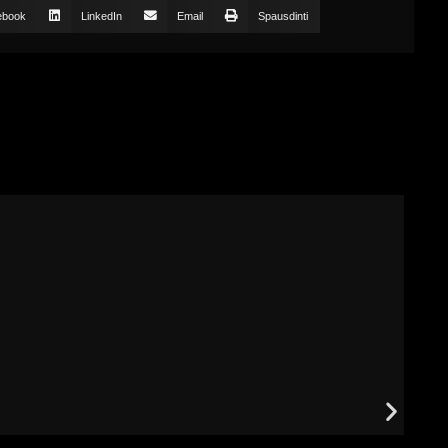
ebook
LinkedIn
Email
Spausdinti