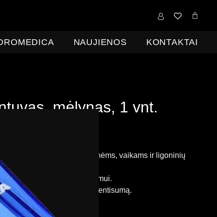
0,00
€
IDROMEDICA
NAUJIENOS
KONTAKTAI
ntuvas, mėlynas, 1 vnt.
,00
€
be PVM )
liai tinka pagyvenusiems žmonėms, vaikams ir ligoninių
aminių gyvūnų vaistų smulkinimui.
klaidymo ir užtikrina dozės vientisumą.
ima plauti indaplovėje.
s, nedūžtančios medžiagos.