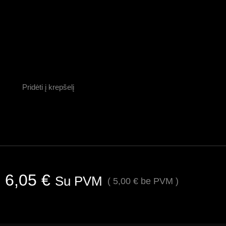
Pridėti į krepšelį
6,05
€
Su PVM
(
5,00
€
be PVM )