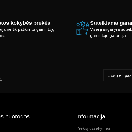
tos kokybės prekės
Suteikiama garan
ujame tik patikrintų gamintojų
Visai įrangai yra sute
mis.
gamintojo garantija.
s.
s nuorodos
Informacija
Prekių užsakymas