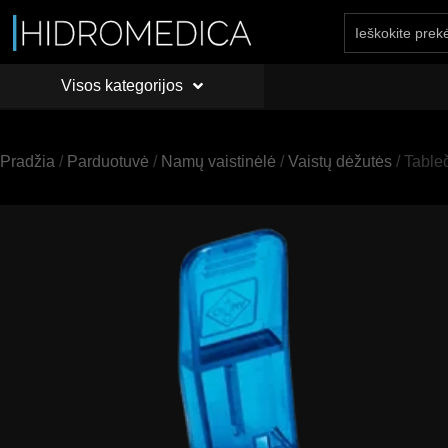
Visos kategorijos
PRADŽIA
API
Visos kategorijos
Pradžia
/
Parduotuvė
/
Namų vaistinėlė
/
Vaistų dėžutės
/ Table