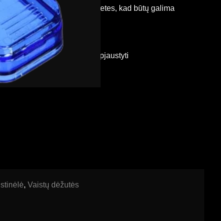
tabletes, dideles ir mažas tabletes, kad būtų galima
au nuryti.
uktai, pagaminti Belgijoje.
eno ašmenys leidžia lengvai pjaustyti
stinėlė
,
Vaistų dėžutės