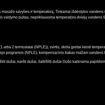
ens masažo savybes ir temperatūrą. Tinkamai išdėstytos vandens 
inis valdymo pultas, nepriklausoma temperatūra dviejų vandens ša
 arba 2 termostatai (NPLE)), svirtis, skirta greitai keisti temper
totojo programos (NPLE), kompensacinis bakas mažam vandens k
lti dušai, karšti dušai, šalti/šilti dušai Dušo kabinama papildo