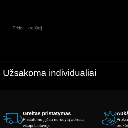
Pridėti į krepšelį
Užsakoma individualiai
Greitas pristatymas
Aukš
Pristatome į jūsų nurodytą adresą
Prekia
visoje Lietuvoje.
prekė