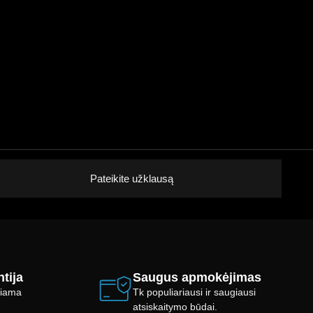
Pateikite užklausą
tija
Saugus apmokėjimas
ikiama
Tk populiariausi ir saugiausi
atsiskaitymo būdai.