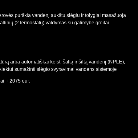
srovės purškia vandenį aukštu slėgiu ir tolygiai masažuoja
ltinių (2 termostatų) valdymas su galimybe greitai
atūrą arba automatiškai keisti šaltą ir šiltą vandenį (NPLE),
iekiui sumažinti slėgio svyravimai vandens sistemoje
mai + 2075 eur.