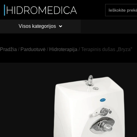
Visos kategorijos
PRADŽIA
API
Visos kategorijos
Pradžia
/
Parduotuvė
/
Hidroterapija
/ Terapinis dušas „Bryza”