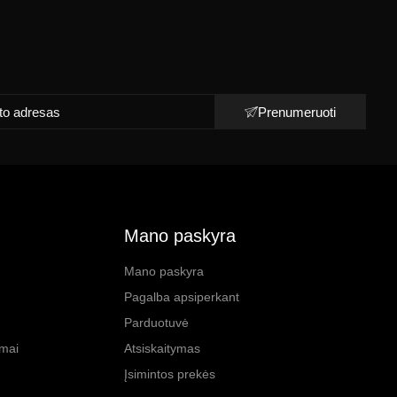
Prenumeruoti
Mano paskyra
Mano paskyra
Pagalba apsiperkant
Parduotuvė
imai
Atsiskaitymas
Įsimintos prekės