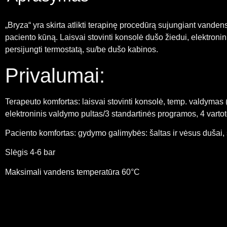
„Bryza“ yra skirta atlikti terapinę procedūrą sujungiant vand
paciento kūną. Laisvai stovinti konsolė dušo žiedui, elektron
persijungti termostatą, su/be dušo kabinos.
Privalumai:
Terapeuto komfortas: laisvai stovinti konsolė, temp. valdymas (1
elektroninis valdymo pultas/3 standartinės programos, 4 var
Paciento komfortas: gydymo galimybės: šaltas ir vėsus dušai, ši
Slėgis 4-6 bar
Maksimali vandens temperatūra 60°C