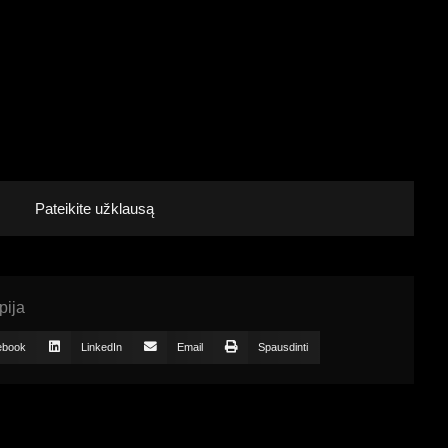
Pateikite užklausą
pija
ebook
LinkedIn
Email
Spausdinti