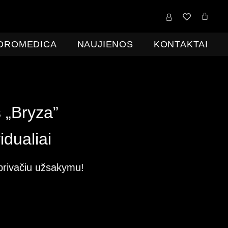
0,00
€
IDROMEDICA
NAUJIENOS
KONTAKTAI
 „Bryza”
dualiai
privačiu užsakymu!