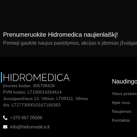
Prenumeruokite Hidromedica naujienlaiškį!
Pirmieji gaukite naujus pasiūlymus, akcijas ir įdomias įžvalga
Naudingo
Įmonės kodas: 305708426
PVM kodas: LT100014264614
Visos prekės
Juozapavičiaus 13, Vilnius, LT09311, Vilnius
Apie mus
A/s: LT277300010167166363
Naujienos
+370 667 05506
Kontaktai
info@hidromedica.lt