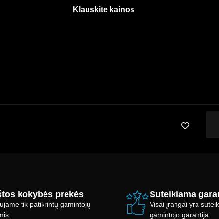
Klauskite kainos
tos kokybės prekės
Suteikiama garan
ujame tik patikrintų gamintojų
Visai įrangai yra sute
mis.
gamintojo garantija.